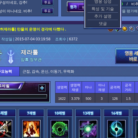
영웅 상성
구성이네요, 강추!
추천 : 0
/ 비추천
평가중
특성 및 기술
성이 아니네요. 비추!
이 공략을 평가해
추가 설명
댓글
허제라툴] 만물의 운명이 경각에 다했다 .
신
작성일 |
2015-07-04 03:19:58
조회수 |
6372
제라툴
암흑 정무관
주요능력
근접, 감속, 은신, 이동기, 무력화
생명력
마나
공격
1
레벨
생명력
마나
공격력
재생
재생
거리
1622
3.379
500
3
126
1.5