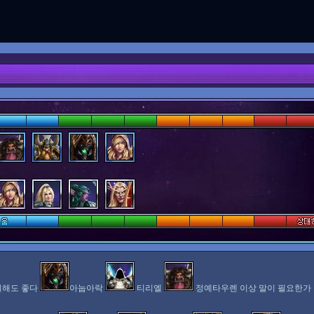
뭘해도 좋다
아눕아락
티리엘
정예타우렌 이상 말이 필요한가