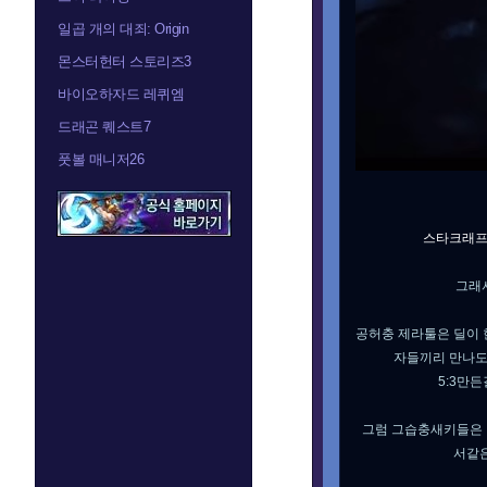
일곱 개의 대죄: Origin
몬스터헌터 스토리즈3
바이오하자드 레퀴엠
드래곤 퀘스트7
풋볼 매니저26
스타크래프
그래
공허충 제라툴은 딜이 
자들끼리 만나도
5:3만
그럼 그습충새키들은 
서같은