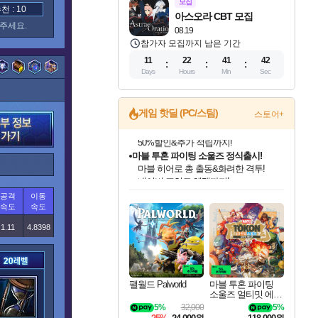
모집
 : 10
아스오라 CBT 모집
주세요.
08.19
참가자 모집까지 남은 기간
11
22
41
40
Days
Hours
Min
Sec
게임 핫딜 (PC/스팀)
스토어+
마블 투혼 파이팅 소울즈 정식출시!
마블 히어로 총 출동&화려한 격투!
네이버 포인트 혜택까지!
인벤게임즈 8월 특별 할인!
드래곤소드: 어웨이크닝 입점!
문명 7 특별 할인!
귀무자: 검의 길 예약 판매 중!
비스트 오브 리인카네이션 정식 출시!
커세어 코브 출시 기념 할인!
더 렐릭 퍼스트 가디언 정식 출시
베데스다 40주년 기념 할인 중!
캡콤 프렌차이즈 할인 진행 중!
캡콤 일부 상품 상시 할인
스타워즈 은하계 레이서
로블록스 기프트 카드 공식 입점
공격
이동
인기 퍼블리셔 모음!
스팀으로 만나는 드래곤소드!
조선&고려 DLC 출시 예정
10% 할인과
게임프릭 신작 IP
해적'섬'을 발전시키자!
설화x하드코어 액션!
베데스다의 명작들을
몬헌, 바하 등 인기 IP를
몬헌 와일즈 & 드래곤즈 도그마2
인벤게임즈에서 10% 추가 적립
Robux를 가장 안전하고
속도
속도
최대 90% 할인가를 만나보세요!
네이버혜택과 함께 만나보세요!
50%할인&추가 적립까지!
이니&베니 혜택까지!
네이버 혜택가와 함께 예약하세요!
할인&네이버혜택으로 만나보세요!
네이버페이 혜택과 만나보세요!
40주년 프로모션으로 만나보세요!
할인가에 만나보세요!
일부 에디션 상시 할인!
혜택으로 예약 판매 중
편안하게 충전하세요
1.11
4.8398
팰월드 Palworld
마블 투혼 파이팅
소울즈 얼티밋 에디
션 예약구매 MARV
5%
32,000
5%
EL Tokon Fighting S