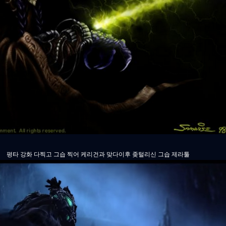
평타 강화 다찍고 그습 찍어 케리건과 맞다이후 좆털리신 그습 제라툴