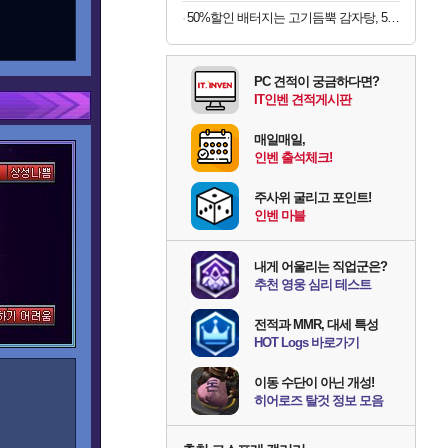
50%할인 배터지는 고기듬뿍 감자탕, 5kg, 1개
PC 견적이 궁금하다면?
IT인벤 견적게시판
매일매일,
인벤 출석체크!
주사위 굴리고 포인트!
인벤 마블
내게 어울리는 직업군은?
추천 영웅 심리 테스트
전적과 MMR, 대세 특성
HOT Logs 바로가기
이동 수단이 아닌 개성!
히어로즈 탈것 정보 모음