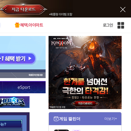
혜택.아이마트
로그인
인
벤
전
체
사
이
트
맵
게임 캘린더
더보기+
가는?