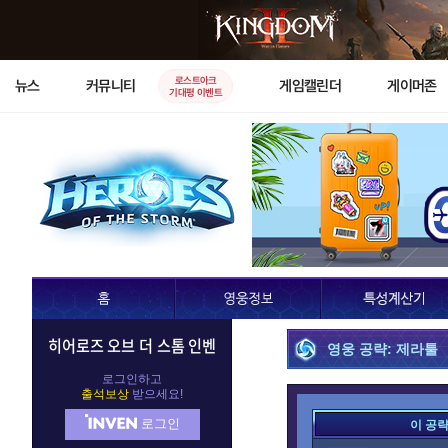
로스트아크
뉴스
커뮤니티
게임캘린더
게이머존
기대평 이벤트
히어로즈 오브 더 스톰 인벤
영웅 공략: 제라툴
로그인하고
출석보상
받으세요!
로그인
이 공