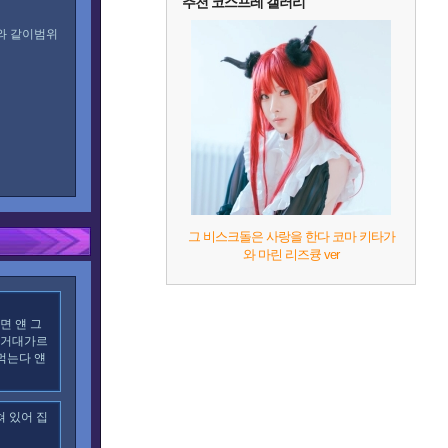
추천 코스프레 갤러리
와 같이범위
그 비스크돌은 사랑을 한다 코마 키타가
와 마린 리즈큥 ver
면 얜 그
 거대가르
먹는다 얜
 있어 집