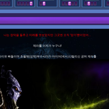
나는 장막을 들추고 미래를 엿보았지만 그곳엔 오직 '망가'뿐이었어...
제라툴 이자가 누구냐!
아이유 빠돌이며 초월체(성채)부수시다가 아이어(넥서스)털리신 공허 제라툴