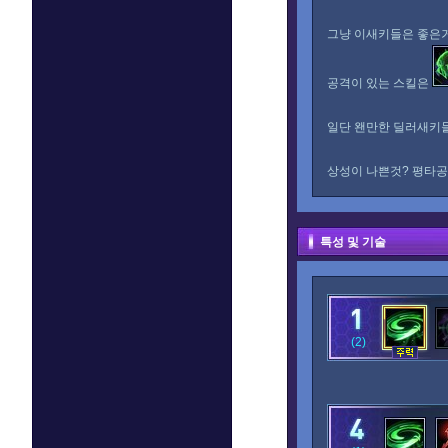
그냥 이새키들은 좋은
공격이 있는 스킬은
일단 왠만한 딜러새키
상성이 나쁜것? 평타공
특성 및 기술
(2)