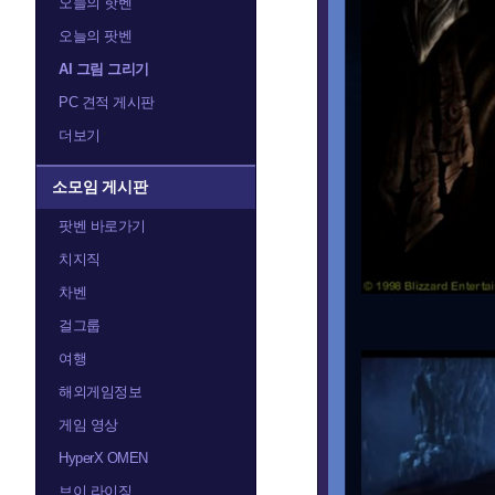
오늘의 핫벤
오늘의 팟벤
AI 그림 그리기
PC 견적 게시판
더보기
소모임 게시판
팟벤 바로가기
치지직
차벤
걸그룹
여행
해외게임정보
게임 영상
HyperX OMEN
브이 라이징