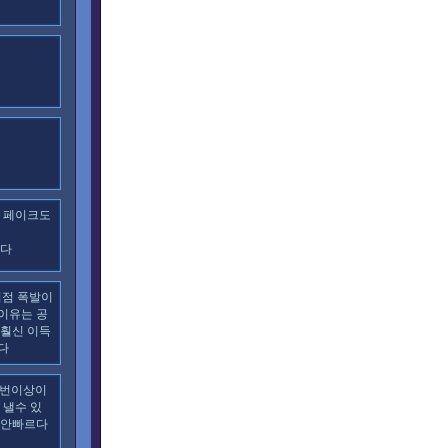
고 페이크도
찮다
이점 폭발이
이유는 공
 훨신 이득
다
4번이상이
 낼수 있
 안빠르다