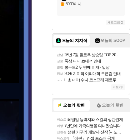
5000이니
새로고침
오늘의 치지직
오늘의 SOOP
26년 7월 팔로우 상승량 TOP 30 - 월간 치지직
잡담
룩삼 니니 초대석 안내
정보
봉누도2 두 번째 티저 - 일상
클립
2026 치지직 이리대회 오픈컵 안내
정보
초ㅇㅎ) 수녀 코스프레 제로투
ㅗㅜㅑ
더보기+
오늘의 팟벤
오늘의 핫벤
레벨업 능력치와 스킬의 상관관계
비스트
7년만에 가족여행을 다녀왔습니다.
여행
섬란 카구라 개발사 신작 [시노비 넥서스] 연내 출시 예정
섭컬겜
「에린」 컨셉 포스터 공개
아스오라