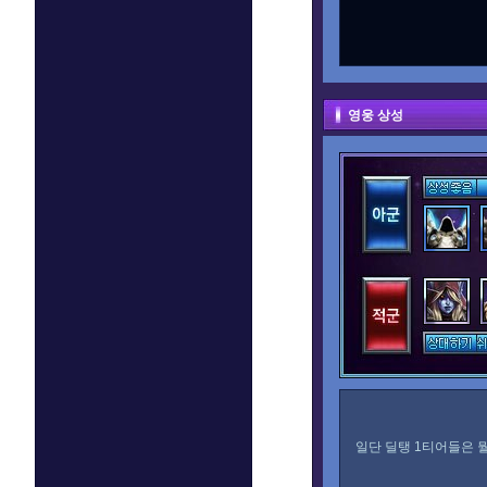
영웅 상성
일단 딜탱 1티어들은 