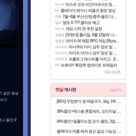
비스트 오브 리인카네이션 정보/공략글 모음
비스트
툼레이더 레가시 퍼즐과 함정 영상
PV
7월~8월 부산-단양-충주-울진 다녀왔어요~
여행
명조 X ??? 콜라보 예고
명조
게임 시작 전 추천 설정
비스트
[무한대] 출시일, 8월 13일에 나오나
섭컬겜
라이자 AI 채팅 RPG 게임 [RyzaChat: AI] 공개
섭컬겜
아사쿠라 마이 성우 정보 및 주요 필모
아스오라
아키츠 아키나 성우 정보 및 주요 필모
아스오라
프롤로그 테스트를 마치고.. (feat. 리아)
리밋제로
슈로대Y 확장팩 업데이트 트레일러
PV
새로고침
핫딜
게시판
더보기+
가 같은 앰살
들어가
[65%] 우정본가 생 메밀국수, 1kg, 1팩 + 시원한 메밀장, 40g, 6개
39%할인>맥스봉 혼합세트, 오리지널 525g 2개 + 치즈 525g 2개, 1세트
좆나 돌진우
44%할인>잘풀리는집 순수 클린, 3겹, 25m, 30롤, 2팩
블랙야크 여름 레저 등산 일상 기능성 반바지