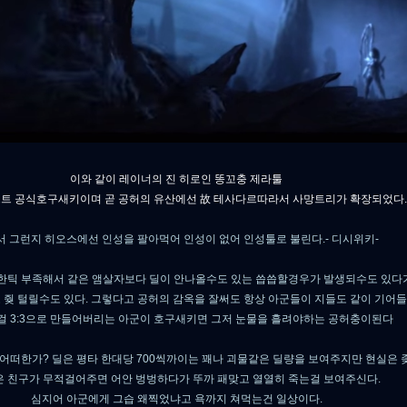
이와 같이 레이너의 진 히로인 똥꼬충 제라툴
트 공식호구새키이며 곧 공허의 유산에선 故 테사다르따라서 사망트리가 확장되었다.
서 그런지 히오스에선 인성을 팔아먹어 인성이 없어 인성툴로 불린다.- 디시위키-
한틱 부족해서 같은 앰살자보다 딜이 안나올수도 있는 씁씁할경우가 발생되수도 있다
 줮 털릴수도 있다. 그렇다고 공허의 감옥을 잘써도 항상 아군들이 지들도 같이 기어
든걸 3:3으로 만들어버리는 아군이 호구새키면 그저 눈물을 흘려야하는 공허충이된다
어떠한가? 딜은 평타 한대당 700씩까이는 꽤나 괴물같은 딜량을 보여주지만 현실은 
 친구가 무적걸어주면 어안 벙벙하다가 뚜까 패맞고 열열히 죽는걸 보여주신다.
심지어 아군에게 그습 왜찍었냐고 욕까지 쳐먹는건 일상이다.