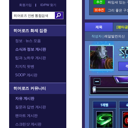
짜임새 있는 
회원가입
ID/PW 찾기
그리 좋은 구
제목
[평타공
히어로즈 화제 집중
작성자 |
레알발컨의
정보 · 뉴스 모음
소식과 정보 게시판
팁과 노하우 게시판
치지직 팟벤
SOOP 게시판
히어로즈 커뮤니티
자유 게시판
질문과 답변 게시판
팬아트 게시판
스크린샷 게시판