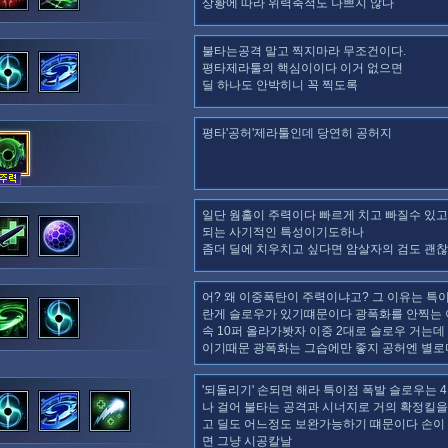
상황에 따라 위력축적도 나쁘지 않다
불타는공격 말고 찍지마라 무조건이다.
평타제라툴의 핵심이이다 이거 없으면
딜 하나도 안박히니 꼭 찍도록
평타'공허'제라툴인데 당연히 공허지
일단 웜홀이 주력이다 빠르게 치고 빠질수 있
되는 사기적인 특성이기도하나
좀더 딜에 치우치고 싶다면 암살자의 검도 괜
어? 왜 이중폭탄이 주력이냐고? 그 이유는 특
란게 슬로우가 있기떄문이다 광폭화를 안찍는 
속 10퍼 올라가봣자 이중 2대로 슬로우 거는데
이기때문 광폭화는 그습에만 좋지 공허엔 별로
'되돌리기' 손되면 해라 특이점 폭발 슬로우는 
나 걸어 불타는 공격과 시너지로 거의 확정킬을
고 딜도 어느정도 보완가능하기 떄문이다 손이
면 그냥 시공칼날