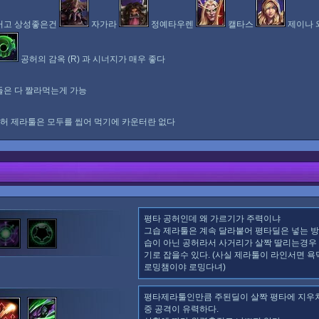
거고 상성좋은건
자가라
정예타우렌
캘타스
제이나 
공허의 감옥 (R) 과 시너지가 매우 좋다
들은 다 짤라먹는게 가능
허 제라툴은 모두를 씹어 먹기에 카운터란 없다
평타 공허인데 왜 가르기가 주력이냐
그습 제라툴은 계속 달라붙어 평타딜은 넣는 방
습이 아닌 공허라서 사거리가 살짝 딸리는경우
기로 잡을수 있다. (사실 제라툴이 라인서면 욕
로밍챔이야 로밍다녀)
평타제라툴인만큼 주된딜이 살짝 평타에 지우쳐
중 공격이 유력하다.