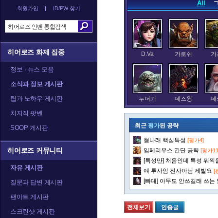
All
회원가입
ID/PW 찾기
히어로즈 화제 집중
D.Va
가로쉬
가
정보 · 뉴스 모음
소식과 정보 게시판
팁과 노하우 게시판
누더기
데스윙
데
치지직 팟벤
최근
평가
된 공략
SOOP 게시판
혐나래 핵심특성
[평가4]
레오릭
레이너
렉
히어로즈 커뮤니티
임페리우스 간단 공략
[평가11
[특성만] 처음인데 특성 뭐찍을
자유 게시판
얘 투사임 전사아님 제발요
[
[빠대] 아무도 안쓰길래 쓰는
질문과 답변 게시판
말티엘
말퓨리온
팬아트 게시판
전체보기
인증글
스크린샷 게시판