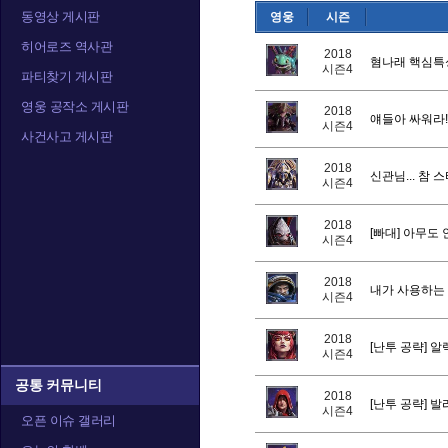
동영상 게시판
영웅
시즌
발라
발리라
블
히어로즈 역사관
2018
혐나래 핵심특
시즌4
파티찾기 게시판
영웅 공작소 게시판
2018
얘들아 싸워라!!
아나
아눕아락
아르
시즌4
사건사고 게시판
2018
신관님... 참
시즌4
알렉스트라자
오르피아
요
2018
[빠대] 아무도
시즌4
2018
내가 사용하는
시즌4
정예타우렌
정크랫
제
2018
[난투 공략] 알
시즌4
공통 커뮤니티
2018
카라짐
카시아
캘
[난투 공략] 발
시즌4
오픈 이슈 갤러리