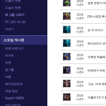
오늘의 핫벤
2018
생존 전문가 
시즌4
오늘의 팟벤
트레이서
티란데
티
AI 그림 그리기
2018
['20-시즌2]
시즌4
PC 견적 게시판
2018
더보기
순-삭 피닉스
시즌4
소모임 게시판
2018
하이브리드 피
시즌4
팟벤 바로가기
2018
치지직
수류탄 먹을레 
시즌4
차벤
2018
걸그룹
티란데가 버린 강
시즌4
여행
2018
해외게임정보
그냥...이게 
시즌4
게임 영상
2018
이렐만 CC기 좋
HyperX OMEN
시즌4
브이 라이징