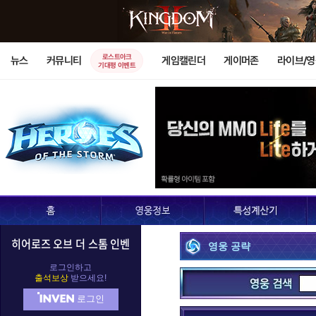
로스트아크
뉴스
커뮤니티
게임캘린더
게이머존
라이브/
기대평 이벤트
히어로즈 오브 더 스톰 인벤
영웅 공략
로그인하고
출석보상
받으세요!
로그인