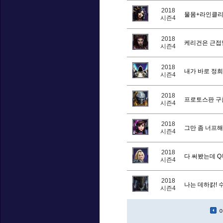
2018
물몸+라인클리
시즌4
2018
케리건은 근접
시즌4
2018
내가 바로 정희다
시즌4
2018
프로토스판 구
시즌4
2018
그만 좀 너프해
시즌4
2018
다 써봤는데 Q
시즌4
2018
나는 데하칽! 
시즌4