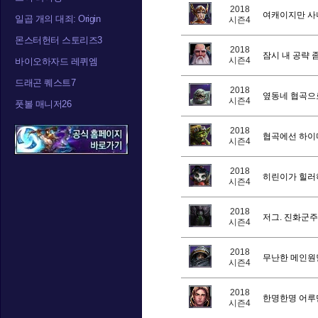
2018
여캐이지만 사나
일곱 개의 대죄: Origin
시즌4
몬스터헌터 스토리즈3
2018
잠시 내 공략 
시즌4
바이오하자드 레퀴엠
드래곤 퀘스트7
2018
옆동네 협곡으로
시즌4
풋볼 매니저26
2018
협곡에선 하이머
시즌4
2018
히린이가 힐러하
시즌4
2018
저그. 진화군주
시즌4
2018
무난한 메인원딜
시즌4
2018
한명한명 어루
시즌4