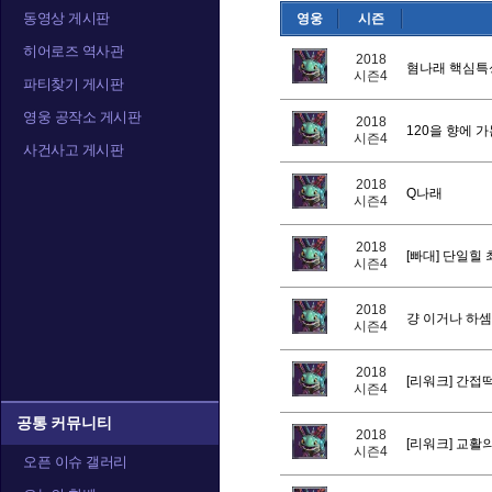
동영상 게시판
영웅
시즌
카라짐
카시아
캘
히어로즈 역사관
2018
혐나래 핵심특
시즌4
파티찾기 게시판
영웅 공작소 게시판
2018
120을 향에 
트레이서
티란데
티
시즌4
사건사고 게시판
2018
Q나래
시즌4
2018
[빠대] 단일힐
시즌4
2018
걍 이거나 하셈
시즌4
2018
[리워크] 간접
시즌4
공통 커뮤니티
2018
[리워크] 교활
시즌4
오픈 이슈 갤러리