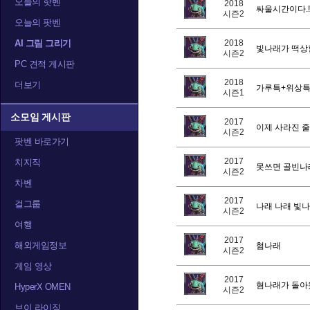
오늘의 핫벤
2018
싸울시간이다.!!!!!!!!
시즌2
오늘의 팟벤
AI 그림 그리기
2018
빛나래가 떡상
시즌2
PC 견적 게시판
2018
더보기
가루특+위상특
시즌1
소모임 게시판
2017
이제 사라진 줄
시즌2
팟벤 바로가기
2017
치지직
못쓰면 골빈나래
시즌2
차벤
2017
걸그룹
나래 나래 빛나
시즌2
여행
2017
해외게임정보
혐나래
시즌2
게임 영상
2017
혐나래가 돌아
HyperX OMEN
시즌2
브이 라이징