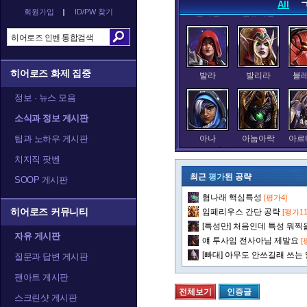
All
회원가입
ID/PW 찾기
말티엘
말퓨리온
히어로즈 화제 집중
발라
발리라
블
정보 · 뉴스 모음
소식과 정보 게시판
팁과 노하우 게시판
아나
아눕아락
아르
치지직 팟벤
최근
평가
된 공략
SOOP 게시판
혐나래 핵심특성
[평가4]
알렉스트라자
오르피아
요
히어로즈 커뮤니티
임페리우스 간단 공략
[평가11
[특성만] 처음인데 특성 뭐찍을
자유 게시판
얘 투사임 전사아님 제발요
[
[빠대] 아무도 안쓰길래 쓰는
질문과 답변 게시판
정예타우렌
정크랫
제
팬아트 게시판
전체보기
인증글
스크린샷 게시판