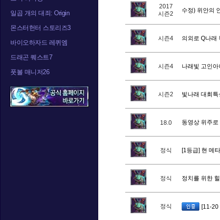
2017
수정) 위안의
일곱 개의 대죄: Origin
시즌2
몬스터헌터 스토리즈3
시즌4
의외로 Q나래 
바이오하자드 레퀴엠
드래곤 퀘스트7
시즌4
나래빛 고인아
풋볼 매니저26
시즌2
빛나래 대회특
동영상 위주로 
18.0
정식
[1등급] 현 메
정식
정치를 위한 
정식
[11-