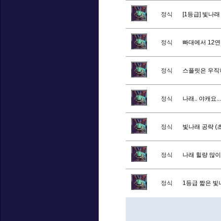
정식
[1등급] 빛나래
정식
빠대에서 12연
정식
스플릿은 우직
정식
나래.. 야캐요...
정식
빛나래 공략 (
정식
나래 힐량 많이
정식
1등급 짧은 빛