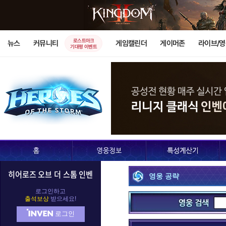
로스트아크
뉴스
커뮤니티
게임캘린더
게이머존
라이브/
기대평 이벤트
D.Va
가로쉬
가
누더기
데스윙
데
히어로즈 오브 더 스톰 인벤
영웅 공략
레오릭
레이너
렉
로그인하고
출석보상
받으세요!
로그인