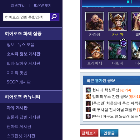
All
회원가입
ID/PW 찾기
정예타우렌
정크랫
제
히어로즈 화제 집중
카라짐
카시아
캘
정보 · 뉴스 모음
소식과 정보 게시판
팁과 노하우 게시판
트레이서
티란데
티
치지직 팟벤
최근
평가
된 공략
SOOP 게시판
혐나래 핵심특성
[평가4]
히어로즈 커뮤니티
임페리우스 간단 공략
[평가11
[특성만] 처음인데 특성 뭐찍을
자유 게시판
얘 투사임 전사아님 제발요
[
[빠대] 아무도 안쓰길래 쓰는
질문과 답변 게시판
팬아트 게시판
전체보기
인증글
스크린샷 게시판