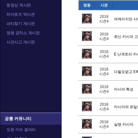
동영상 게시판
영웅
시즌
히어로즈 역사관
2018
여캐이지만 사나
시즌4
파티찾기 게시판
영웅 공작소 게시판
2018
최신 카시아 고
시즌4
사건사고 게시판
2018
E 난격트리 
시즌4
2018
다필요없고 E
시즌4
2018
카시아 특성
시즌4
2018
카시아의 유일한
시즌4
공통 커뮤니티
2018
실명 카시아
시즌4
오픈 이슈 갤러리