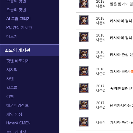
오늘의 핫벤
2018
팔은 짧아도 딜
시즌4
오늘의 팟벤
AI 그림 그리기
2018
카시아의 정석 
시즌4
PC 견적 게시판
2018
더보기
카시아의 정석 
시즌4
소모임 게시판
2018
카시아 관심 있
시즌4
팟벤 바로가기
2018
치지직
킹시아 공략
[4]
시즌2
차벤
2017
걸그룹
★[메인딜러] 
시즌2
여행
2017
해외게임정보
난격카시아는 
시즌2
게임 영상
시즌4
카시아 특성 (
HyperX OMEN
브이 라이징