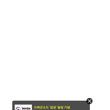
드래곤소드 '압긍' 달성 기념