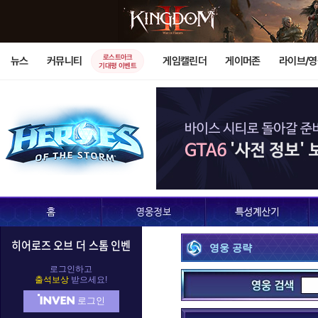
레오릭
레이너
렉
로스트아크
뉴스
커뮤니티
게임캘린더
게이머존
라이브/
기대평 이벤트
말티엘
말퓨리온
발라
발리라
블
아나
아눕아락
아르
히어로즈 오브 더 스톰 인벤
영웅 공략
알렉스트라자
오르피아
요
로그인하고
출석보상
받으세요!
로그인