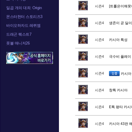
시즌4
[트롤은이해못
일곱 개의 대죄: Origin
몬스터헌터 스토리즈3
시즌4
생존이 곧 딜이
바이오하자드 레퀴엠
드래곤 퀘스트7
시즌4
카시아 특성
풋볼 매니저26
시즌4
극수비 플레이
시즌4
카시아 
시즌4
창특 카시아
시즌4
E특 평타 카시
시즌4
카시아 43판 