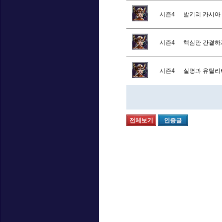
시즌4
발키리 카시아
시즌4
핵심만 간결하
시즌4
실명과 유틸리
전체보기
인증글