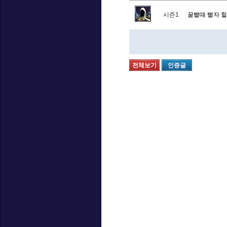
시즌1
꿀빨때 빨자 힐
전체보기
인증글