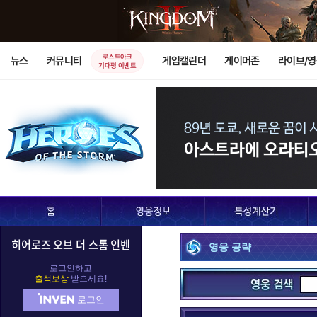
로스트아크
뉴스
커뮤니티
게임캘린더
게이머존
라이브/
기대평 이벤트
D.Va
가로쉬
가
누더기
데스윙
데
레오릭
레이너
렉
히어로즈 오브 더 스톰 인벤
영웅 공략
말티엘
말퓨리온
로그인하고
출석보상
받으세요!
로그인