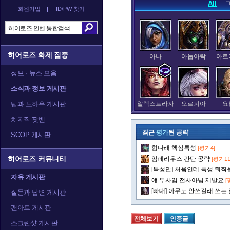
All
회원가입
ID/PW 찾기
발라
발리라
블
히어로즈 화제 집중
아나
아눕아락
아르
정보 · 뉴스 모음
소식과 정보 게시판
팁과 노하우 게시판
알렉스트라자
오르피아
요
치지직 팟벤
최근
평가
된 공략
SOOP 게시판
혐나래 핵심특성
[평가4]
정예타우렌
정크랫
제
히어로즈 커뮤니티
임페리우스 간단 공략
[평가11
[특성만] 처음인데 특성 뭐찍을
자유 게시판
얘 투사임 전사아님 제발요
[
[빠대] 아무도 안쓰길래 쓰는
질문과 답변 게시판
카라짐
카시아
캘
팬아트 게시판
전체보기
인증글
스크린샷 게시판