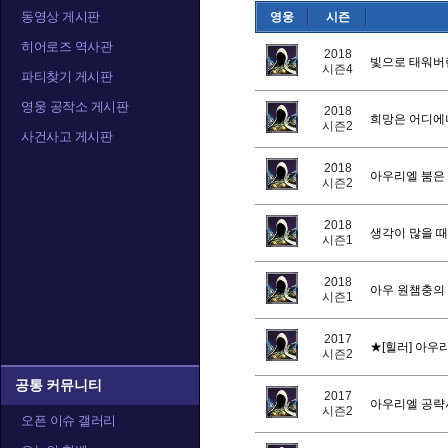
동영상 게시판
영웅
시즌
트레이서
티란데
티
히어로즈 역사관
2018
빛으로 태워버
시즌4
파티찾기 게시판
영웅 공작소 게시판
2018
희망은 어디에나
시즌2
사건사고 게시판
2018
아우리엘 붐은 
시즌2
2018
생각이 많을 때
시즌1
2018
아우 원챔충의
시즌1
2017
★[힐러] 아우
시즌2
공통 커뮤니티
2017
아우리엘 공략
시즌2
오픈 이슈 갤러리