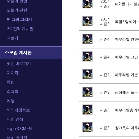
오늘의 핫벤
2017
뭐? 힐러가 
시즌2
오늘의 팟벤
AI 그림 그리기
2017
폭힐 ! 팀세이
시즌2
PC 견적 게시판
더보기
시즌4
아우리엘 간편
소모임 게시판
시즌4
아우리엘 그냥 
팟벤 바로가기
치지직
시즌4
아우리엘 기본
차벤
걸그룹
시즌3
심심해서 쓰는
여행
해외게임정보
시즌3
아우리엘충의 
게임 영상
시즌2
빵끄읏의 아우
HyperX OMEN
브이 라이징