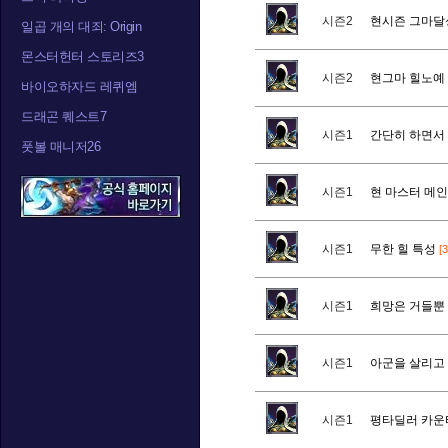
시즌2
현시즌 그마달
일곱 개의 대죄: Origin
몬스터헌터 스토리즈3
시즌2
현그마 힐노예 
바이오하자드 레퀴엠
드래곤 퀘스트7
시즌1
간단히 하면서
풋볼 매니저26
시즌1
현 마스터 메인
시즌1
무한 힐 특성
[3
시즌1
희망은 거들뿐
시즌1
아군을 살리고
시즌1
평타딜러 카운