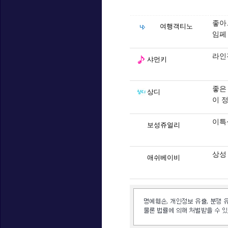
좋아
여행객티노
임페
라인
샤먼키
좋은
상디
이 
이특
보성쥬얼리
상성
애쉬베이비