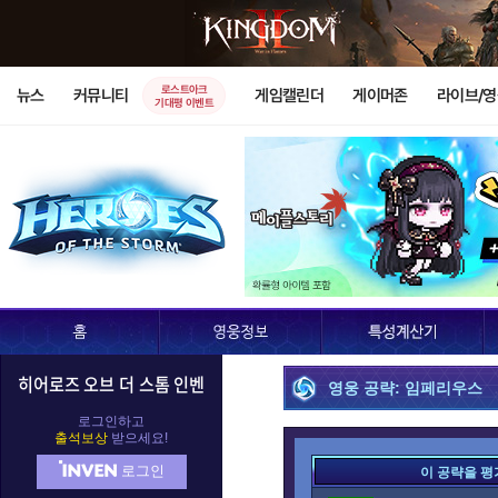
로스트아크
뉴스
커뮤니티
게임캘린더
게이머존
라이브/
기대평 이벤트
히어로즈 오브 더 스톰 인벤
영웅 공략: 임페리우스
로그인하고
출석보상
받으세요!
로그인
이 공략을 평