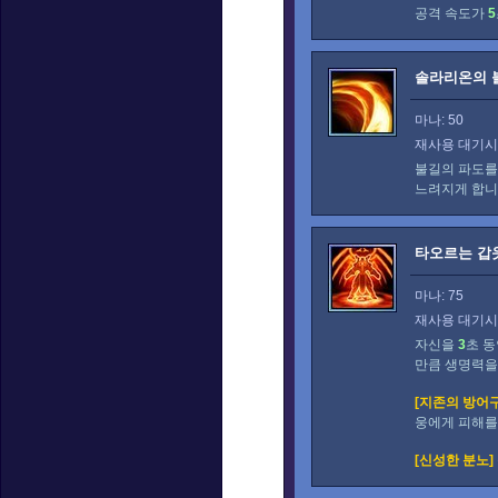
공격 속도가
5
솔라리온의 
마나: 50
재사용 대기시간
불길의 파도를
느려지게 합니
타오르는 갑
마나: 75
재사용 대기시간
자신을
3
초 동
만큼 생명력을
[지존의 방어구
웅에게 피해를
[신성한 분노]