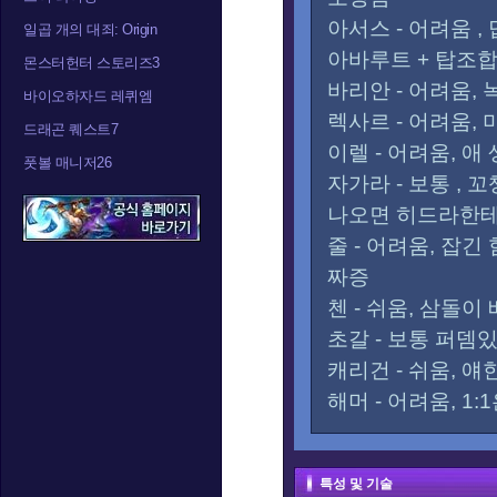
아서스 - 어려움 
일곱 개의 대죄: Origin
아바루트 + 탑조합
몬스터헌터 스토리즈3
바리안 - 어려움,
바이오하자드 레퀴엠
렉사르 - 어려움,
드래곤 퀘스트7
이렐 - 어려움, 애
풋볼 매니저26
자가라 - 보통 ,
나오면 히드라한테
줄 - 어려움, 잡
짜증
첸 - 쉬움, 삼돌
초갈 - 보통 퍼뎀
캐리건 - 쉬움, 
해머 - 어려움, 1
특성 및 기술