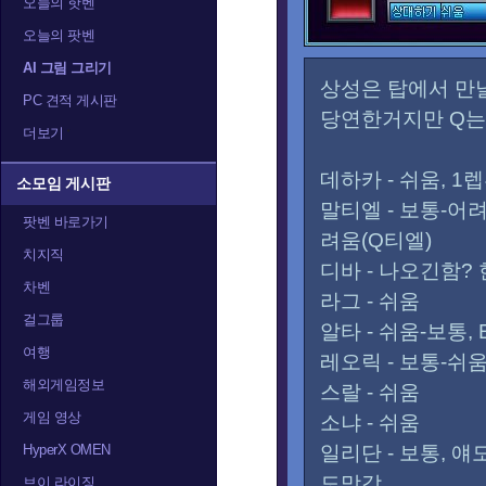
오늘의 핫벤
오늘의 팟벤
AI 그림 그리기
상성은 탑에서 만
PC 견적 게시판
당연한거지만 Q는 
더보기
데하카 - 쉬움, 
소모임 게시판
말티엘 - 보통-어려
팟벤 바로가기
려움(Q티엘)
치지직
디바 - 나오긴함?
차벤
라그 - 쉬움
걸그룹
알타 - 쉬움-보통
여행
레오릭 - 보통-쉬
해외게임정보
스랄 - 쉬움
게임 영상
소냐 - 쉬움
HyperX OMEN
일리단 - 보통, 얘
도망감
브이 라이징