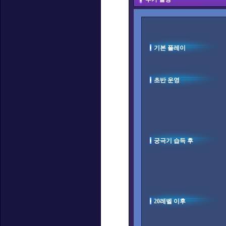
기본 플레이
초반 운영
궁극기 습득 후
20레벨 이후