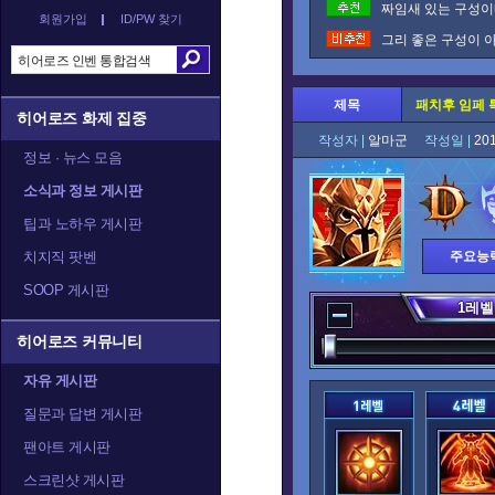
짜임새 있는 구성이네
회원가입
ID/PW 찾기
그리 좋은 구성이 아
제목
패치후 임페 
히어로즈 화제 집중
작성자 |
알마군
작성일 |
20
정보 · 뉴스 모음
소식과 정보 게시판
팁과 노하우 게시판
치지직 팟벤
주요능
SOOP 게시판
1
레벨
히어로즈 커뮤니티
자유 게시판
질문과 답변 게시판
팬아트 게시판
스크린샷 게시판