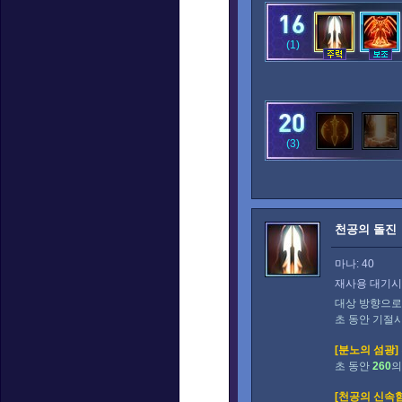
(1)
(3)
천공의 돌진
마나: 40
재사용 대기시간
대상 방향으로
초 동안 기절
[분노의 섬광]
초 동안
260
의
[천공의 신속함