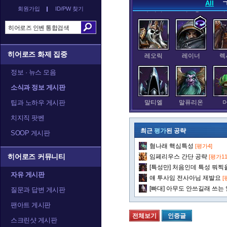
All
회원가입
ID/PW 찾기
누더기
데스윙
데
히어로즈 화제 집중
레오릭
레이너
렉
정보 · 뉴스 모음
소식과 정보 게시판
팁과 노하우 게시판
말티엘
말퓨리온
치지직 팟벤
최근
평가
된 공략
SOOP 게시판
혐나래 핵심특성
[평가4]
발라
발리라
블
히어로즈 커뮤니티
임페리우스 간단 공략
[평가11
[특성만] 처음인데 특성 뭐찍을
자유 게시판
얘 투사임 전사아님 제발요
[
[빠대] 아무도 안쓰길래 쓰는
질문과 답변 게시판
아나
아눕아락
아르
팬아트 게시판
전체보기
인증글
스크린샷 게시판