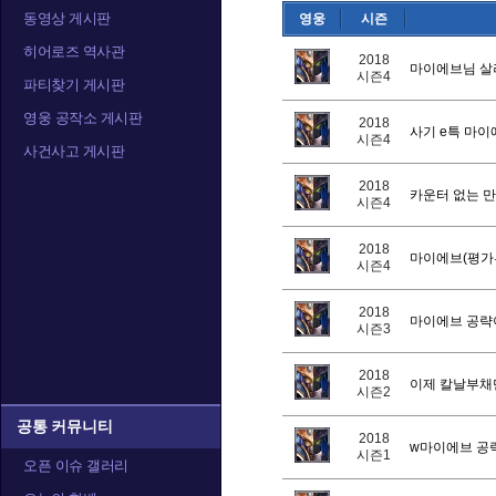
동영상 게시판
영웅
시즌
알렉스트라자
오르피아
요
히어로즈 역사관
2018
마이에브님 
시즌4
파티찾기 게시판
영웅 공작소 게시판
2018
사기 e특 마이
정예타우렌
정크랫
제
시즌4
사건사고 게시판
2018
카운터 없는 
시즌4
카라짐
카시아
캘
2018
마이에브(평가
시즌4
2018
마이에브 공략
시즌3
트레이서
티란데
티
2018
이제 칼날부채
시즌2
공통 커뮤니티
2018
w마이에브 공
시즌1
오픈 이슈 갤러리