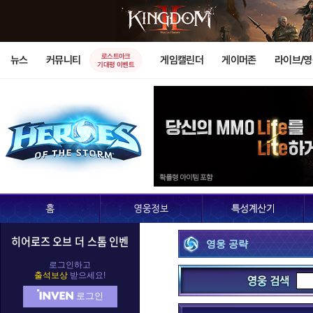
로스트아크
뉴스
커뮤니티
게임캘린더
게이머존
라이브/
기대평 이벤트
히어로즈 오브 더 스톰 인벤
영웅 공략
D.Va
가로쉬
가
로그인하고
출석보상
받으세요!
로그인