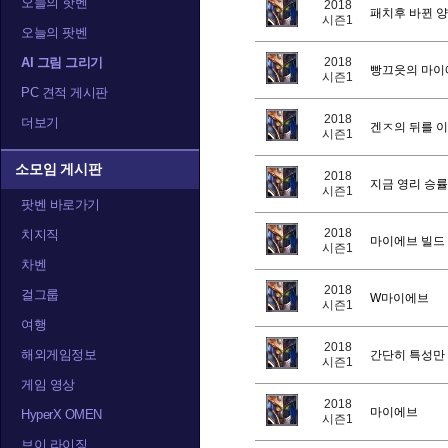
오늘의 핫벤
2018
패치후 바뀐 양
시즌1
오늘의 팟벤
AI 그림 그리기
2018
빵끄읏의 마이
시즌1
PC 견적 게시판
2018
더보기
겐ㅈ의 뒤를 
시즌1
소모임 게시판
2018
지금 영리 승률
시즌1
팟벤 바로가기
2018
치지직
마이에브 빌드
시즌1
차벤
2018
걸그룹
W마이에브
시즌1
여행
2018
해외게임정보
간단히 특성만
시즌1
게임 영상
2018
마이에브
HyperX OMEN
시즌1
브이 라이징