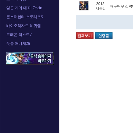
2018
매우매우 간략
일곱 개의 대죄: Origin
시즌1
몬스터헌터 스토리즈3
바이오하자드 레퀴엠
드래곤 퀘스트7
전체보기
인증글
풋볼 매니저26