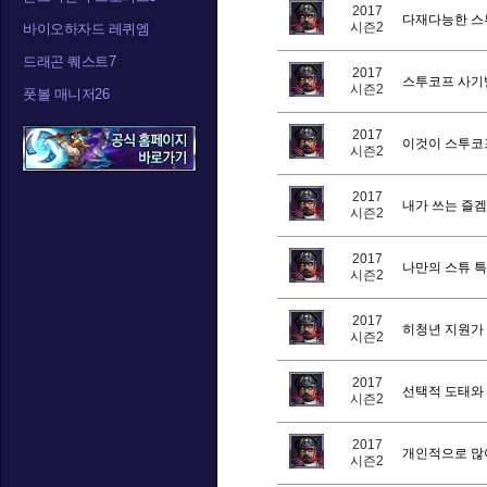
2017
다재다능한 스
시즌2
바이오하자드 레퀴엠
드래곤 퀘스트7
2017
스투코프 사기
시즌2
풋볼 매니저26
2017
이것이 스투코
시즌2
2017
내가 쓰는 즐겜(
시즌2
2017
나만의 스튜 특
시즌2
2017
히청년 지원가
시즌2
2017
선택적 도태와 
시즌2
2017
개인적으로 많
시즌2