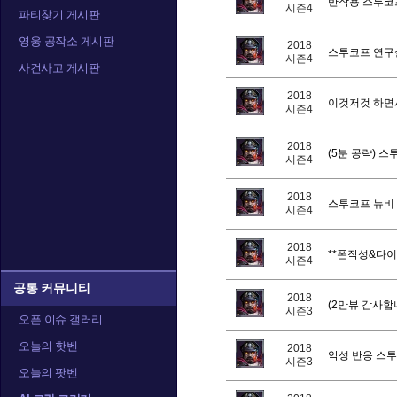
반작용 스투코프
시즌4
파티찾기 게시판
영웅 공작소 게시판
2018
스투코프 연구
트레이서
티란데
티
시즌4
사건사고 게시판
2018
이것저것 하면서
시즌4
2018
(5분 공략) 
시즌4
2018
스투코프 뉴비
시즌4
2018
**폰작성&다이
시즌4
공통 커뮤니티
2018
(2만뷰 감사합
시즌3
오픈 이슈 갤러리
오늘의 핫벤
2018
악성 반응 스
시즌3
오늘의 팟벤