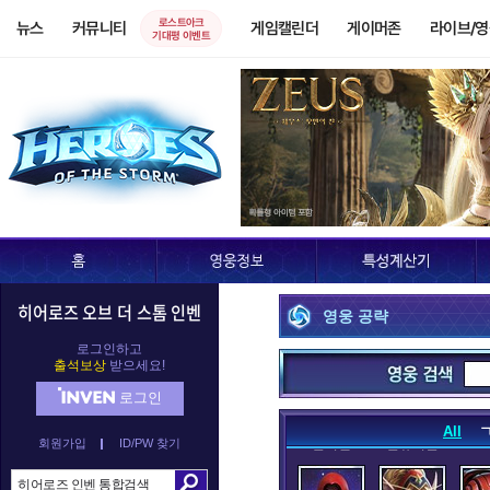
로스트아크
뉴스
커뮤니티
게임캘린더
게이머존
라이브/
기대평 이벤트
D.Va
가로쉬
가
누더기
데스윙
데
히어로즈 오브 더 스톰 인벤
영웅 공략
레오릭
레이너
렉
로그인하고
출석보상
받으세요!
로그인
All
회원가입
ID/PW 찾기
말티엘
말퓨리온