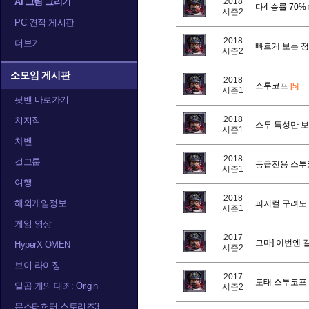
AI 그림 그리기
2018
다4 승률 70%
시즌2
PC 견적 게시판
2018
더보기
빠르게 보는 
시즌2
소모임 게시판
2018
스투코프
[5]
시즌1
팟벤 바로가기
2018
치지직
스투 특성만 
시즌1
차벤
2018
걸그룹
등급전용 스투
시즌1
여행
2018
해외게임정보
피지컬 구려도
시즌1
게임 영상
2017
그마] 이번엔 
HyperX OMEN
시즌2
브이 라이징
2017
도태 스투코프
일곱 개의 대죄: Origin
시즌2
몬스터헌터 스토리즈3