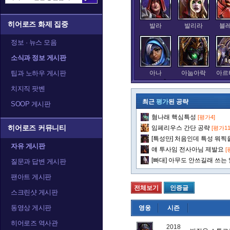
히어로즈 화제 집중
발라
발리라
블
정보 · 뉴스 모음
소식과 정보 게시판
팁과 노하우 게시판
아나
아눕아락
아르
치지직 팟벤
최근
평가
된 공략
SOOP 게시판
혐나래 핵심특성
[평가4]
알렉스트라자
오르피아
요
히어로즈 커뮤니티
임페리우스 간단 공략
[평가11
[특성만] 처음인데 특성 뭐찍을
자유 게시판
얘 투사임 전사아님 제발요
[
[빠대] 아무도 안쓰길래 쓰는
질문과 답변 게시판
정예타우렌
정크랫
제
팬아트 게시판
전체보기
인증글
스크린샷 게시판
동영상 게시판
영웅
시즌
카라짐
카시아
캘
히어로즈 역사관
2018