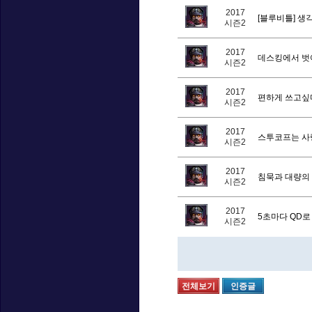
2017
[블루비틀] 생
시즌2
2017
데스킹에서 
시즌2
2017
편하게 쓰고싶
시즌2
2017
스투코프는 사랑
시즌2
2017
침묵과 대량의
시즌2
2017
5초마다 QD로
시즌2
전체보기
인증글