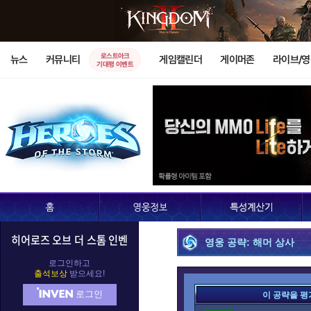
로스트아크
뉴스
커뮤니티
게임캘린더
게이머존
라이브/
기대평 이벤트
히어로즈 오브 더 스톰 인벤
영웅 공략: 해머 상사
로그인하고
출석보상
받으세요!
로그인
이 공략을 평