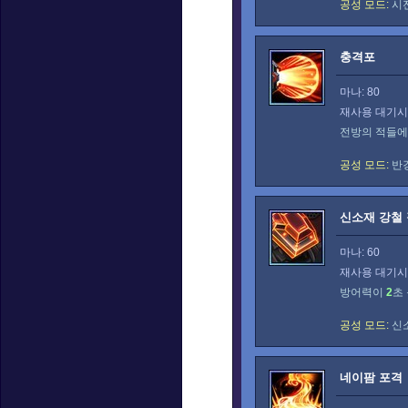
공성 모드:
시
충격포
마나: 80
재사용 대기시간
전방의 적들
공성 모드:
반
신소재 강철
마나: 60
재사용 대기시간
방어력이
2
초
공성 모드:
신소
네이팜 포격