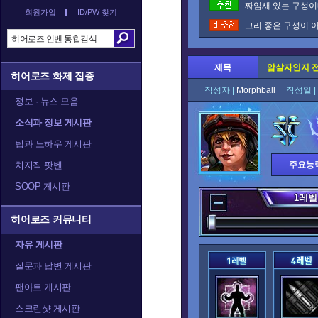
짜임새 있는 구성이네
회원가입
ID/PW 찾기
그리 좋은 구성이 아
제목
암살자인지 
히어로즈 화제 집중
작성자 |
Morphball
작성일 |
정보 · 뉴스 모음
소식과 정보 게시판
팁과 노하우 게시판
치지직 팟벤
주요능
SOOP 게시판
1
레벨
히어로즈 커뮤니티
자유 게시판
질문과 답변 게시판
팬아트 게시판
스크린샷 게시판