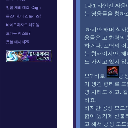
1대1 라인전 싸움
일곱 개의 대죄: Origin
는 영웅들을 칭하죠
몬스터헌터 스토리즈3
바이오하자드 레퀴엠
하지만 해머 상사
드래곤 퀘스트7
웅들은 고 화력의
풋볼 매니저26
하거나, 포탑의 어
는 형태이지만, 해
도 가지고 있지 않
요? 바로
공성
가 생긴 평타로 포
병 처리도 하고, 
하죠.
하지만 공성 모드의
험이 높기에 섣불
고 해서 공성 모드