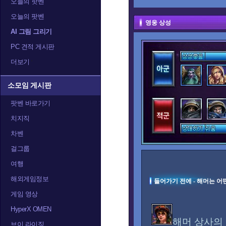
오늘의 핫벤
오늘의 팟벤
영웅 상성
AI 그림 그리기
PC 견적 게시판
더보기
소모임 게시판
팟벤 바로가기
치지직
차벤
걸그룹
여행
해외게임정보
들어가기 전에 - 해머는 어
게임 영상
HyperX OMEN
해머 상사의
브이 라이징