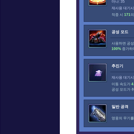
마나: 35
재사용 대기시간
적중 시
171
의
공성 모드
사용하면 공성
100%
증가하
추진기
재사용 대기시간
이동 속도가
4
공성 모드가 
일반 공격
영웅의 무기를