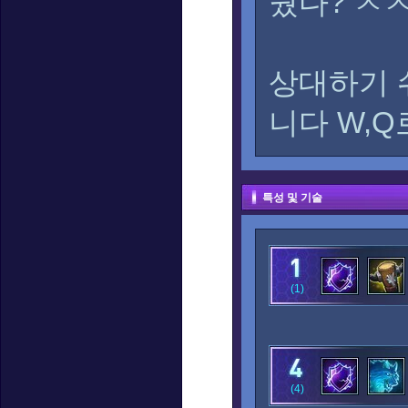
뒀다? ㅈ
상대하기 
니다 W,
특성 및 기술
(1)
(4)