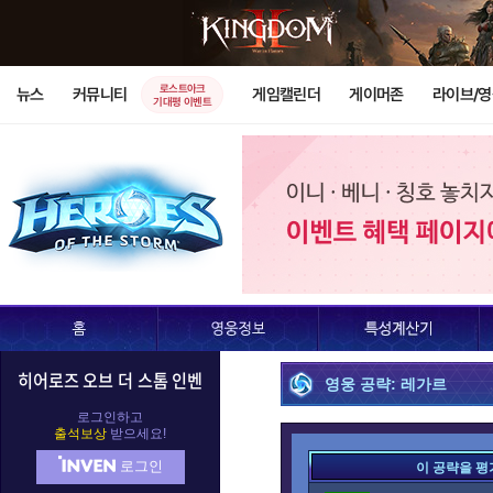
로스트아크
뉴스
커뮤니티
게임캘린더
게이머존
라이브/
기대평 이벤트
히어로즈 오브 더 스톰 인벤
영웅 공략: 레가르
로그인하고
출석보상
받으세요!
로그인
이 공략을 평