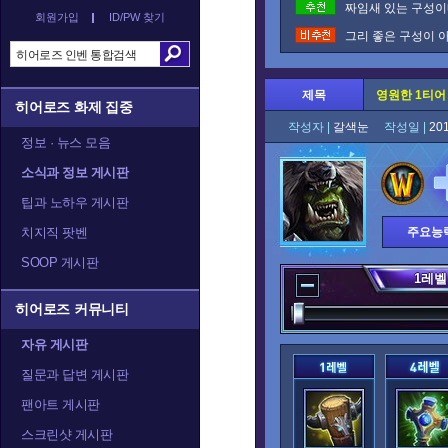
짜임새 있는 구성이네
회원가입
ID/PW 찾기
그리 좋은 구성이 아
제목
영원한 1티어
히어로즈 화제 집중
작성자 |
갈색눈
작성일 |
20
정보 · 뉴스 모음
소식과 정보 게시판
팁과 노하우 게시판
치지직 팟벤
주요능
SOOP 게시판
1
레벨
히어로즈 커뮤니티
자유 게시판
질문과 답변 게시판
팬아트 게시판
스크린샷 게시판