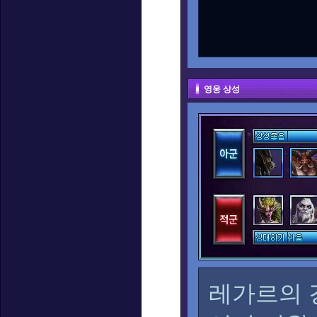
영웅 상성
레가르의 