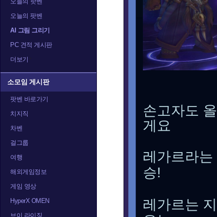
오늘의 핫벤
오늘의 팟벤
AI 그림 그리기
PC 견적 게시판
더보기
소모임 게시판
팟벤 바로가기
손고자도 올
치지직
게요
차벤
걸그룹
레가르라는 
여행
승!
해외게임정보
게임 영상
레가르는 지
HyperX OMEN
브이 라이징