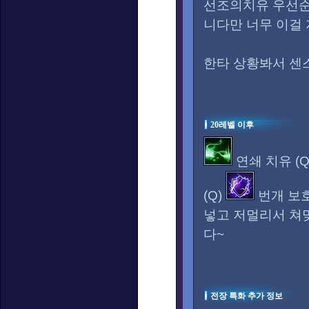
선조의치유 우선순
니다만 너무 이걸
한타 상황봐서 센스
20레벨 이후
연쇄 치유 (Q
(Q)
번개 보호
넣고 저멀리서 쳐
다~
전장 특화 추가 정보