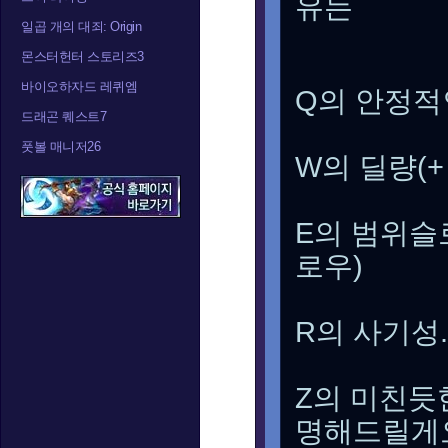
유는
일곱 개의 대죄: Origin
몬스터헌터 스토리즈3
바이오하자드 레퀴엠
Q의 안정적
드래곤 퀘스트7
풋볼 매니저26
W의 딜량(
E의 범위슬로
로우)
R의 사기성
Z의 미친듯
명해드릴게