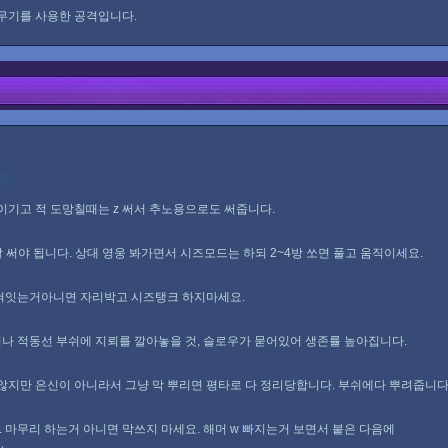
무기를 사용한 공격입니다.
 이기고 적 도망칠때는 z 써서 추노용으로도 써줍니다.
 써야 됩니다. 상대 영웅 봐가면서 시즈모드는 하되 2~4방 쏘면 풀고 움직이세요.
찍혀잇는거아니면 자리박고 시즈탱크 하지마세요.
 적동선 부쉬에 지뢰를 깔아놓을 것, 슬로우가 묻어있어 생존률 높아집니다.
않지만 은신이 아니라서 그냥 막 뿌리면 평타로 다 정리당합니다. 부쉬에다 뿌려줍니다
. 마무리 하는거 아니면 막쓰지 마세요. 해머 w 빠지는거 보면서 붙은 다음에