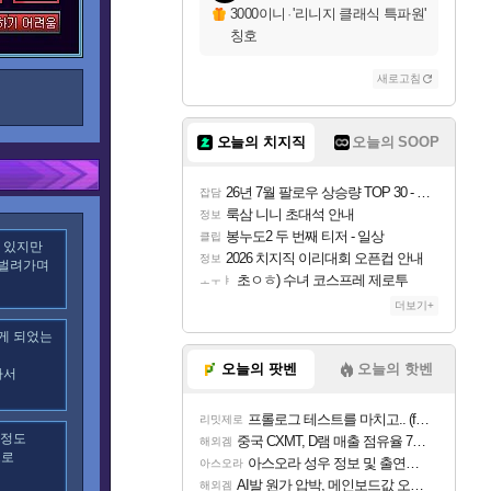
3000이니
·
'리니지 클래식 특파원'
칭호
새로고침
오늘의 치지직
오늘의 SOOP
26년 7월 팔로우 상승량 TOP 30 - 월간 치지직
잡담
룩삼 니니 초대석 안내
정보
봉누도2 두 번째 티저 - 일상
클립
 있지만
2026 치지직 이리대회 오픈컵 안내
정보
 벌려가며
초ㅇㅎ) 수녀 코스프레 제로투
ㅗㅜㅑ
더보기+
게 되었는
오늘의 팟벤
오늘의 핫벤
라서
프롤로그 테스트를 마치고.. (feat. 리아)
리밋제로
느정도
중국 CXMT, D램 매출 점유율 7%…글로벌 4위로 부상
해외겜
으로
아스오라 성우 정보 및 출연작 모음
아스오라
AI발 원가 압박, 메인보드값 오르나
해외겜