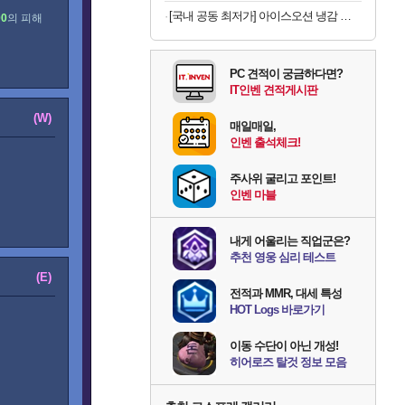
[국내 공동 최저가] 아이스오션 냉감 홑이불 100x150
00
의 피해
PC 견적이 궁금하다면?
IT인벤 견적게시판
(W)
매일매일,
인벤 출석체크!
주사위 굴리고 포인트!
인벤 마블
내게 어울리는 직업군은?
추천 영웅 심리 테스트
(E)
전적과 MMR, 대세 특성
HOT Logs 바로가기
이동 수단이 아닌 개성!
히어로즈 탈것 정보 모음