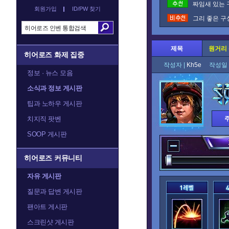
짜임새 있는 
회원가입
ID/PW 찾기
그리 좋은 구
제목
원거리 
히어로즈 화제 집중
작성자 |
Kh5e
작성일 
정보 · 뉴스 모음
소식과 정보 게시판
팁과 노하우 게시판
치지직 팟벤
SOOP 게시판
히어로즈 커뮤니티
자유 게시판
질문과 답변 게시판
팬아트 게시판
스크린샷 게시판