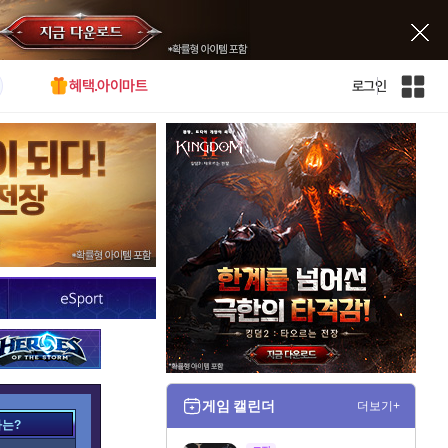
혜택.아이마트
로그인
인
벤
전
체
사
이
트
맵
게임 캘린더
더보기+
가는?