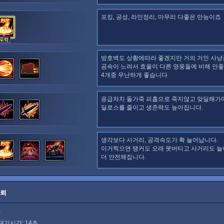
포킹, 공성, 라인정리, 마무리 다좋은 만능이죠
방호벽도 상황에따라 좋겠지만 거의 거인 사냥
공속이 느려서 효울이 다른 영웅들에 비해 안
4개중 무난하게 좋습니다
응급처치 돌가죽 피흡으로 죽지않고 맞딜해가
딜로스를 줄이고 생존력도 높아집니다.
생각보다 사거리, 공격속도가 확 늘어납니다.
이거찍으면 탱커도 오래 못버티고 사거리도 늘
더 안전해집니다.
지뢰
0
대기시간: 14초