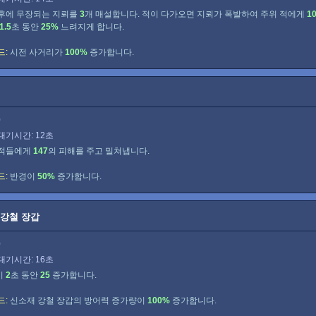
 후에 무장되는 지뢰를
3
개 매설합니다. 적이 다가오면 지뢰가 폭발하여 주위 적에게
1
1.5
초 동안
25%
느려지게 합니다.
드:
시전 사거리가
100%
증가합니다.
0
대기시간: 12초
 적들에게
147
의 피해를 주고 밀쳐냅니다.
드:
반경이
50%
증가합니다.
 강철 장갑
0
대기시간: 16초
이
2
초 동안
25
증가합니다.
드:
신소재 강철 장갑의 방어력 증가량이
100%
증가합니다.