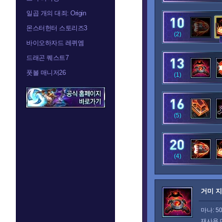
일곱 개의 대죄: Origin
몬스터헌터 스토리즈3
(2)
바이오하자드 레퀴엠
드래곤 퀘스트7
풋볼 매니저26
(1)
(5)
(4)
거미 
마나: 5
재사용 