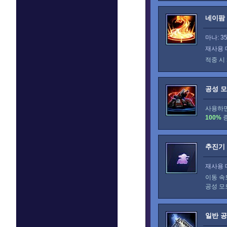
네이팜
마나: 3
재사용 
적중 시
공성 
사용하면
100%
증
추진기
재사용 
이동 
공성 모
일반 