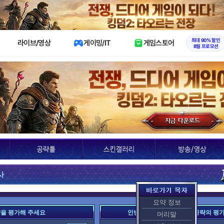
X
최대 90% 할인
라이브/영상
게이밍/IT
게임스토어
8월 프로모션
사
요약 정보
략을 평가해 주세요
인벤 여러분이 평가한 이 공략의 평
머리말