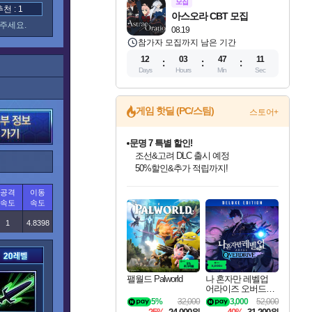
모집
 : 1
아스오라 CBT 모집
주세요.
08.19
참가자 모집까지 남은 기간
12
03
47
10
Days
Hours
Min
Sec
게임 핫딜 (PC/스팀)
스토어+
귀무자: 검의 길 예약 판매 중!
10% 할인과
이니&베니 혜택까지!
인벤게임즈 8월 특별 할인!
드래곤소드: 어웨이크닝 입점!
문명 7 특별 할인!
비스트 오브 리인카네이션 정식 출시!
커세어 코브 출시 기념 할인!
더 렐릭 퍼스트 가디언 정식 출시
베데스다 40주년 기념 할인 중!
마블 투혼 파이팅 소울즈 예약 판매 중!
캡콤 프렌차이즈 할인 진행 중!
캡콤 일부 상품 상시 할인
스타워즈 은하계 레이서
로블록스 기프트 카드 공식 입점
공격
이동
인기 퍼블리셔 모음!
스팀으로 만나는 드래곤소드!
조선&고려 DLC 출시 예정
게임프릭 신작 IP
해적'섬'을 발전시키자!
설화x하드코어 액션!
베데스다의 명작들을
마블 히어로 총 출동&화려한 격투!
몬헌, 바하 등 인기 IP를
몬헌 와일즈 & 드래곤즈 도그마2
인벤게임즈에서 10% 추가 적립
Robux를 가장 안전하고
속도
속도
최대 90% 할인가를 만나보세요!
네이버혜택과 함께 만나보세요!
50%할인&추가 적립까지!
네이버 혜택가와 함께 예약하세요!
할인&네이버혜택으로 만나보세요!
네이버페이 혜택과 만나보세요!
40주년 프로모션으로 만나보세요!
네이버 포인트 혜택까지!
할인가에 만나보세요!
일부 에디션 상시 할인!
혜택으로 예약 판매 중
편안하게 충전하세요
1
4.8398
팰월드 Palworld
나 혼자만 레벨업
어라이즈 오버드라
이브 디럭스 에디션
5%
32,000
3,000
52,000
Solo Leveling Arise