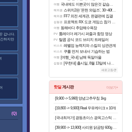
국내에도 이쁜곳이 많은것 같습니다
여행
스위치2판 ‘몬헌 와일즈’, 30~40fps 목표 추정
해외겜
FF7 외전 세계관, 완결편에 집결
해외겜
프로젝트 RX 도쿄 게임쇼 참가 결정
섭컬겜
동해바다 추암해수욕장
여행
툼레이더 레가시 퍼즐과 함정 영상
꾼 갑니다.
PV
좋긴하지만
탈콥 공식 코드 브리치 트레일러
PV
레벨업 능력치와 스킬의 상관관계
비스트
쿠를 먼저 보내서 기습하는 법
비스트
[여행_국내] 남해 독일마을
여행
며
[무한대] 출시일, 8월 13일에 나오나
섭컬겜
새로고침
핫딜
게시판
어
더보기+
[9,900 -> 5,990] 양념고추무침 1kg
[19,800 -> 9,900] Real 우유케이크 x 10개
(Q)
[국내최저가] 광동초이스 광옥고스틱 산삼배양근 30포
[39,900 -> 13,900] 사리원 닭곰탕 600g x 4팩