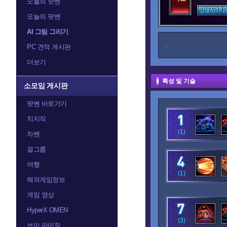
오늘의 핫벤
오늘의 팟벤
AI 그림 그리기
.
PC 견적 게시판
더보기
특성 및 기술
소모임 게시판
팟벤 바로가기
치지직
(1)
차벤
걸그룹
여행
(1)
해외게임정보
게임 영상
HyperX OMEN
(3)
브이 라이징