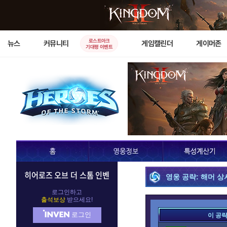
로스트아크
뉴스
커뮤니티
게임캘린더
게이머존
기대평 이벤트
히어로즈 오브 더 스톰 인벤
영웅 공략: 해머 상
로그인하고
출석보상
받으세요!
로그인
이 공