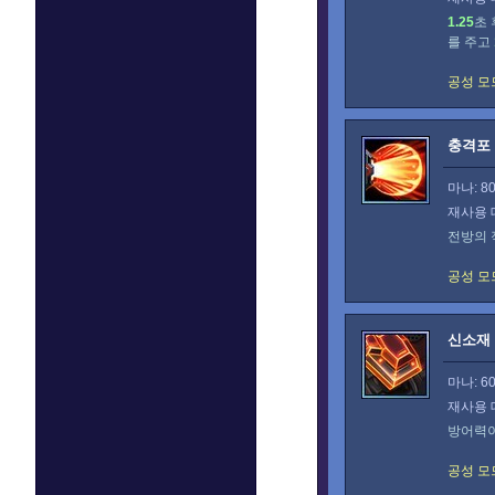
1.25
초
를 주고
공성 모
충격포
마나: 8
재사용 
전방의
공성 모
신소재
마나: 6
재사용 
방어력
공성 모