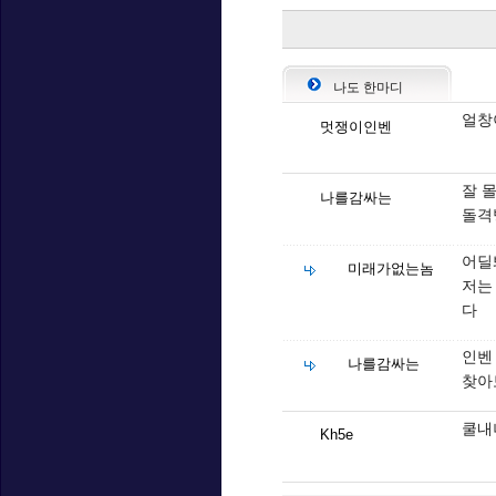
나도 한마디
얼창
멋쟁이인벤
잘 
나를감싸는
돌격
어딜
미래가없는놈
저는
다
인벤
나를감싸는
찾아보
쿨내
Kh5e