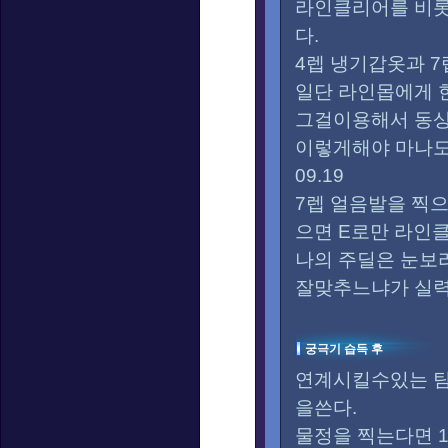
라인클리어를 비롯
다.
4렙 냉기갑옷과 
일단 라인몹에게 
그걸이용해서 동상
이렇게해야 마나도
09.19
7렙 얼음발을 찍
으면 E로만 라인
나의 주딜은 눈보
잘맞추느냐가 실력
궁극기 습득 후
연계시킬수있는 팀
을쓴다.
물정을 찍는다면 1