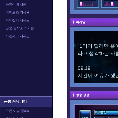
동영상 게시판
히어로즈 역사관
파티찾기 게시판
머리말
영웅 공작소 게시판
사건사고 게시판
"1티어 딜러만 뽑
라고 생각하는 사
09.19
시간이 여유가 생
영웅 상성
공통 커뮤니티
오픈 이슈 갤러리