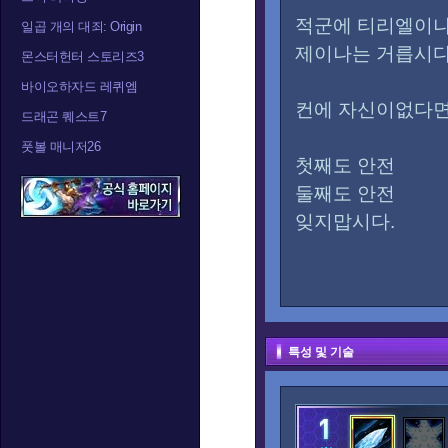
적군에 티리엘이나
일곱 개의 대죄: Origin
제이나는 거릅시다
몬스터헌터 스토리즈3
바이오하자드 레퀴엠
컨에 자신이없다면
드래곤 퀘스트7
풋볼 매니저26
첫째도 안전
둘째도 안전
잊지맙시다.
특성 및 기술