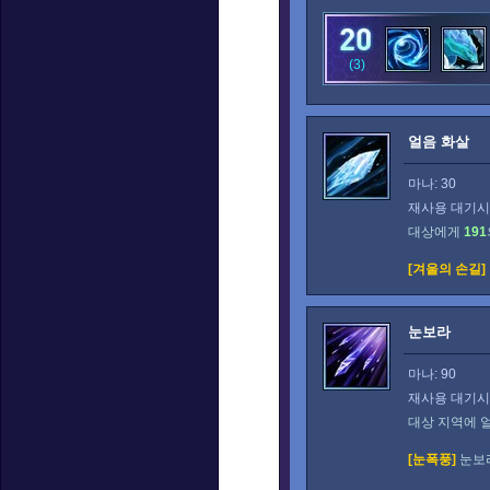
(3)
얼음 화살
마나: 30
재사용 대기시간
대상에게
191
[겨울의 손길]
눈보라
마나: 90
재사용 대기시간
대상 지역에 
[눈폭풍]
눈보라