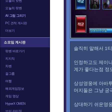
오늘의 핫벤
오늘의 팟벤
AI 그림 그리기
PC 견적 게시판
더보기
소모임 게시판
솔직히 말해서 1
팟벤 바로가기
치지직
인정하고도 제이
차벤
계가 좋다는점 정
걸그룹
여행
상성영웅에 아바투
해외게임정보
머지둘은 그냥 궁
게임 영상
HyperX OMEN
상대하기 쉬운영웅
브이 라이징