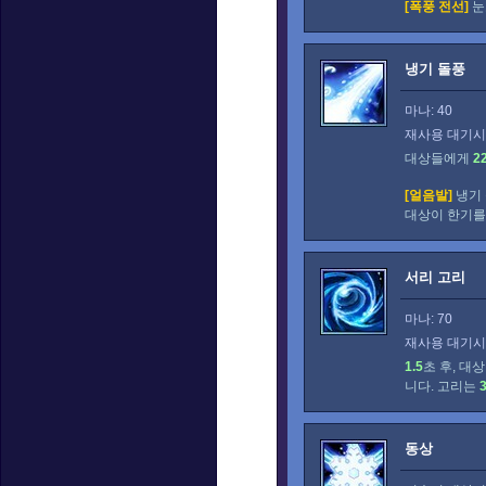
[폭풍 전선]
눈
냉기 돌풍
마나: 40
재사용 대기시간
대상들에게
2
[얼음발]
냉기
대상이 한기를
서리 고리
마나: 70
재사용 대기시간
1.5
초 후, 대
니다. 고리는
동상