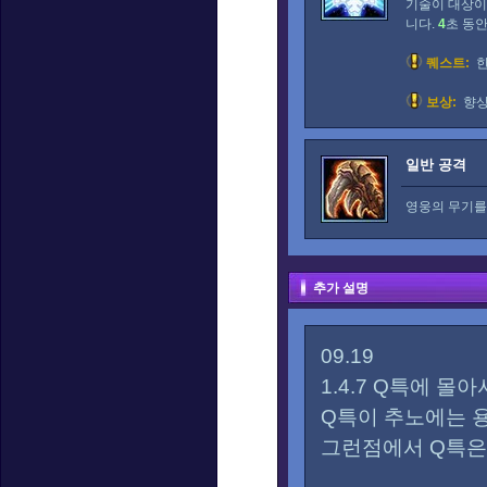
기술이 대상이
니다.
4
초 동
퀘스트:
한
보상:
향상
일반 공격
영웅의 무기를
추가 설명
09.19
1.4.7 Q특에 
Q특이 추노에는 
그런점에서 Q특은