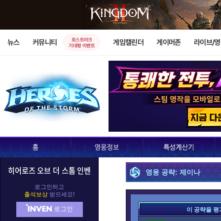
로스트아크
뉴스
커뮤니티
게임캘린더
게이머존
라이브/
기대평 이벤트
히어로즈 오브 더 스톰 인벤
영웅 공략: 제이나
로그인하고
출석보상
받으세요!
로그인
이 공략을 평