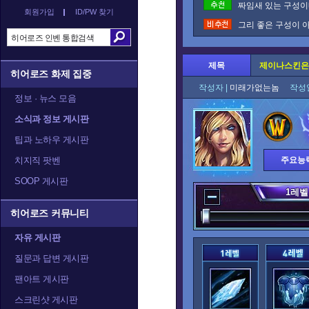
짜임새 있는 구성이네
회원가입
ID/PW 찾기
그리 좋은 구성이 아
제목
제이나스킨은
히어로즈 화제 집중
작성자 |
미래가없는놈
작성일
정보 · 뉴스 모음
소식과 정보 게시판
팁과 노하우 게시판
치지직 팟벤
주요능
SOOP 게시판
1
레벨
히어로즈 커뮤니티
자유 게시판
질문과 답변 게시판
팬아트 게시판
스크린샷 게시판