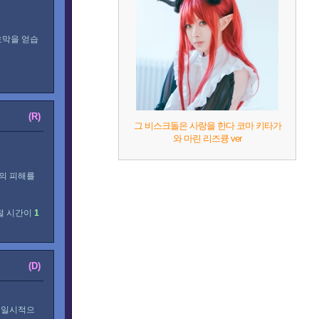
호막을 얻습
(R)
그 비스크돌은 사랑을 한다 코마 키타가
와 마린 리즈큥 ver
의 피해를
절 시간이
1
(D)
 일시적으