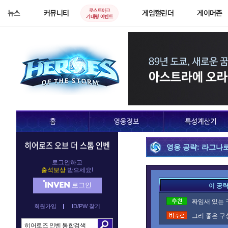
로스트아크
뉴스
커뮤니티
게임캘린더
게이머존
기대평 이벤트
히어로즈 오브 더 스톰 인벤
영웅 공략: 라그나
로그인하고
출석보상
받으세요!
로그인
이 공
짜임새 있는 
회원가입
ID/PW 찾기
그리 좋은 구