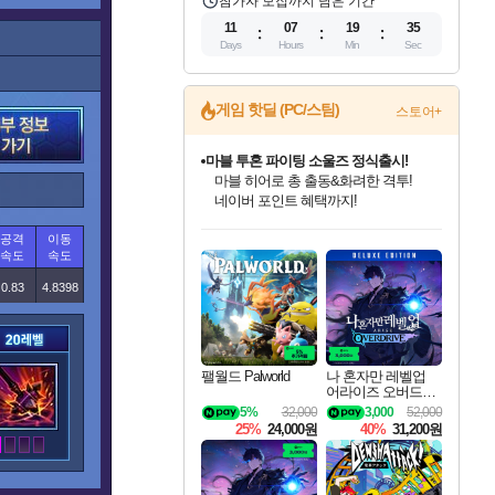
참가자 모집까지 남은 기간
11
07
19
34
Days
Hours
Min
Sec
게임 핫딜 (PC/스팀)
스토어+
귀무자: 검의 길 예약 판매 중!
10% 할인과
이니&베니 혜택까지!
인벤게임즈 8월 특별 할인!
드래곤소드: 어웨이크닝 입점!
문명 7 특별 할인!
마블 투혼 파이팅 소울즈 정식출시!
비스트 오브 리인카네이션 정식 출시!
커세어 코브 출시 기념 할인!
더 렐릭 퍼스트 가디언 정식 출시
베데스다 40주년 기념 할인 중!
캡콤 프렌차이즈 할인 진행 중!
캡콤 일부 상품 상시 할인
스타워즈 은하계 레이서
로블록스 기프트 카드 공식 입점
공격
이동
인기 퍼블리셔 모음!
스팀으로 만나는 드래곤소드!
조선&고려 DLC 출시 예정
마블 히어로 총 출동&화려한 격투!
게임프릭 신작 IP
해적'섬'을 발전시키자!
설화x하드코어 액션!
베데스다의 명작들을
몬헌, 바하 등 인기 IP를
몬헌 와일즈 & 드래곤즈 도그마2
인벤게임즈에서 10% 추가 적립
Robux를 가장 안전하고
속도
속도
최대 90% 할인가를 만나보세요!
네이버혜택과 함께 만나보세요!
50%할인&추가 적립까지!
네이버 포인트 혜택까지!
네이버 혜택가와 함께 예약하세요!
할인&네이버혜택으로 만나보세요!
네이버페이 혜택과 만나보세요!
40주년 프로모션으로 만나보세요!
할인가에 만나보세요!
일부 에디션 상시 할인!
혜택으로 예약 판매 중
편안하게 충전하세요
0.83
4.8398
팰월드 Palworld
나 혼자만 레벨업
어라이즈 오버드라
이브 디럭스 에디션
5%
32,000
3,000
52,000
Solo Leveling Arise
25%
24,000원
40%
31,200원
Overdrive Deluxe Edi
tion