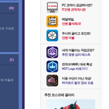
PC 견적이 궁금하다면?
(W)
IT인벤 견적게시판
매일매일,
인벤 출석체크!
으로 구르면
주사위 굴리고 포인트!
인벤 마블
내게 어울리는 직업군은?
추천 영웅 심리 테스트
(E)
전적과 MMR, 대세 특성
HOT Logs 바로가기
이동 수단이 아닌 개성!
주위 적들에
히어로즈 탈것 정보 모음
추천 코스프레 갤러리