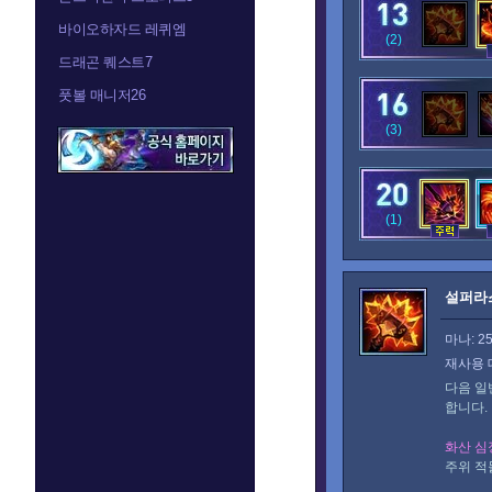
바이오하자드 레퀴엠
(2)
드래곤 퀘스트7
풋볼 매니저26
(3)
(1)
설퍼라
마나: 2
재사용 
다음 일
합니다.
화산 심
주위 적