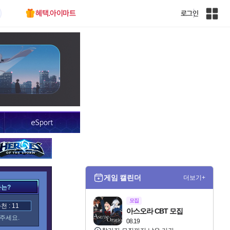
혜택.아이마트
로그인
인
벤
전
체
사
이
트
맵
게임 캘린더
더보기+
가는?
모집
 : 11
아스오라 CBT 모집
주세요.
08.19