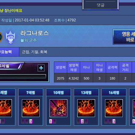
댓글
그냥 장난이에요
냐
작성일 |
2017-01-04 03:52:48
조회수 |
4792
라그나로스
불의 군주
주요능력
근접, 기절, 회복
생명력
마나
공격
1
레벨
생명력
마나
공격력
재생
재생
거리
2075
4.3242
500
3
180
2