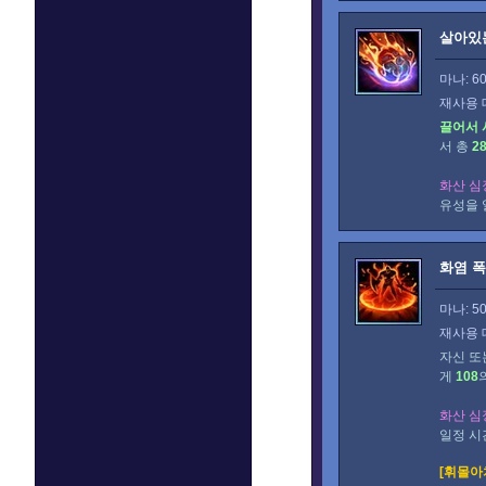
살아있
마나: 6
재사용 
끌어서 
서 총
2
화산 심
유성을 
화염 
마나: 5
재사용 
자신 또
게
108
화산 심
일정 시
[휘몰아