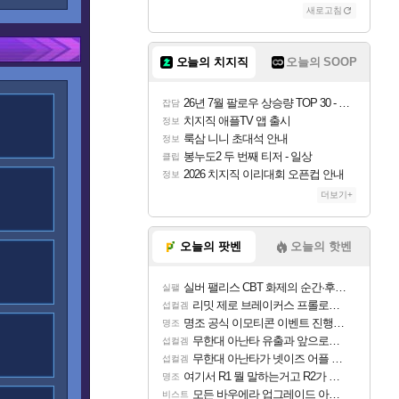
새로고침
오늘의 치지직
오늘의 SOOP
26년 7월 팔로우 상승량 TOP 30 - 월간 치지직
잡담
치지직 애플TV 앱 출시
정보
룩삼 니니 초대석 안내
정보
봉누도2 두 번째 티저 - 일상
클립
2026 치지직 이리대회 오픈컵 안내
정보
더보기+
오늘의 팟벤
오늘의 핫벤
실버 팰리스 CBT 화제의 순간·후기 모음
실팰
리밋 제로 브레이커스 프롤로그 테스트 후기 영상 업로드
섭컬겜
명조 공식 이모티콘 이벤트 진행해봤습니다! 참여부터 추첨까지????
명조
무한대 아난타 유출과 앞으로의 예상 (루머)
섭컬겜
무한대 아난타가 넷이즈 어플 달력에 일정 등록
섭컬겜
여기서 R1 뭘 말하는거고 R2가 뭘말하는걸까요?
명조
모든 바우에라 업그레이드 아이템 획득 위치 공략 (89개)
비스트