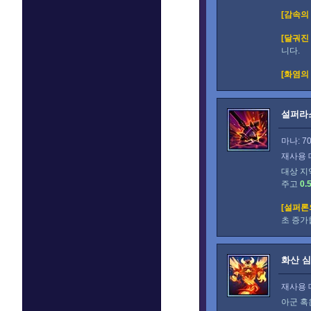
[감속의
[달궈진 
니다.
[화염의
설퍼라
마나: 7
재사용 
대상 지
주고
0.
[설퍼론
초 증가
화산 
재사용 
아군 혹