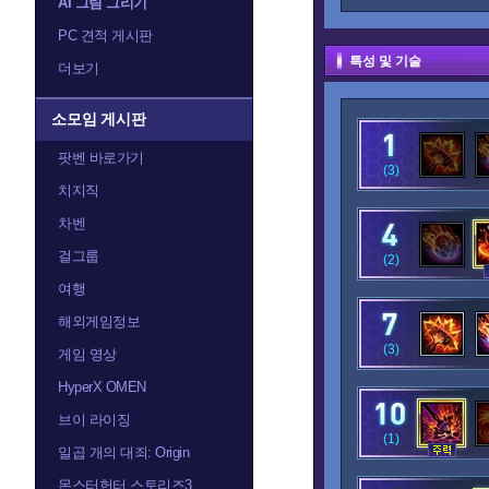
AI 그림 그리기
PC 견적 게시판
특성 및 기술
더보기
소모임 게시판
팟벤 바로가기
(3)
치지직
차벤
걸그룹
(2)
여행
해외게임정보
(3)
게임 영상
HyperX OMEN
브이 라이징
(1)
일곱 개의 대죄: Origin
몬스터헌터 스토리즈3