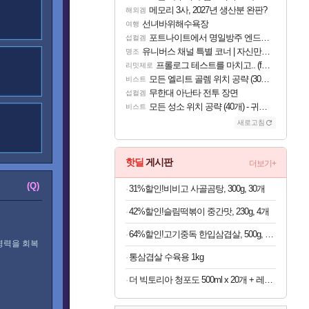
메모리 3사, 2027년 생산분 완판?
해외겜
선녀바위해수욕장
여행
포트나이트에서 명일방주 엔드필드 [펠리카] 판매 예정
섭컬겜
유니버스 채널 특별 코너 | 자신만의 스타일
명조
프롤로그 테스트를 마치고.. (feat. 리아)
리밋제로
모든 엘리트 골렘 위치 공략 (30개) - 방랑 결투가
비스트
무한대 아난타 전투 장면
섭컬겜
모든 성소 위치 공략 (40개) - 귀환한 영혼 도전과제
비스트
새로고침
핫딜
게시판
더보기+
(Q)
31%할인!비비고 사골곰탕, 300g, 30개
42%할인!슬림떡볶이 중간맛, 230g, 4개
64%할인!고기중독 한입삼겹살, 500g, 4개
명력을 회복
통삼겹살 수육용 1kg
더 빅토리아 청포도 500ml x 20개 + 레몬 500ml x 20개