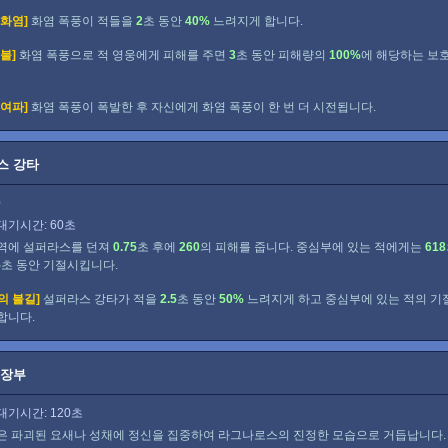
 화염]
화염 폭풍이 적들을
2
초 동안
40%
느려지게 합니다.
불]
화염 폭풍으로 적 영웅에게 피해를 주면
3
초 동안 피해량의
100%
에 해당하는 보
 여파]
화염 폭풍이 폭발한 후 자신에게 화염 폭풍이 한 번 더 시전됩니다.
스 강타
0
대기시간: 60초
역에 설퍼라스를 던져
0.75
초 후에
260
의 피해를 줍니다. 중심부에 있는 적에게는
618
5
초 동안 기절시킵니다.
의 불길]
설퍼라스 강타가 적을
2.5
초 동안
50%
느려지게 하고 중심부에 있는 적의 기
합니다.
심장부
대기시간: 120초
은 파괴된 요새나 성채에 정신을 집중하여 라그나로스의 진정한 모습으로 거듭납니다.