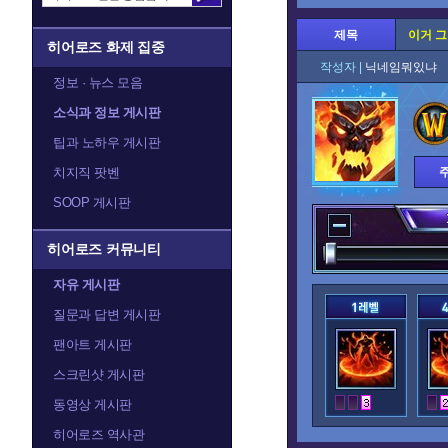
제목
이거 
히어로즈 화제 집중
작성자 |
닉네임뭐있
정보 · 뉴스 모음
소식과 정보 게시판
팁과 노하우 게시판
치지직 팟벤
SOOP 게시판
히어로즈 커뮤니티
자유 게시판
질문과 답변 게시판
팬아트 게시판
스크린샷 게시판
동영상 게시판
히어로즈 역사관