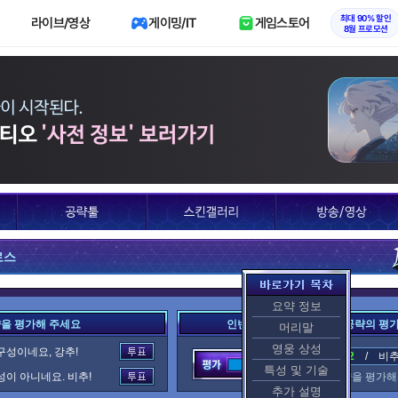
최대 90% 할인
라이브/영상
게이밍/IT
게임스토어
8월 프로모션
로스
요약 정보
략을 평가해 주세요
인벤 여러분이 평가한 이 공략의 평
머리말
영웅 상성
구성이네요, 강추!
추천 : 2
/ 비추천
특성 및 기술
성이 아니네요. 비추!
이 공략을 평가해
추가 설명