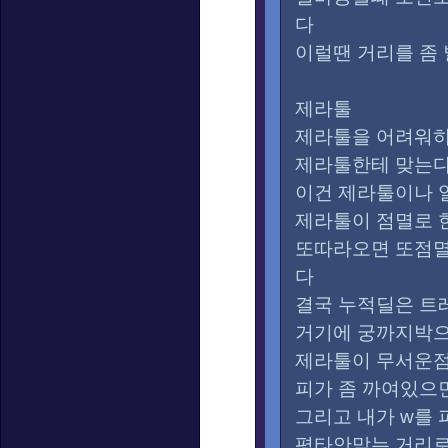
다
이럴땐 거리를 좀
제라툴
제라툴을 어려워
제라툴한테 맞는다
이건 제라툴이나 
제라툴이 점멸로 
또따라오면 또점
다
결국 누적딜은 트
거기에 궁까지박으
제라툴이 무서운
피가 좀 까여있으
그리고 내가 w를
평타안맞는 거리로다