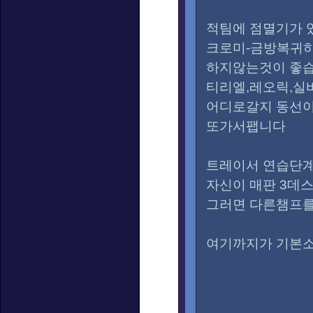
적팀에 점멸기가 
크로미-금방복귀하
하지않는것이 좋
티리엘,레오릭,실
어디로갈지 동선이
또가서팹니다
트레이서 연습단
자신이 매판 3데
그러면 다른챔프를
여기까지가 기본