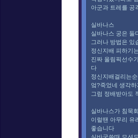
아군과 트레를 공
실바나스
실바나스 궁은 둘
그러나 방법은 있
정신지배 피하기는
진짜 올림픽선수가
다
정신지배걸리는순
엌?죽었네 생각
그럼 정배받아도 
실바나스가 침묵
이럴땐 아무리 유
좋습니다
실바궁쓸때 모션도