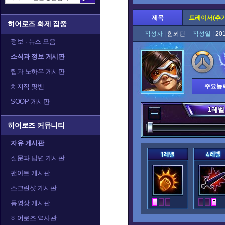
제목
트레이서(추
히어로즈 화제 집중
작성자 |
함뫄딘
작성일 |
20
정보 · 뉴스 모음
소식과 정보 게시판
팁과 노하우 게시판
치지직 팟벤
주요능
SOOP 게시판
1
레벨
히어로즈 커뮤니티
자유 게시판
질문과 답변 게시판
팬아트 게시판
스크린샷 게시판
동영상 게시판
히어로즈 역사관