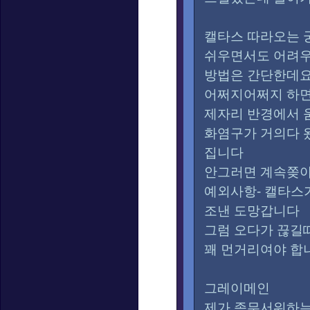
캘타스 따라오는 
쉬우면서도 어려
방법은 간단한데요
어쩌지어쩌지 하
제자리 반경에서 
화염구가 거의다 
집니다
안그러면 계속쫒
예외사항- 캘타스가
조낸 도망갑니다
그럼 오다가 끊길
꽤 먼거리여야 합
그레이메인
제가 좀무서워하