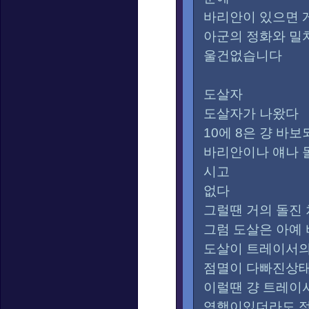
바리안이 있으면 
아군의 정화와 밀
울건없습니다
도살자
도살자가 나왔다
10에 8은 걍 바
바리안이나 얘나 
시고
없다
그럴땐 거의 돌진
그럼 도살은 아예
도살이 트레이서
점멸이 다빠진상
이럴땐 걍 트레
역행이있더라도 