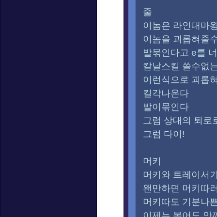
줄
이놈은 라인대마
이놈을 괴롭혀줄
발묶인다고 e를 
칼날스킬 쓸수없는
이런식으로 괴롭
킬각나온다
발이묶인다
그럼 상대의 퇴로
그럼 다이!
머키
머키와 트레이서가
왠만하면 머키따러
머키따도 기분나
이제는 복어도 안