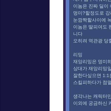
이놈은 진짜 딜이
멍미?할정도로 
눈깜짝할사이에 
이놈은 딸피여도 
니다
오히려 역관광 당
리밍
재앙리밍은 멍미
상대가 재앙리밍일
잘한다싶으면 1:
스킬피하다가 점
생각나는 캐릭터
이외에 궁금하신 