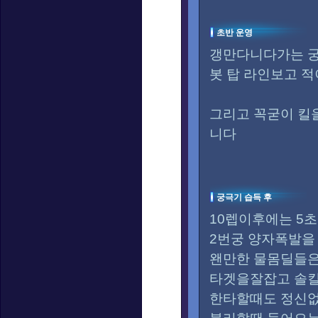
초반 운영
갱만다니다가는 
봇 탑 라인보고 적
그리고 꼭굳이 
니다
궁극기 습득 후
10렙이후에는 5
2번궁 양자폭발을
왠만한 물몸딜들
타겟을잘잡고 솔
한타할때도 정신