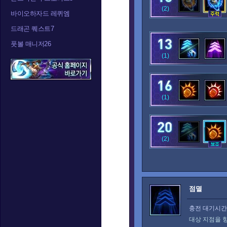
(2)
바이오하자드 레퀴엠
드래곤 퀘스트7
풋볼 매니저26
(1)
(1)
(2)
점멸
충전 대기시간:
대상 지점을 