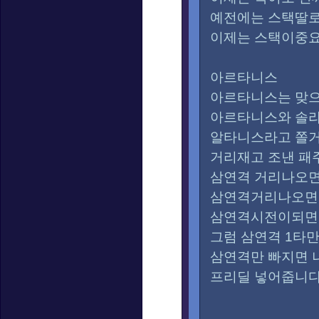
예전에는 스택딸
이제는 스택이중요
아르타니스
아르타니스는 맞으
아르타니스와 솔라
알타니스라고 쫄
거리재고 조낸 패
삼연격 거리나오면
삼연격거리나오면
삼연격시전이되면
그럼 삼연격 1타
삼연격만 빠지면
프리딜 넣어줍니다