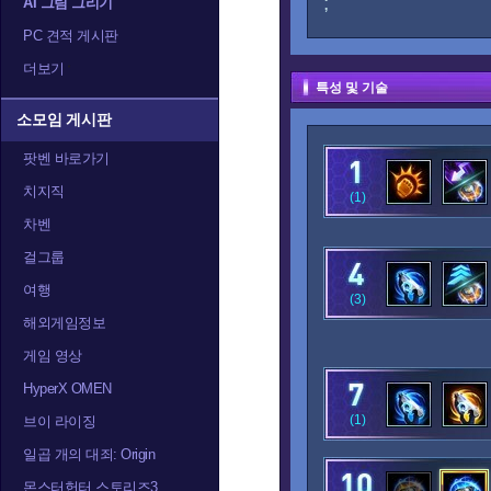
;
AI 그림 그리기
PC 견적 게시판
더보기
특성 및 기술
소모임 게시판
팟벤 바로가기
치지직
(1)
차벤
걸그룹
여행
(3)
해외게임정보
게임 영상
HyperX OMEN
(1)
브이 라이징
일곱 개의 대죄: Origin
몬스터헌터 스토리즈3