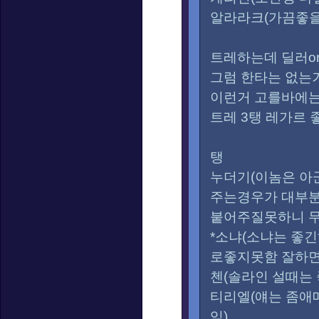
알라라크(가끔좋을
트레하는데 딜러o
그럼 한타는 없는
이런거 고를바에는
트레 3탱 레가르 
탱
누더기(이놈은 아
주는경우가 대부
붙어주질못하니 무
*소냐(소냐는 좋
로좋지못함 잘하면
첸(솔라인 설때는
티리엘(얘는 좀애
임)