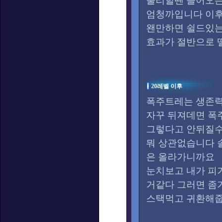
불리할땐 들어오는
엄청까입니다 이후
왠만하면 쉴드있
효과가 절반으로 
20레벨 이후
폭주트레는 생존
자꾸 뒤져데면 폭
그렇다고 안뒤질
뭐 상관없습니다 
은 올라가니까요
눈치보고 내가 피
거같다 그러면 
스택먹고 귀환해줍