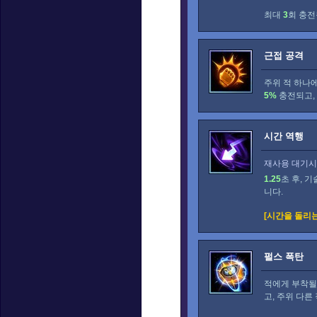
최대
3
회 충전
근접 공격
주위 적 하나
5%
충전되고,
시간 역행
재사용 대기시간
1.25
초 후, 
니다.
[시간을 돌리는
펄스 폭탄
적에게 부착될
고, 주위 다