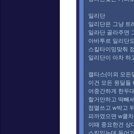
일리단
일리단은 그냥 트
일라단 골라주면
아바투르 일리단도
스킬타이밍맞춰 
일리단이 아차 하
캘타스(이외 모든
이건 모든 원딜들
어중간하게 한두대
할거만하고 딱빼
점멸쓰고 w박고 
피까였으면 w쿨차
이때 중요한건 상
스킬있는데 들어가