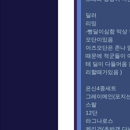
딜러
리밍
-뻥딜이심함 막상
모단이있음
아즈모단은 존나 
때문에 적군들이 
테 딜이 다들어옴
리할때가있음 )
은신4종세트
그레이메인(포지션
스랄
12단
라그나로스
케리건(초반갱 다