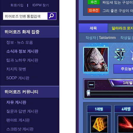
짜임새 있는 구성이네
회원가입
ID/PW 찾기
그리 좋은 구성이 아
제목
알라라크 포지
히어로즈 화제 집중
작성자 |
Taldarimm
작성일 
정보 · 뉴스 모음
소식과 정보 게시판
팁과 노하우 게시판
치지직 팟벤
주요능
SOOP 게시판
1
레벨
히어로즈 커뮤니티
자유 게시판
질문과 답변 게시판
팬아트 게시판
스크린샷 게시판