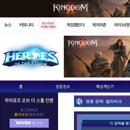
로스트아크
뉴스
커뮤니티
게임캘린더
게이머존
라이브/
기대평 이벤트
히어로즈 오브 더 스톰 인벤
영웅 공략: 알라라크
로그인하고
출석보상
받으세요!
로그인
이 공략을 평