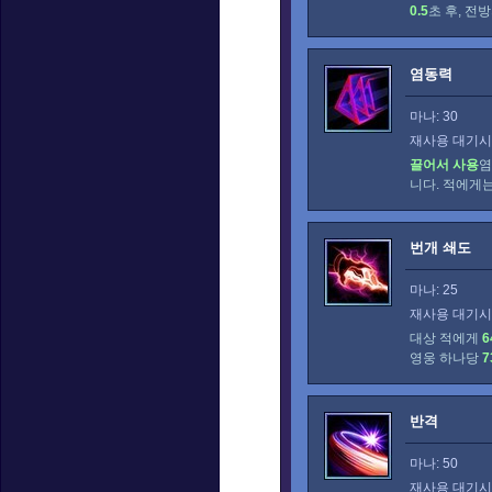
0.5
초 후, 전
염동력
마나: 30
재사용 대기시간
끌어서 사용
염
니다. 적에게
번개 쇄도
마나: 25
재사용 대기시간
대상 적에게
6
영웅 하나당
7
반격
마나: 50
재사용 대기시간