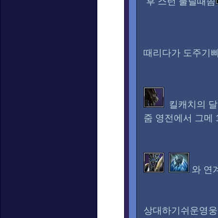
후 스턴 풀릴때쯤
때리다가 도주기
킬캐치의 달
줌 영전에서 그메
와 연
상대하기쉬운영웅