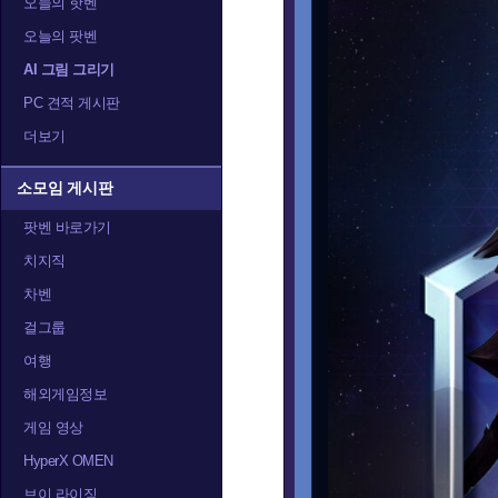
오늘의 핫벤
오늘의 팟벤
AI 그림 그리기
PC 견적 게시판
더보기
소모임 게시판
팟벤 바로가기
치지직
차벤
걸그룹
여행
해외게임정보
게임 영상
HyperX OMEN
브이 라이징