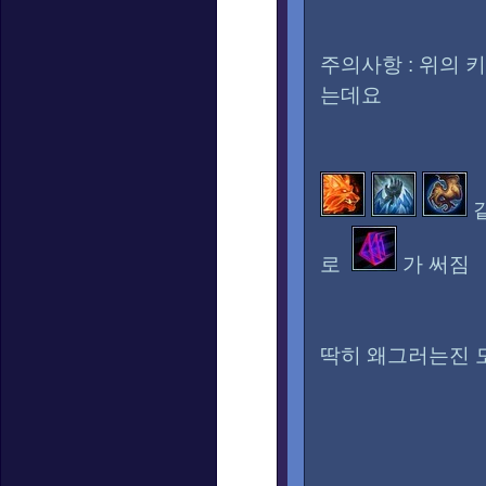
주의사항 : 위의
는데요
같
로
가 써짐
딱히 왜그러는진 