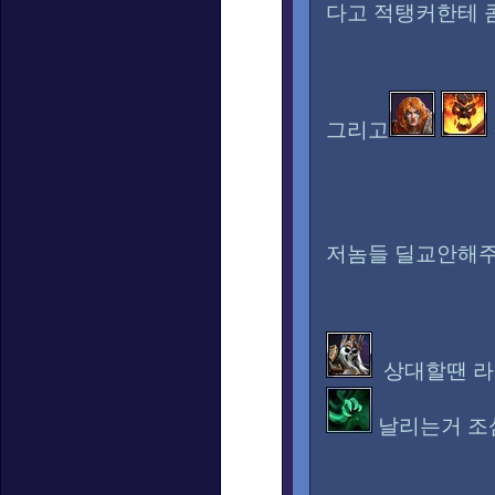
다고 적탱커한테 
그리고
저놈들 딜교안해주
상대할땐 라
날리는거 조