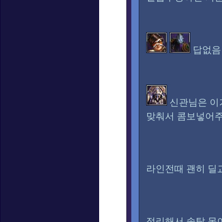
답없음 
신관님은 이
맞춰서 콤보넣어
라인전때 괜히 딜
정리해서 솔탑 못