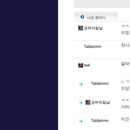
나도 한마디
ㅋㅋ
공허의칼날
이었
전시
Taldarimm
알라
teal
ㄴㄱ
Taldarimm
으심
ㅋㅋ
공허의칼날
가하
이건
Taldarimm