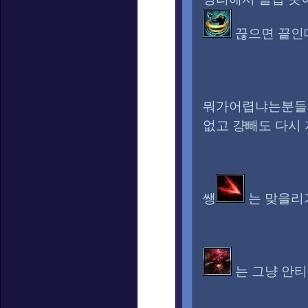
끊으면 끝인
뭐가어렵냐는분들
없고 걍빼도 다시
쌩
는 맞을
는 그냥 안티