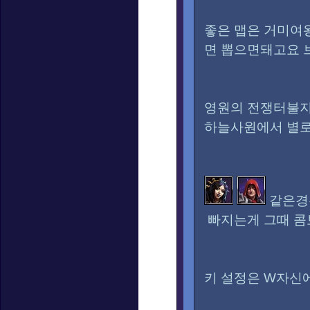
좋은 맵은 거미여
면 뽑으면돼고요 
영원의
전쟁터불지
하늘사원에서 별
같은경
빠지는게 그때 콤
키 설정은 W자신