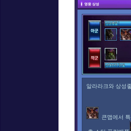
영웅 상성
알라라크와 상성
큰맵에서 특