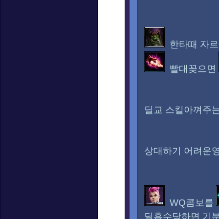
한타때 자르
빨대꽂으면
딜교 스킬아껴주는
상대하기 어려운
WQ콤보를
딜흡수당하면 기분 