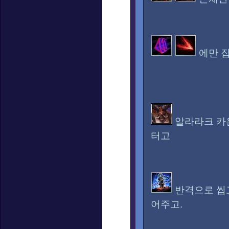
에만 
알라라크
알라라크 카
터고
반격으로 씹
어주고.