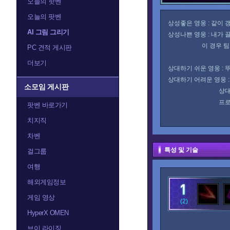
오늘의 핫벤
오늘의 팟벤
상성좋은 영웅 : 같이
AI 그림 그리기
상성나쁜 영웅 : 내가 
이 경우 팀과 상의
PC 견적 게시판
더보기
상대하기 쉬운 영웅 : 
상대하기 어려운 영웅 
소모임 게시판
상대하기 어려운 
프로비우스 같은
팟벤 바로가기
치지직
차벤
특성 및 기술
걸그룹
여행
해외게임정보
게임 영상
(2)
HyperX OMEN
브이 라이징