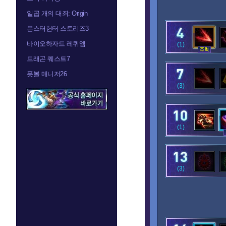
일곱 개의 대죄: Origin
몬스터헌터 스토리즈3
바이오하자드 레퀴엠
(1)
드래곤 퀘스트7
풋볼 매니저26
(3)
(1)
(3)