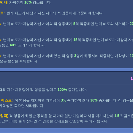
 번개]
가학성이
10%
감소합니다.
트:
번개 쇄도가 대상과 자신 사이의 적 영웅에게 적중해야 합니다.
:
번개 쇄도가 대상과 자신 사이의 적 영웅에게
5
회 적중하면 번개 쇄도의 사거리가
2
:
번개 쇄도가 대상과 자신 사이의 적 영웅에게
15
회 적중하면 번개 쇄도가 대상과 자
초 동안
40%
느려지게 합니다.
:
번개 쇄도가 대상과 자신 사이에 있는 적 영웅
3
명에게 동시에 적중하면 가학성이
1
 모든 보상을 획득합니다.
격과 자가 치유량이 적 영웅을 상대로
100%
증가합니다.
 퀘스트:
적 영웅을 처치하면 가학성이
3%
증가하여 최대
30%
증가합니다. 적 영웅
가학성은 죽으면 사라집니다.
 일격]
적 영웅에게 일반 공격을 할 때마다 일반 기술의 재사용 대기시간이
1.5
초 감소
묵, 감속, 이동 불가 상태인 적 영웅을 상대로는 감소량이 두 배가 됩니다.