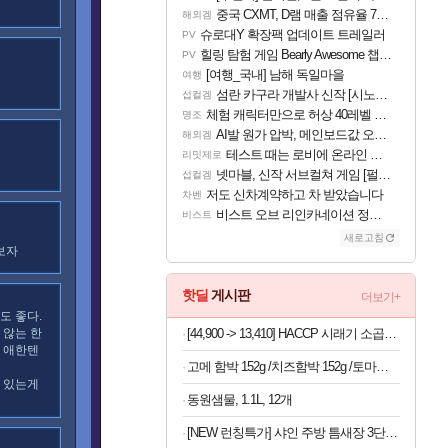
중국 CXMT, D램 매출 점유율 7%…글로벌 4위로 부상
해외겜
슈로대Y 확장팩 업데이트 트레일러
PV
힐링 탐험 게임 Bearly Awesome 챕터 1 트레일러
PV
[여행_국내] 남해 독일마을
여행
섬란 카구라 개발사 신작 [시노비 넥서스] 연내 출시 예정
섭컬겜
체험 캐릭터만으로 허상 40레벨 하이와티아 5분 컷!｜에이메스·린네·모니에 명함
명조
AI발 원가 압박, 메인보드값 오르나
해외겜
테스트 때는 로비에 온라인 기능이 있는데
리밋제로
넷마블, 신작 서브컬쳐 게임 [펄 인 블루] 티저 사이트 오픈
섭컬겜
저도 신차계약하고 차 받았습니다
차벤
비스트 오브 리인카네이션 정보/공략글 모음
비스트
새로고침
보자
핫딜
게시판
더보기+
도 좋다.
 않는 한
[44,900 -> 13,410] HACCP 시래기 소곱창 전골 1kg
 애한텐
고메 함박 152g /치즈함박 152g /토마토미트볼 147G X 12봉
 있는게
동원샘물, 1.1L, 12개
[NEW 런칭특가] 샤인 주방 틈새장 3단 이동식 선반