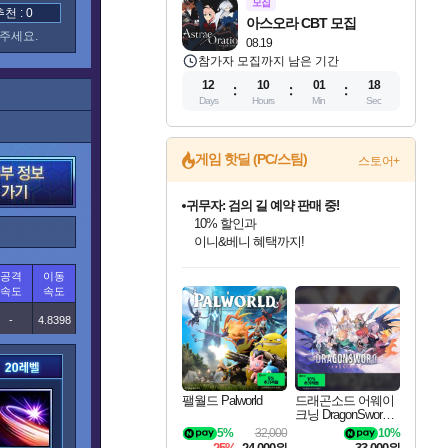
모집
 : 0
아스오라 CBT 모집
주세요.
08.19
참가자 모집까지 남은 기간
12
10
01
17
Days
Hours
Min
Sec
게임 핫딜 (PC/스팀)
스토어+
귀무자: 검의 길 예약 판매 중!
10% 할인과
이니&베니 혜택까지!
인벤게임즈 8월 특별 할인!
드래곤소드: 어웨이크닝 입점!
문명 7 특별 할인!
비스트 오브 리인카네이션 정식 출시!
커세어 코브 출시 기념 할인!
더 렐릭 퍼스트 가디언 정식 출시
베데스다 40주년 기념 할인 중!
마블 투혼 파이팅 소울즈 예약 판매 중!
캡콤 프렌차이즈 할인 진행 중!
캡콤 일부 상품 상시 할인
스타워즈 은하계 레이서
로블록스 기프트 카드 공식 입점
공격
이동
인기 퍼블리셔 모음!
스팀으로 만나는 드래곤소드!
조선&고려 DLC 출시 예정
게임프릭 신작 IP
해적'섬'을 발전시키자!
설화x하드코어 액션!
베데스다의 명작들을
마블 히어로 총 출동&화려한 격투!
몬헌, 바하 등 인기 IP를
몬헌 와일즈 & 드래곤즈 도그마2
인벤게임즈에서 10% 추가 적립
Robux를 가장 안전하고
속도
속도
최대 90% 할인가를 만나보세요!
네이버혜택과 함께 만나보세요!
50%할인&추가 적립까지!
네이버 혜택가와 함께 예약하세요!
할인&네이버혜택으로 만나보세요!
네이버페이 혜택과 만나보세요!
40주년 프로모션으로 만나보세요!
네이버 포인트 혜택까지!
할인가에 만나보세요!
일부 에디션 상시 할인!
혜택으로 예약 판매 중
편안하게 충전하세요
-
4.8398
팰월드 Palworld
드래곤소드 어웨이
크닝 DragonSword A
wakening
5%
32,000
10%