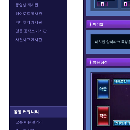
동영상 게시판
히어로즈 역사관
파티찾기 게시판
머리말
영웅 공작소 게시판
사건사고 게시판
패치된 알라라크 특성을
영웅 상성
공통 커뮤니티
오픈 이슈 갤러리