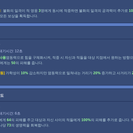
:
불화의 일격이 적 영웅
3
명에게 동시에 적중하면 불화의 일격의 공격력이 추가로
10
 모든 보상을 획득합니다.
0
대기시간: 12초
사용
염동력으로 힘을 구체화시켜, 적중 시 자신과 적들을 대상 지점에서 원하는 방향
적에게는
50
의 피해를 줍니다.
동]
가학성이
10%
감소하지만 염동력으로 밀쳐내는 거리가
20%
증가하고 사거리가
쇄도
5
대기시간: 6초
적에게
64
의 피해를 주고 대상과 자신 사이의 적들에게
100%
의 피해를 추가로 줍니다. 
하나당
73
의 생명력을 회복합니다.