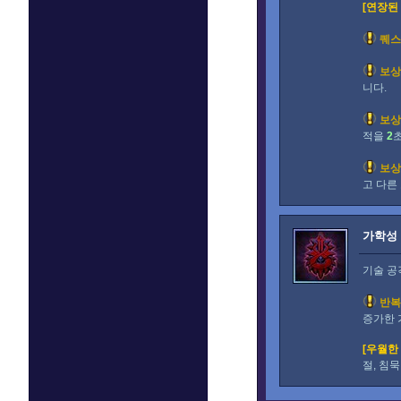
[연장된
퀘스
보상
니다.
보상
적을
2
보상
고 다른
가학성
기술 공
반복
증가한 
[우월한
절, 침