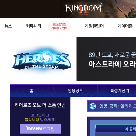
로스트아크
뉴스
커뮤니티
게임캘린더
게이머존
기대평 이벤트
히어로즈 오브 더 스톰 인벤
영웅 공략: 알라라
로그인하고
출석보상
받으세요!
로그인
이 공