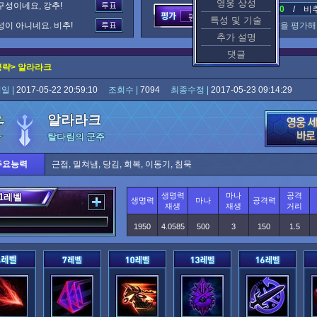
영웅 상성
구성이네요, 강추!
추천 : 0
/ 비추천
평가중
특성 및 기술
성이 아니네요. 비추!
이 공략을 평가해
추가 설명
댓글
공략> 알라라크
일 |
2017-05-22 20:59:10
조회수 |
7094
최종수정 |
2017-05-23 09:14:29
알라라크
탈다림의 군주
주요능력
근접, 밀쳐냄, 당김, 회복, 이동기, 침묵
생명력
마나
공격
1
레벨
생명력
마나
공격력
재생
재생
거리
1950
4.0585
500
3
150
1.5