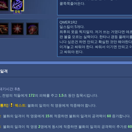
쿨쭉쭉줄어든다.
QWER1R2
딜스킬이 5개다.
최후의 웃음 찍지말자. 저거 쓰는 거였다면 애
판 볼줄 모르는 실력이다. 한타나 갱등 플레이를
니다 싶은건 하면 안되고 확실한 것만 해야한다
이겨놓고 싸워야 한다. 싸워서 이기면 안되고 
고 싸워야 된다.
 일격
5
대기시간: 8초
후, 전방의 적들에게
172
의 피해를 주고
1.5
초 동안 침묵시킵니다.
 통치]
퀘스트:
불화의 일격이 적 영웅에게 적중해야 합니다.
:
불화의 일격이 적 영웅에게
15
회 적중하면 불화의 일격의 공격력이
60
증가합니다.
:
불화의 일격이 적 영웅
2
명에게 동시에 적중하면 불화의 일격의 공격력이 추가로
60