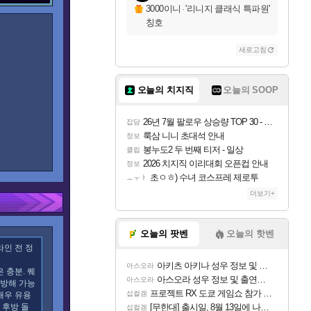
3000이니
·
'리니지 클래식 특파원'
칭호
새로고침
오늘의 치지직
오늘의 SOOP
26년 7월 팔로우 상승량 TOP 30 - 월간 치지직
잡담
룩삼 니니 초대석 안내
정보
봉누도2 두 번째 티저 - 일상
클립
2026 치지직 이리대회 오픈컵 안내
정보
초ㅇㅎ) 수녀 코스프레 제로투
ㅗㅜㅑ
더보기+
오늘의 팟벤
오늘의 핫벤
라인 전 정
아키츠 아키나 성우 정보 및 주요 필모
아스오라
 충분. 퀘
아스오라 성우 정보 및 출연작 모음
아스오라
 방해 가능
프로젝트 RX 도쿄 게임쇼 참가 결정
섭컬겜
매우 유용
 후방 돌
[무한대] 출시일, 8월 13일에 나오나
섭컬겜