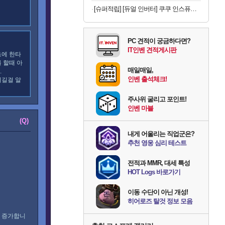
[슈퍼적립] [듀얼 인버터] 쿠쿠 인스퓨어 초슬림 창문형에어컨 CA-BWNLDE0630NW 에너지 효율 1등급
PC 견적이 궁금하다면?
IT인벤 견적게시판
초에 한타
 할때 아
매일매일,
.
인벤 출석체크!
이길걸 알
주사위 굴리고 포인트!
인벤 마블
(Q)
내게 어울리는 직업군은?
추천 영웅 심리 테스트
전적과 MMR, 대세 특성
HOT Logs 바로가기
이동 수단이 아닌 개성!
히어로즈 탈것 정보 모음
증가합니