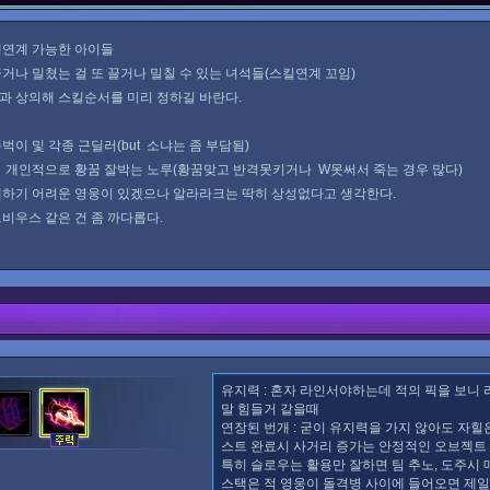
 갱연계 가능한 아이들
끌거나 밀쳤는 걸 또 끌거나 밀칠 수 있는 녀석들(스킬연계 꼬임)
해 스킬순서를 미리 정하길 바란다.
뚜벅이 및 각종 근딜러(but 소냐는 좀 부담됨)
: 개인적으로 황꿈 잘박는 노루(황꿈맞고 반격못키거나 W못써서 죽는 경우 많다)
영웅이 있겠으나 알라라크는 딱히 상성없다고 생각한다.
 건 좀 까다롭다.
유지력 : 혼자 라인서야하는데 적의 픽을 보니 
말 힘들거 같을때
연장된 번개 : 굳이 유지력을 가지 않아도 자힐은
스트 완료시 사거리 증가는 안정적인 오브젝트
특히 슬로우는 활용만 잘하면 팀 추노, 도주시 
스택은 적 영웅이 돌격병 사이에 들어오면 제일