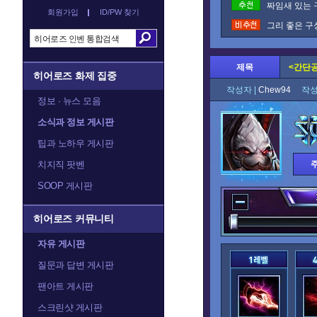
짜임새 있는 
회원가입
ID/PW 찾기
그리 좋은 구
제목
<간단
히어로즈 화제 집중
작성자 |
Chew94
작성
정보 · 뉴스 모음
소식과 정보 게시판
팁과 노하우 게시판
치지직 팟벤
SOOP 게시판
히어로즈 커뮤니티
자유 게시판
질문과 답변 게시판
팬아트 게시판
스크린샷 게시판