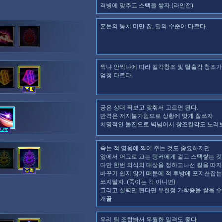
격병에 맞추고 스택을 쌓자.(라인전)
혼돈의 통치 미만 잡, 딜의 수준이 다르다.
찍냐 안찍냐에 따라 킬각창조 및 탈출각 창조가
엄청 다르다.
궁은 상대 픽보고 맞춰서 고르면 된다.
반격은 저지불가임으로 상황에 맞게 잘쓰자
치명적인 돌진으로 벽넘어서 창조킬각도 노려
죽는 적 영웅에 찍어 주는 것도 중요하지만
앞에서 어그로 끄는 탱커에게 걸고 스택쌓는 것
다만 한번 의식의 대상을 정하고나선 킬을 따지
바꾸기 쉽지 않기 때문에 적 후방에 포지션잡는
쓰지말자. (죽이는 각 아니면)
그리고 실력만 된다면 무한정 가학증을 쌓을 수
개꿀
우리 팀 조합봐서 우월한 일격도 좋다