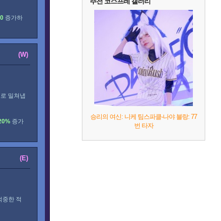
추천 코스프레 갤러리
0
증가하
(W)
으로 밀쳐냅
승리의 여신: 니케 팀스파클-나야 블랑: 77
20%
증가
번 타자
(E)
적중한 적