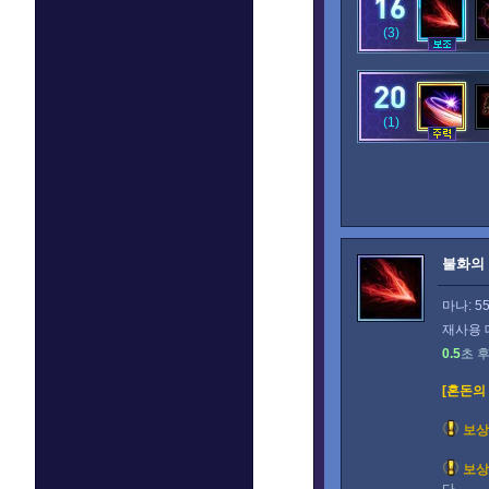
(3)
(1)
불화의
마나: 5
재사용 
0.5
초 
[혼돈의
보상
보상