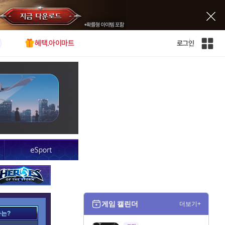
혜택.아이마트
로그인
인
벤
전
체
사
이
트
맵
게임 캘린더
더보기+
가는?