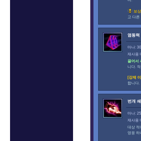
다.
보상
고 다른
염동력
마나: 3
재사용 
끌어서 
니다. 
[강제 이
합니다.
번개 
마나: 2
재사용 
대상 
영웅 