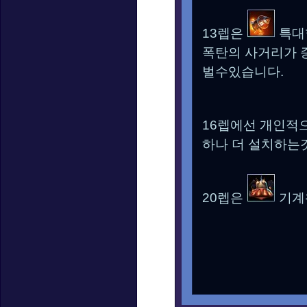
13렙은
특대
폭탄의 사거리가 
벌수있습니다.
16렙에선 개인적
하나 더 설치하는
20렙은
기계