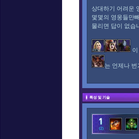
상대하기 어려운 
몇몇의 영웅들만빼
물리면 답이 없습
이
는 언제나 번
특성 및 기술
(2)