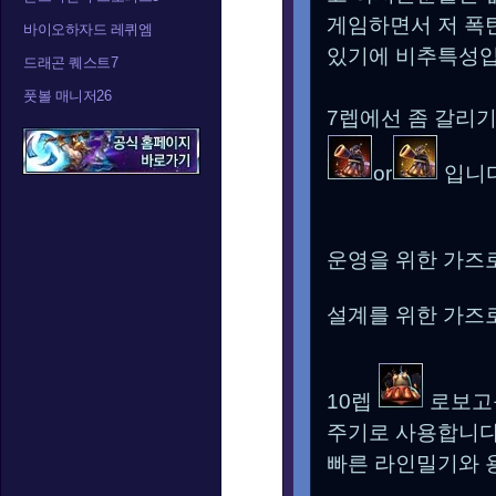
게임하면서 저 폭
바이오하자드 레퀴엠
있기에 비추특성입
드래곤 퀘스트7
풋볼 매니저26
7렙에선 좀 갈리
or
입니다
운영을 위한 가
설계를 위한 가
10렙
로보고
주기로 사용합니다
빠른 라인밀기와 