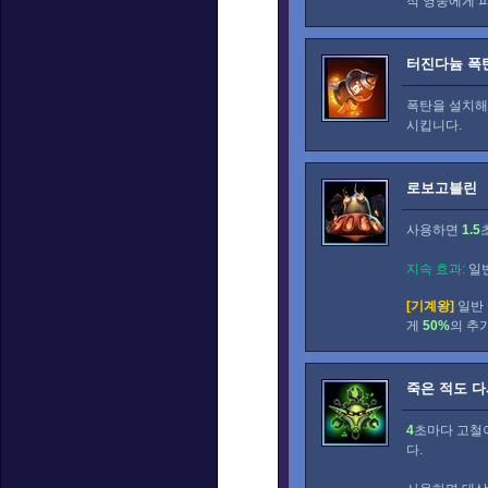
적 영웅에게 
터진다늄 폭
폭탄을 설치
시킵니다.
로보고블린
사용하면
1.5
지속 효과:
일
[기계왕]
일반
게
50%
의 추
죽은 적도 다
4
초마다 고철
다.