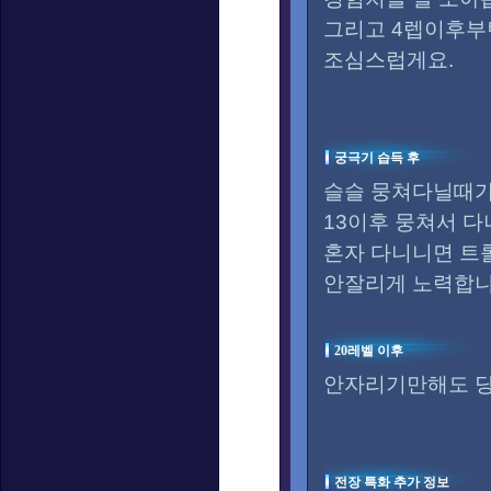
그리고 4렙이후부
조심스럽게요.
궁극기 습득 후
슬슬 뭉쳐다닐때가
13이후 뭉쳐서 
혼자 다니니면 트
안잘리게 노력합니
20레벨 이후
안자리기만해도 당
전장 특화 추가 정보