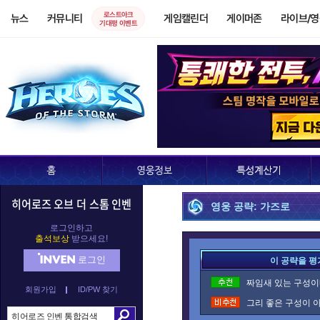
로스트아크
뉴스
커뮤니티
게임캘린더
게이머존
라이브/
기대평 이벤트
히어로즈 오브 더 스톰 인벤
영웅 공략: 가즈로
로그인하고
출석보상
받으세요!
로그인
이 공략을 평
짜임새 있는 구성이네
회원가입
ID/PW 찾기
그리 좋은 구성이 아