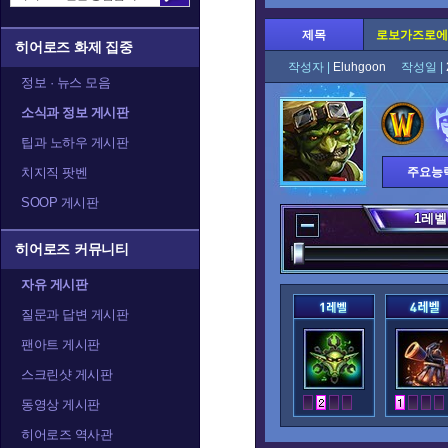
제목
로보가즈로에 
히어로즈 화제 집중
작성자 |
Eluhgoon
작성일 |
정보 · 뉴스 모음
소식과 정보 게시판
팁과 노하우 게시판
치지직 팟벤
주요능
SOOP 게시판
1
레벨
히어로즈 커뮤니티
자유 게시판
질문과 답변 게시판
팬아트 게시판
스크린샷 게시판
동영상 게시판
히어로즈 역사관