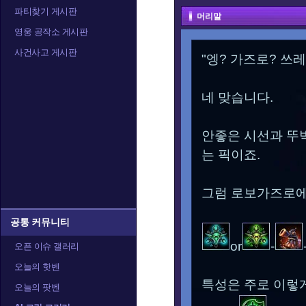
파티찾기 게시판
머리말
영웅 공작소 게시판
사건사고 게시판
"엥? 가즈로? 쓰
네 맞습니다.
안좋은 시선과 뚜
는 픽이죠.
그럼 로보가즈로에
공통 커뮤니티
or
-
오픈 이슈 갤러리
오늘의 핫벤
특성은 주로 이렇
오늘의 팟벤