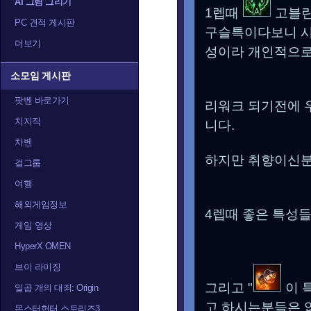
AI 그림 그리기
1렙때
고블린
PC 견적 게시판
구슬특이다보니 시간
더보기
성이라 개인적으로
소모임 게시판
팟벤 바로가기
리워크 되기전에
치지직
니다.
차벤
하지만 취향이신
걸그룹
여행
해외게임정보
4렙때 좋은 특성
게임 영상
HyperX OMEN
브이 라이징
그리고 "
이 
일곱 개의 대죄: Origin
고 하시는분들은 
몬스터헌터 스토리즈3