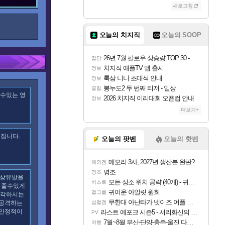
새로고침
오늘의 치지직
오늘의 SOOP
26년 7월 팔로우 상승량 TOP 30 - 월간 치지직
잡담
치지직 애플TV 앱 출시
정보
룩삼 니니 초대석 안내
정보
봉누도2 두 번째 티저 - 일상
클립
할수있는 영
2026 치지직 이리대회 오픈컵 안내
정보
더보기+
해집니다.
오늘의 팟벤
오늘의 핫벤
메모리 3사, 2027년 생산분 완판?
해외겜
명조
명조
부상유발을
모든 성소 위치 공략 (40개) - 귀환한 영혼 도전과제
비스트
 줄수있게
귀여운 아일릿 원희
걸그룹
생각하시는
무한대 아난타가 넷이즈 어플 달력에 일정 등록
 공격하는
섭컬겜
 안정적이
라스트 에포크 시즌5 - 서리화신의 분노 티저
PV
7월~8월 부산-단양-충주-울진 다녀왔어요~
여행