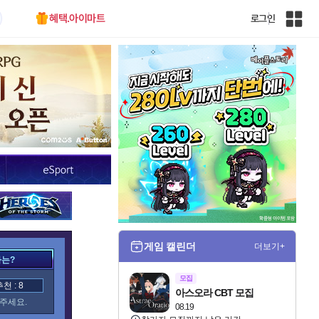
혜택.아이마트
로그인
인
벤
전
체
사
이
트
맵
게임 캘린더
더보기+
가는?
모집
 : 8
아스오라 CBT 모집
주세요.
08.19