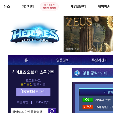
로스트아크
뉴스
커뮤니티
게임캘린더
게이머존
기대평 이벤트
히어로즈 오브 더 스톰 인벤
영웅 공략: 노바
로그인하고
출석보상
받으세요!
로그인
이 공
짜임새 있는 
회원가입
ID/PW 찾기
그리 좋은 구