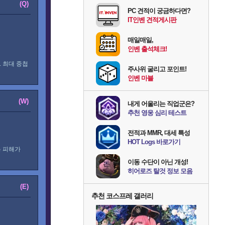
(Q)
PC 견적이 궁금하다면?
IT인벤 견적게시판
매일매일,
인벤 출석체크!
 최대 중첩
주사위 굴리고 포인트!
인벤 마블
(W)
내게 어울리는 직업군은?
추천 영웅 심리 테스트
전적과 MMR, 대세 특성
HOT Logs 바로가기
는 피해가
이동 수단이 아닌 개성!
히어로즈 탈것 정보 모음
(E)
추천 코스프레 갤러리