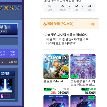
참가자 모집까지 남은 기간
10
22
32
33
Days
Hours
Min
Sec
게임 핫딜 (PC/스팀)
스토어+
마블 투혼 파이팅 소울즈 정식출시!
마블 히어로 총 출동&화려한 격투!
네이버 포인트 혜택까지!
인벤게임즈 8월 특별 할인!
드래곤소드: 어웨이크닝 입점!
문명 7 특별 할인!
귀무자: 검의 길 예약 판매 중!
비스트 오브 리인카네이션 정식 출시!
커세어 코브 출시 기념 할인!
더 렐릭 퍼스트 가디언 정식 출시
베데스다 40주년 기념 할인 중!
캡콤 프렌차이즈 할인 진행 중!
캡콤 일부 상품 상시 할인
스타워즈 은하계 레이서
로블록스 기프트 카드 공식 입점
공격
이동
인기 퍼블리셔 모음!
스팀으로 만나는 드래곤소드!
조선&고려 DLC 출시 예정
10% 할인과
게임프릭 신작 IP
해적'섬'을 발전시키자!
설화x하드코어 액션!
베데스다의 명작들을
몬헌, 바하 등 인기 IP를
몬헌 와일즈 & 드래곤즈 도그마2
인벤게임즈에서 10% 추가 적립
Robux를 가장 안전하고
속도
속도
최대 90% 할인가를 만나보세요!
네이버혜택과 함께 만나보세요!
50%할인&추가 적립까지!
이니&베니 혜택까지!
네이버 혜택가와 함께 예약하세요!
할인&네이버혜택으로 만나보세요!
네이버페이 혜택과 만나보세요!
40주년 프로모션으로 만나보세요!
할인가에 만나보세요!
일부 에디션 상시 할인!
혜택으로 예약 판매 중
편안하게 충전하세요
2
4.8398
팰월드 Palworld
그랑블루 판타지 리
링크 엔드리스 라그
나로크 업그레이드
5%
32,000
5,000
킷 Granblue Fantasy
25%
24,000원
36,800원
Relink Endless Ragn
arok Upgrade Kit DL
C