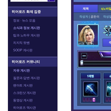
제목
q노바말
히어로즈 화제 집중
작성자 |
공든이
작성일
정보 · 뉴스 모음
소식과 정보 게시판
팁과 노하우 게시판
치지직 팟벤
SOOP 게시판
히어로즈 커뮤니티
자유 게시판
질문과 답변 게시판
팬아트 게시판
스크린샷 게시판
동영상 게시판
히어로즈 역사관