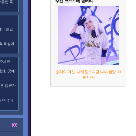
추천 코스프레 갤러리
수류탄 특
방이 필요
호막 특성이
주세요.
위험한 곳에
승리의 여신: 니케 팀스파클-나야 블랑: 77
번 타자
빠른 합류가
는 녀석이
(Q)