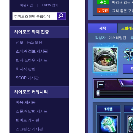
짜임새 있는 
회원가입
ID/PW 찾기
그리 좋은 구
제목
모랄레스
히어로즈 화제 집중
작성자 |
미스터멀린
정보 · 뉴스 모음
소식과 정보 게시판
팁과 노하우 게시판
치지직 팟벤
SOOP 게시판
히어로즈 커뮤니티
자유 게시판
질문과 답변 게시판
팬아트 게시판
스크린샷 게시판