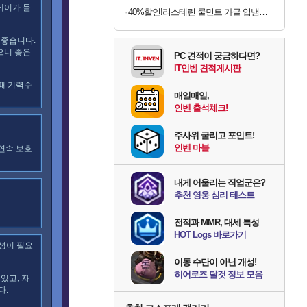
세이가 들
40%할인!리스테린 쿨민트 가글 입냄새제거 구강청결제 1L, 3개
 좋습니다.
으니 좋은
PC 견적이 궁금하다면?
IT인벤 견적게시판
 때 기력수
매일매일,
인벤 출석체크!
주사위 굴리고 포인트!
인벤 마블
 연속 보호
내게 어울리는 직업군은?
추천 영웅 심리 테스트
전적과 MMR, 대세 특성
HOT Logs 바로가기
특성이 필요
이동 수단이 아닌 개성!
히어로즈 탈것 정보 모음
있고, 자
다.