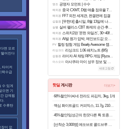
공명자 모먼트 | 수수
명조
중국 CXMT, D램 매출 점유율 7%…글로벌 4위로 부상
해외겜
FF7 외전 세계관, 완결편에 집결
해외겜
[무한대] 출시일, 8월 13일에 나오나
섭컬겜
실버 팰리스 CBT 화제의 순간·후기 모음
실팰
스위치2판 ‘몬헌 와일즈’, 30~40fps 목표 추정
해외겜
AI발 원가 압박, 메인보드값 오르나
해외겜
힐링 탐험 게임 Bearly Awesome 챕터 1 트레일러
PV
있다면 모르
리싱크드 1.06 패치노트 (8/5)
리싱크드
이 떨어진다
라이자 AI 채팅 RPG 게임 [RyzaChat: AI] 공개
섭컬겜
아사쿠라 마이 성우 정보 및 주요 필모
아스오라
, 타이커
새로고침
 기력수급
핫딜
게시판
더보기+
출 수 있게
않으면 기
약간 강제됩
68%할인!이씨네 전라도 파김치, 3kg, 1개
다.
로 수류탄
맥심 화이트골드 커피믹스, 11.7g, 210개입, 2개
45%할인!임성근의 한끗다른 특 토종순대국, 600g, 7팩
[선착순 3,000명] 에쏘브로 콜드브루 원액 1kg x 2개
보장이 없