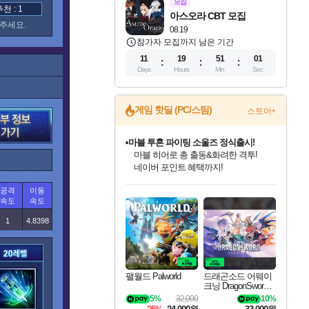
모집
 : 1
아스오라 CBT 모집
주세요.
08.19
참가자 모집까지 남은 기간
11
19
51
00
Days
Hours
Min
Sec
게임 핫딜 (PC/스팀)
스토어+
마블 투혼 파이팅 소울즈 정식출시!
마블 히어로 총 출동&화려한 격투!
네이버 포인트 혜택까지!
인벤게임즈 8월 특별 할인!
드래곤소드: 어웨이크닝 입점!
문명 7 특별 할인!
귀무자: 검의 길 예약 판매 중!
비스트 오브 리인카네이션 정식 출시!
커세어 코브 출시 기념 할인!
더 렐릭 퍼스트 가디언 정식 출시
베데스다 40주년 기념 할인 중!
캡콤 프렌차이즈 할인 진행 중!
캡콤 일부 상품 상시 할인
스타워즈 은하계 레이서
로블록스 기프트 카드 공식 입점
공격
이동
인기 퍼블리셔 모음!
스팀으로 만나는 드래곤소드!
조선&고려 DLC 출시 예정
10% 할인과
게임프릭 신작 IP
해적'섬'을 발전시키자!
설화x하드코어 액션!
베데스다의 명작들을
몬헌, 바하 등 인기 IP를
몬헌 와일즈 & 드래곤즈 도그마2
인벤게임즈에서 10% 추가 적립
Robux를 가장 안전하고
속도
속도
최대 90% 할인가를 만나보세요!
네이버혜택과 함께 만나보세요!
50%할인&추가 적립까지!
이니&베니 혜택까지!
네이버 혜택가와 함께 예약하세요!
할인&네이버혜택으로 만나보세요!
네이버페이 혜택과 만나보세요!
40주년 프로모션으로 만나보세요!
할인가에 만나보세요!
일부 에디션 상시 할인!
혜택으로 예약 판매 중
편안하게 충전하세요
1
4.8398
팰월드 Palworld
드래곤소드 어웨이
크닝 DragonSword A
wakening
5%
32,000
10%