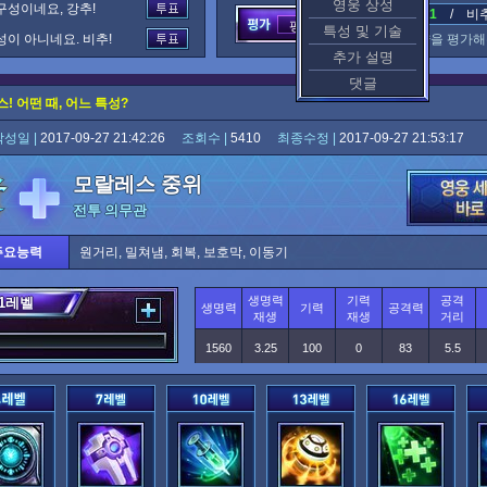
영웅 상성
구성이네요, 강추!
추천 : 1
/ 비추천
평가중
특성 및 기술
성이 아니네요. 비추!
이 공략을 평가해
추가 설명
댓글
! 어떤 때, 어느 특성?
작성일 |
2017-09-27 21:42:26
조회수 |
5410
최종수정 |
2017-09-27 21:53:17
모랄레스 중위
전투 의무관
주요능력
원거리, 밀쳐냄, 회복, 보호막, 이동기
생명력
기력
공격
1
레벨
생명력
기력
공격력
재생
재생
거리
1560
3.25
100
0
83
5.5