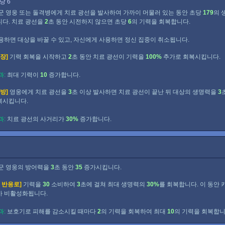
당 6
군 영웅 또는 돌격병에게 치료 광선을 발사하여 가까이 머물러 있는 동안 초당
179
의 
다. 치료 광선을
2
초 동안 시전하지 않으면 초당
6
의 기력을 회복합니다.
용하면 대상을 바꿀 수 있고, 자신에게 사용하면 정신 집중이 취소됩니다.
장]
기력 회복을 시작하고
2
초 동안 치료 광선이 기력을
100%
추가로 회복시킵니다.
과:
최대 기력이
10
증가합니다.
방]
영웅에게 치료 광선을
3
초 이상 발사하면 치료 광선이 끝난 뒤 대상의 생명력을
3
복시킵니다.
과:
치료 광선의 사거리가
30%
증가합니다.
군 영웅의 방어력을
3
초 동안
35
증가시킵니다.
 반응로]
기력을
30
소비하여
3
초에 걸쳐 최대 생명력의
30%
를 회복합니다. 이 동안
 비활성화됩니다.
과:
보호기로 피해를 감소시킬 때마다
2
의 기력을 회복하여 최대
10
의 기력을 회복합니