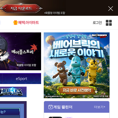
혜택.아이마트
로그인
인
벤
전
체
사
이
트
맵
게임 캘린더
더보기+
가는?