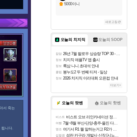
5000이니
새로고침
오늘의 치지직
오늘의 SOOP
26년 7월 팔로우 상승량 TOP 30 - 월간 치지직
잡담
치지직 애플TV 앱 출시
정보
룩삼 니니 초대석 안내
정보
봉누도2 두 번째 티저 - 일상
클립
2026 치지직 이리대회 오픈컵 안내
정보
더보기+
오늘의 팟벤
오늘의 핫벤
받아서 죽는
비스트 오브 리인카네이션 정보/공략글 모음
비스트
7월~8월 부산-단양-충주-울진 다녀왔어요~
여행
 됩니다.
여기서 R1 뭘 말하는거고 R2가 뭘말하는걸까요?
명조
섬란 카구라 개발사 신작 [시노비 넥서스] 연내 출시 예정
섭컬겜