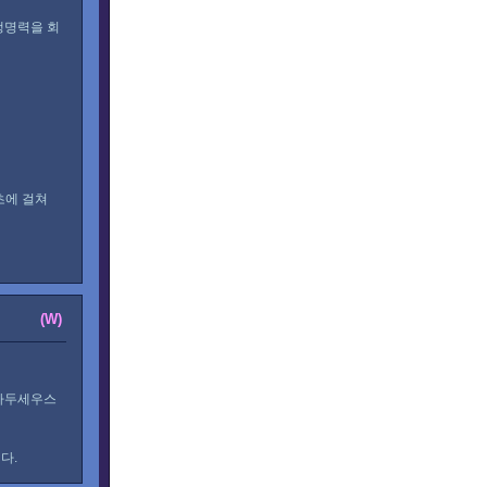
생명력을 회
초에 걸쳐
(W)
 카두세우스
다.