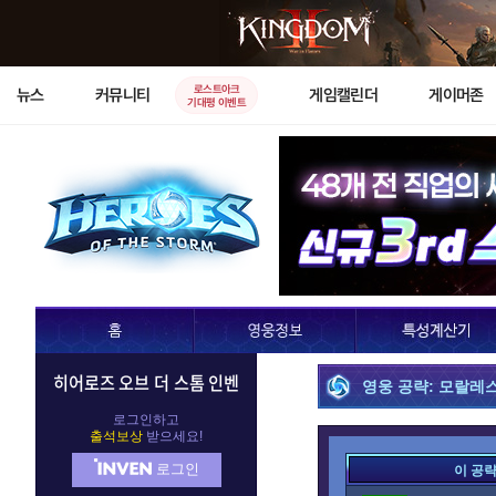
로스트아크
뉴스
커뮤니티
게임캘린더
게이머존
기대평 이벤트
히어로즈 오브 더 스톰 인벤
영웅 공략: 모랄레
로그인하고
출석보상
받으세요!
로그인
이 공