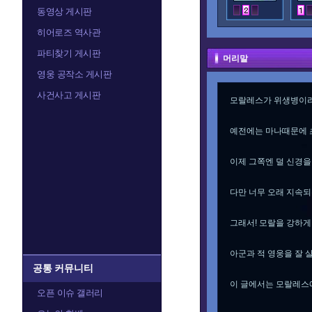
동영상 게시판
히어로즈 역사관
파티찾기 게시판
머리말
영웅 공작소 게시판
사건사고 게시판
모랄레스가 위생병이라
예전에는 마나때문에 
이제 그쪽엔 덜 신경을
다만 너무 오래 지속되
그래서! 모랄을 강하게
아군과 적 영웅을 잘 살
공통 커뮤니티
이 글에서는 모랄레스에
오픈 이슈 갤러리