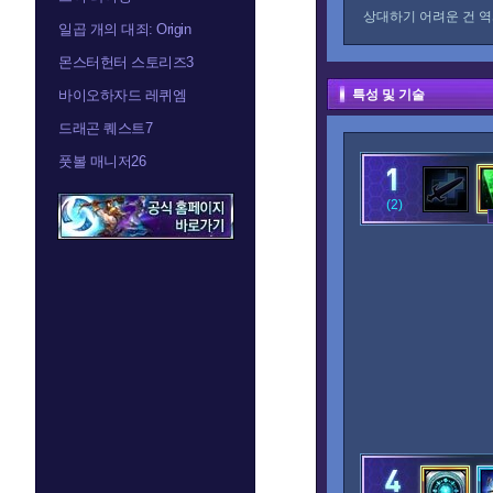
상대하기 어려운 건 역
일곱 개의 대죄: Origin
몬스터헌터 스토리즈3
바이오하자드 레퀴엠
특성 및 기술
드래곤 퀘스트7
풋볼 매니저26
(2)