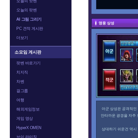
오늘의 핫벤
오늘의 팟벤
AI 그림 그리기
영웅 상성
PC 견적 게시판
더보기
소모임 게시판
팟벤 바로가기
치지직
차벤
걸그룹
여행
아군 상성은 공격적인 
해외게임정보
안타까운 광경을 자주 
게임 영상
HyperX OMEN
상대하기 쉬운건 역시 
브이 라이징