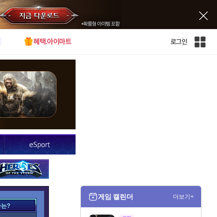
혜택.아이마트
로그인
인
벤
전
체
사
이
트
맵
게임 캘린더
더보기+
가는?