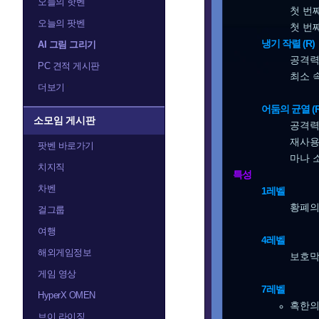
오늘의 핫벤
첫 번
오늘의 팟벤
첫 번
냉기 작렬 (R)
AI 그림 그리기
공격력
PC 견적 게시판
최소 
더보기
어둠의 균열 (R
소모임 게시판
공격력
재사용
팟벤 바로가기
마나 
치지직
특성
차벤
1레벨
황폐의 
걸그룹
여행
4레벨
해외게임정보
보호막 
게임 영상
7레벨
HyperX OMEN
혹한의
브이 라이징