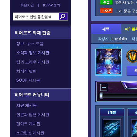
짜임새 있는 
회원가입
ID/PW 찾기
그리 좋은 구
제목
어? 켈
히어로즈 화제 집중
작성자 |
Lovefaith
작성
정보 · 뉴스 모음
소식과 정보 게시판
팁과 노하우 게시판
치지직 팟벤
SOOP 게시판
히어로즈 커뮤니티
자유 게시판
질문과 답변 게시판
팬아트 게시판
스크린샷 게시판