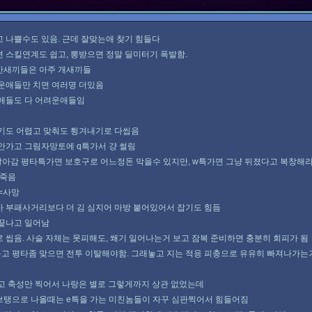
 나쁠수도 있음. 근데 잘맞는애 찾기 힘들다
 스킬연계도 쉽고, 뽕받으면 정말 딜미터기 폭발함.
간새끼들은 아주 개새끼들
운애들만 치면 여러명 더있음
 애들도 다 어려운애들임
기도 어렵고 맞춰도 튕겨내기로 다씹음
안가고 그림자망토에 q특가서 걍 썰림
날아감 평타특가면 보호구로 어느정돈 막을수 있지만, w특가면 그냥 뒤졌다고 복창해
 죽음
q=사망
 부패사거리보다 더 김 심지어 마방 붙어있어서 잡기도 힘듬
 끝나고 일어남
 씹음. 사슬 자체는 못피해도, 쐐기 일어나는거 보고 잠복 준비하면 충분히 회피가 됨
고 평타좀 맞으면 전투 이탈해야함. 그래놓고 지는 적응 피충으로 유유히 빠져나가는
고 축성만 찍어서 나랑은 별로 그렇게까지 상관 없었는데
브탱으로 나올때는 e특을 가는 미친놈들이 자꾸 심판찍어서 힘들어짐