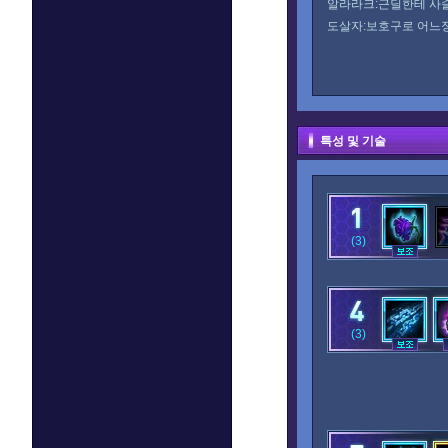
알라라크:근딜한테 사슬
도살자:보호구로 어느정
특성 및 기술
(3)
(3)