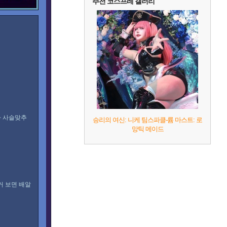
추천 코스프레 갤러리
라 사슬맞추
승리의 여신: 니케 팀스파클-륨 마스트: 로
망틱 메이드
거 보면 배알