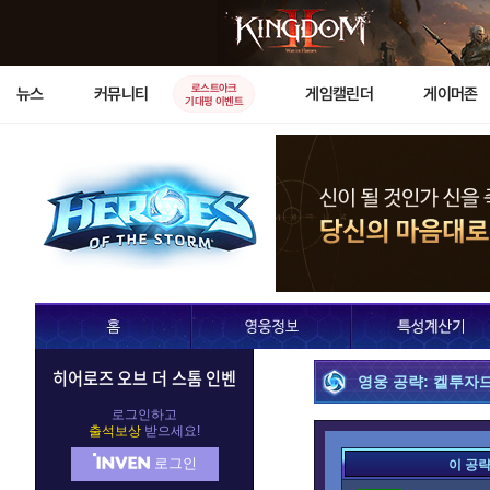
로스트아크
뉴스
커뮤니티
게임캘린더
게이머존
기대평 이벤트
히어로즈 오브 더 스톰 인벤
영웅 공략: 켈투자
로그인하고
출석보상
받으세요!
로그인
이 공