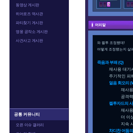
동영상 게시판
히어로즈 역사관
파티찾기 게시판
머리말
영웅 공작소 게시판
사건사고 게시판
와 켈투 조정됐데!
어떻게 조정됐는지 살
죽음과 부패 (Q)
재사용 대기
주기적인 피해
얼음 회오리 (
재사용
공격력
켈투자드의 사슬
재사용
공통 커뮤니티
더 이
지속 
오픈 이슈 갤러리
차디찬 어둠의 