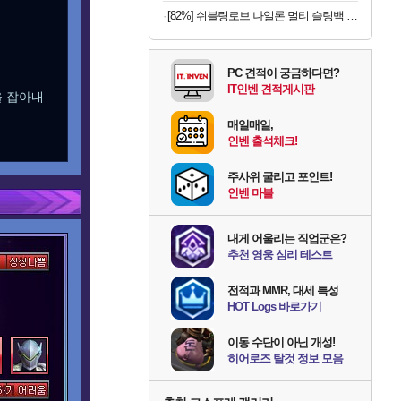
[82%] 쉬블링로브 나일론 멀티 슬링백 BLZ0206, 블랙, FREE
PC 견적이 궁금하다면?
IT인벤 견적게시판
을 잡아내
매일매일,
인벤 출석체크!
주사위 굴리고 포인트!
인벤 마블
내게 어울리는 직업군은?
추천 영웅 심리 테스트
전적과 MMR, 대세 특성
HOT Logs 바로가기
이동 수단이 아닌 개성!
히어로즈 탈것 정보 모음