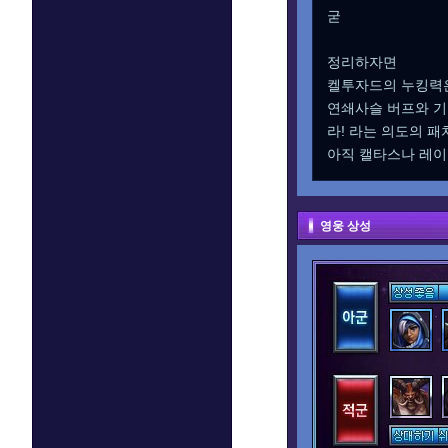
굳
정리하자면
켈투자드의 누킹력은
연쇄사슬 버프와 기
라! 라는 의도의 
아직 캘타스나 레이
영웅 상성