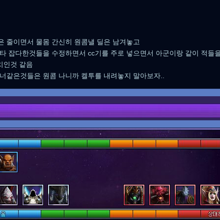
 줄이면서 물몸 간신히 원콤낼 딜은 남겨놓고
타 잡다한것들을 수정하면서 cc기를 주로 넣으면서 아군이랑 같이 적들
패치인것 같음
너같은것들은 원콤 나니까 켈투를 내려놓지 말아보자..