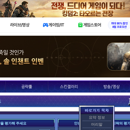
X
최대 90% 할인
라이브/영상
게이밍/IT
게임스토어
8월 프로모션
드
요약 정보
략을 평가해 주세요
인벤 여러분이 평가한 이 공략의 평
머리말