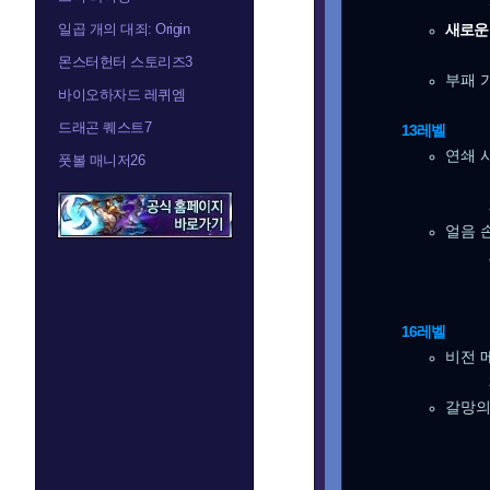
일곱 개의 대죄: Origin
새로운 
몬스터헌터 스토리즈3
부패 가
바이오하자드 레퀴엠
드래곤 퀘스트7
13레벨
연쇄 사
풋볼 매니저26
얼음 손
16레벨
비전 메
갈망의 