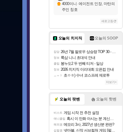
4000이니
·
에이전트 인장, 마탄의
주인 칭호
새로고침
오늘의 치지직
오늘의 SOOP
26년 7월 팔로우 상승량 TOP 30 - 월간 치지직
잡담
룩삼 니니 초대석 안내
정보
봉누도2 두 번째 티저 - 일상
클립
2026 치지직 이리대회 오픈컵 안내
정보
초ㅇㅎ) 수녀 코스프레 제로투
ㅗㅜㅑ
더보기+
오늘의 팟벤
오늘의 핫벤
게임 시작 전 추천 설정
비스트
혹시 이 만화 아시는 분 계신가요
애니클립
메모리 3사, 2027년 생산분 완판?
해외겜
넷마블, 신작 서브컬쳐 게임 [펄 인 블루] 티저 사이트 오픈
섭컬겜