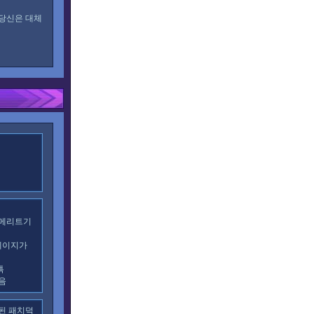
 당신은 대체
 메리트기
메이지가
특
음
된 패치덕