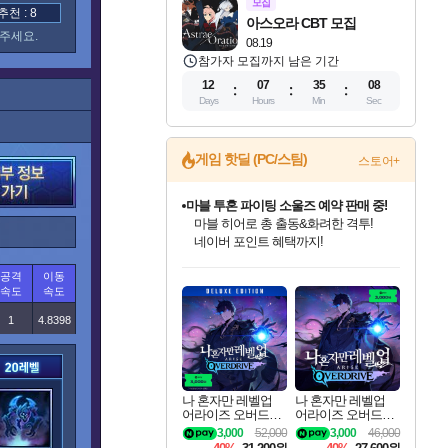
모집
천 : 8
아스오라 CBT 모집
주세요.
08.19
참가자 모집까지 남은 기간
12
07
35
07
Days
Hours
Min
Sec
게임 핫딜 (PC/스팀)
스토어+
마블 투혼 파이팅 소울즈 예약 판매 중!
마블 히어로 총 출동&화려한 격투!
네이버 포인트 혜택까지!
인벤게임즈 8월 특별 할인!
드래곤소드: 어웨이크닝 입점!
문명 7 특별 할인!
귀무자: 검의 길 예약 판매 중!
비스트 오브 리인카네이션 정식 출시!
커세어 코브 출시 기념 할인!
더 렐릭 퍼스트 가디언 정식 출시
베데스다 40주년 기념 할인 중!
캡콤 프렌차이즈 할인 진행 중!
캡콤 일부 상품 상시 할인
스타워즈 은하계 레이서
로블록스 기프트 카드 공식 입점
공격
이동
인기 퍼블리셔 모음!
스팀으로 만나는 드래곤소드!
조선&고려 DLC 출시 예정
10% 할인과
게임프릭 신작 IP
해적'섬'을 발전시키자!
설화x하드코어 액션!
베데스다의 명작들을
몬헌, 바하 등 인기 IP를
몬헌 와일즈 & 드래곤즈 도그마2
인벤게임즈에서 10% 추가 적립
Robux를 가장 안전하고
속도
속도
최대 90% 할인가를 만나보세요!
네이버혜택과 함께 만나보세요!
50%할인&추가 적립까지!
이니&베니 혜택까지!
네이버 혜택가와 함께 예약하세요!
할인&네이버혜택으로 만나보세요!
네이버페이 혜택과 만나보세요!
40주년 프로모션으로 만나보세요!
할인가에 만나보세요!
일부 에디션 상시 할인!
혜택으로 예약 판매 중
편안하게 충전하세요
1
4.8398
나 혼자만 레벨업
나 혼자만 레벨업
어라이즈 오버드라
어라이즈 오버드라
이브 디럭스 에디션
이브 Solo Leveling A
3,000
52,000
3,000
46,000
Solo Leveling Arise
rise