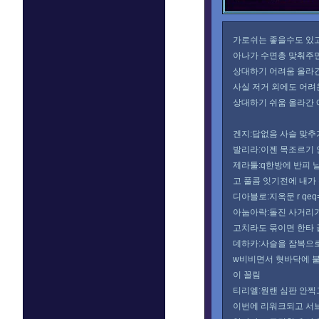
가로쉬는 좋을수도 있고
아나가 수면총 맞춰주면
상대하기 어려움 올라
사실 저거 외에도 어려
상대하기 쉬움 올라간
겐지:답없음 사슬 맞추
발리라:이젠 목조르기 
제라툴:q한방에 반피 
고 풀콤 잇기전에 내가
디아블로:지옥문 r qe
아눕아락:돌진 사거리가
고치라도 묶이면 한타
데하카:사슬을 잠복으로
w비비면서 혓바닥에 붙
이 꼴림
티리엘:원랜 심판 안찍
이번에 리워크되고 서