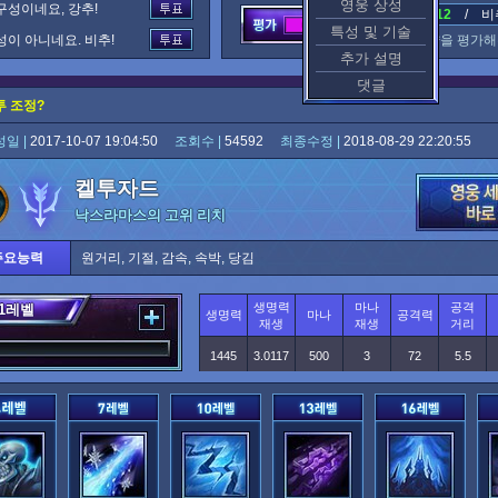
영웅 상성
구성이네요, 강추!
추천 : 12
/ 비추
특성 및 기술
성이 아니네요. 비추!
이 공략을 평가해
추가 설명
댓글
투 조정?
일 |
2017-10-07 19:04:50
조회수 |
54592
최종수정 |
2018-08-29 22:20:55
켈투자드
낙스라마스의 고위 리치
주요능력
원거리, 기절, 감속, 속박, 당김
생명력
마나
공격
1
레벨
생명력
마나
공격력
재생
재생
거리
1445
3.0117
500
3
72
5.5