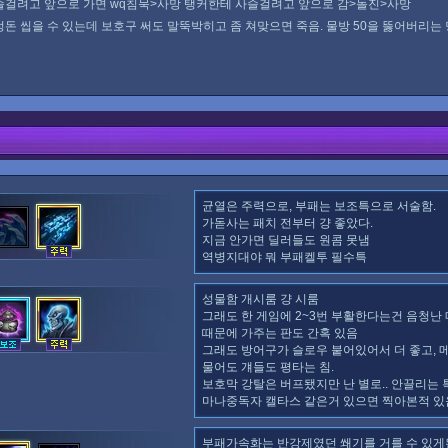
걸려고 앞으로 가면 wq침묵>사망 탱커한테 사슬걸려고 앞으로 감>돌진>사망
돈 씹을 수 있는데 보호구 써도 말뚝박히고 좀 쳐맞으면 죽음. 물방 50을 뚫어버리는
균열은 주력으로, 부패는 보조특으로 서술함.
가돋사는 패치 전부터 걍 좋았다.
지금 안가면 딜러들도 원콤 못냄
역병지대야 뭐 부패켈투 필수특
성물함 개시룸 걍 시룸
그래도 한 게임에 2~3번 부활한다는건 음청난
때문에 가주는 판도 간혹 있음
그래도 방어구가 슬로우 붙어있어서 더 좋고, 
물어도 걔들도 평타는 침.
보호막 강탈은 버프됐지만 난 별로.. 안끌리는 
마나중독자 캘타스 같은거 있으면 찍아본적 있
부패가속화는 반강제였던 쐐기를 거를 수 있게