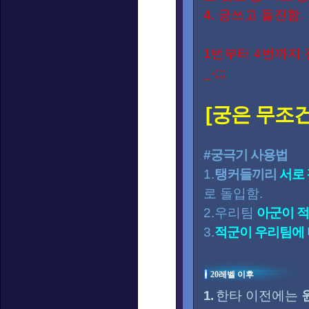
4. 궁쓰고 돌진함.
1번부터 4번까지
_-;;;
[궁은 무조건
#궁극기 사용법
1.
탱커들끼리
서로
로 돌입함.
2.우리팀
아군이 
3.
적군이 우리팀에
20레벨 이후
1.
한타 이전에는