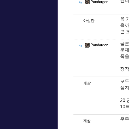
팬더
Pandargon
음 
아실란
을까
콘 
물론
Pandargon
문제
폭을
정작
모두
개살
심지
20
10
운무
개살