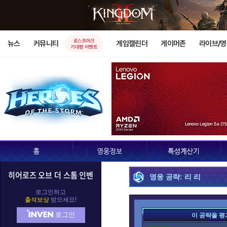
로스트아크
뉴스
커뮤니티
게임캘린더
게이머존
라이브/
기대평 이벤트
히어로즈 오브 더 스톰 인벤
영웅 공략: 리 리
로그인하고
출석보상
받으세요!
로그인
이 공략을 평