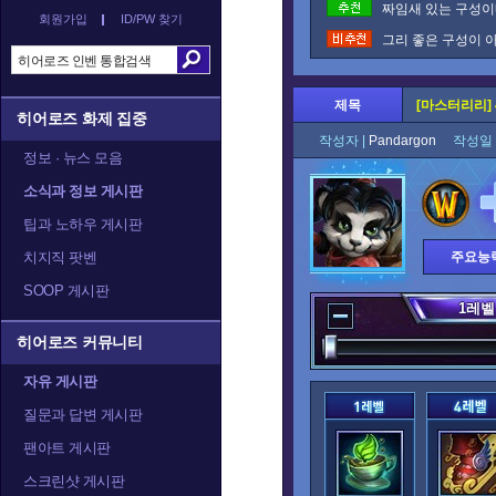
짜임새 있는 구성이네
회원가입
ID/PW 찾기
그리 좋은 구성이 아
제목
[마스터리리] 
히어로즈 화제 집중
작성자 |
Pandargon
작성일 
정보 · 뉴스 모음
소식과 정보 게시판
팁과 노하우 게시판
치지직 팟벤
주요능
SOOP 게시판
1
레벨
히어로즈 커뮤니티
자유 게시판
질문과 답변 게시판
팬아트 게시판
스크린샷 게시판