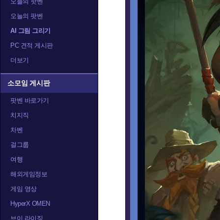
오늘의 핫벤
오늘의 팟벤
AI 그림 그리기
PC 견적 게시판
더보기
소모임 게시판
팟벤 바로가기
치지직
차벤
걸그룹
여행
해외게임정보
게임 영상
HyperX OMEN
브이 라이징