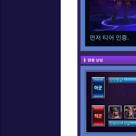
먼저 티어 인증.
영웅 상성