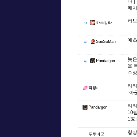
다.]
패치
허브
하스칼라
애초
SanSoMan
늦은
Pandargon
을 
수정
리리
떡빵s
-아
리리
Pandargon
10
13
항상
두루미군