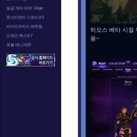
일곱 개의 대죄: Origin
몬스터헌터 스토리즈3
바이오하자드 레퀴엠
히오스 베타 시절 
드래곤 퀘스트7
용~
풋볼 매니저26