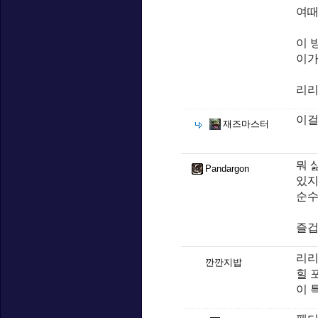
여때
이 
이
리리
이걸
재즈마스터
뭐 
Pandargon
있지
순수
즐겁
리리
깐깐지밥
힐 
이 