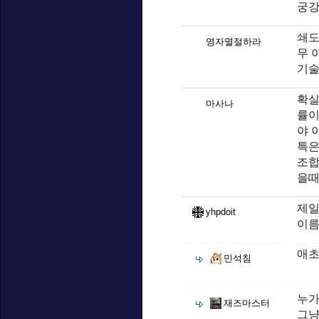
궁강
쇄도
영자멸절하라
무 
기술
확실
마사나
률이
야 
특은
조합
을때
제일
yhpdoit
이름
애초
민석침
누가
재즈마스터
그냥