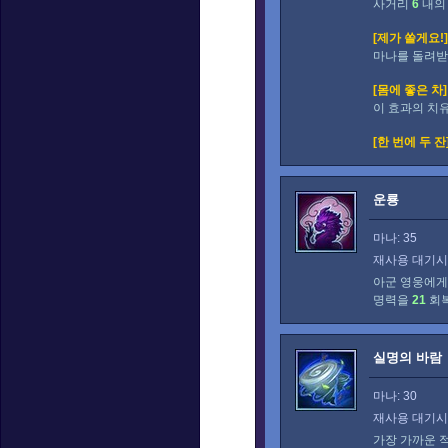
사거리
6
내의
[제가 쏠게요!]
마나를 돌려받
[몸에 좋은 차]
이 효과의 치
[한 번에 두 잔
운룡
마나: 35
재사용 대기시간
아군 영웅에게
명력을
21
회
실명의 바람
마나: 30
재사용 대기시간
가장 가까운 