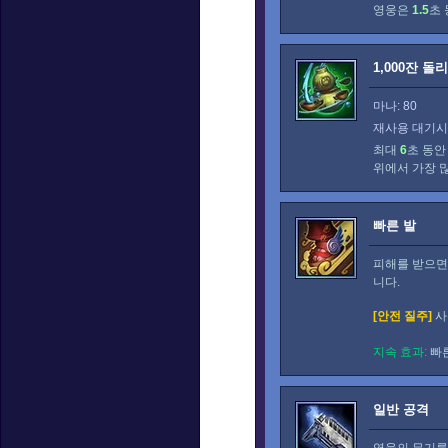
영웅은
1.5
초
1,000잔 돌
마나: 80
재사용 대기시간
최대
6
초 동안
위에서 가장 
빠른 발
피해를 받으면
니다.
[안전 질주]
사
지속 효과:
빠른
일반 공격