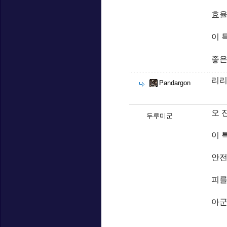
효율
이 
좋은
리리
Pandargon
오 
두루미군
이 
안전
피를
아군