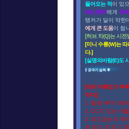
들어오는 적
이 있
W는 탱커
에게
계
탱커가 딜이 약한
에게 큰 도움
이 됩
[허브 차(Q)는 시
[미니 수룡(W)는
다.]
[실명의바람(E)도 
궁극기 습득 후
[리리 이해도가 부
이다.]
1. 팀원 HP가 5
2. CC기 있는 
3. 되도않는 E 
로 맞고 궁 키고 