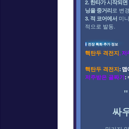
2. 한타가 시작되면
닝을 중거리
로 변경
3. 적 코어에서
미니
적으로 발동.
전장 특화 추가 정보
핵탄두 격전지
, 
핵탄두 격전지
: 
저주받은 골짜기
:
"
싸우