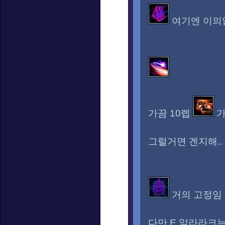
여기엔 이의
가끔 10렙
가
그럴거면 겐지해..
거의 고정임
다만 E 알라라크