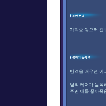
초반 운영
가학증 쌓으러 친
궁극기 습득 후
반격을 배우면 이
팀의 케어가 듬직
주면 애들 좋아죽