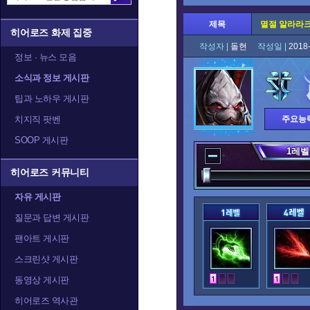
제목
멸절 알라라
히어로즈 화제 집중
작성자 |
돌현
작성일 |
2018
정보 · 뉴스 모음
소식과 정보 게시판
팁과 노하우 게시판
치지직 팟벤
주요능
SOOP 게시판
1
레벨
히어로즈 커뮤니티
자유 게시판
질문과 답변 게시판
팬아트 게시판
스크린샷 게시판
동영상 게시판
히어로즈 역사관