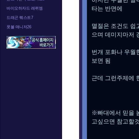
타는 반면에
바이오하자드 레퀴엠
드래곤 퀘스트7
멸절은 조건도 쉽
풋볼 매니저26
으며 데미지마저 
번개 포화나 우월
보면 됨
근데 그런주제에 
※빠대에서 믿을 
고싶으면 참고할