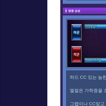
영웅 상성
하드 CC 있는 놈
멸절은 가학증을 
그랩이나 CC맞고