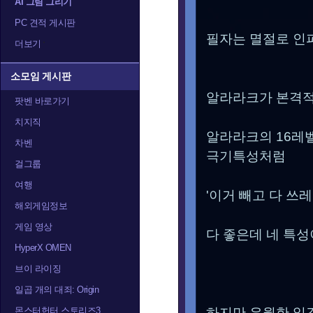
AI 그림 그리기
PC 견적 게시판
필자는 멸절로 인
더보기
소모임 게시판
알라라크가 본격적
팟벤 바로가기
치지직
알라라크의 16레
차벤
극기특성처럼
걸그룹
여행
'이거 빼고 다 쓰
해외게임정보
게임 영상
다 좋은데 네 특성
HyperX OMEN
브이 라이징
일곱 개의 대죄: Origin
몬스터헌터 스토리즈3
하지만 우월한 일