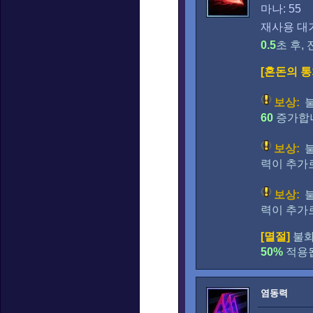
마나: 55
재사용 대기
0.5
초 후,
[혼돈의 통
보상:
불
60
증가합
보상:
불
력이 추가
보상:
불
력이 추가
[멸절]
불화
50%
적용됩
염동력