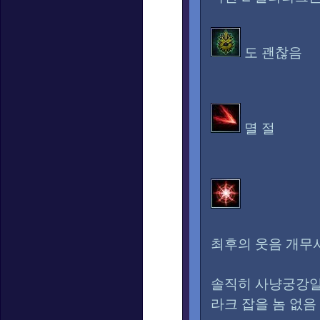
도 괜찮음
멸 절
최후의 웃음 개무
솔직히 사냥궁강일리
라크 잡을 놈 없음