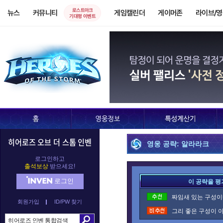
로스트아크
뉴스
커뮤니티
게임캘린더
게이머존
라이브/
기대평 이벤트
히어로즈 오브 더 스톰 인벤
영웅 공략: 알라라크
로그인하고
출석보상
받으세요!
로그인
이 공략을 평
짜임새 있는 구성이네
회원가입
ID/PW 찾기
그리 좋은 구성이 아