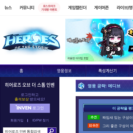
로스트아크
뉴스
커뮤니티
게임캘린더
게이머존
라이브/
기대평 이벤트
히어로즈 오브 더 스톰 인벤
영웅 공략: 메디브
로그인하고
출석보상
받으세요!
로그인
이 공략을 평
짜임새 있는 구성이네
회원가입
ID/PW 찾기
그리 좋은 구성이 아