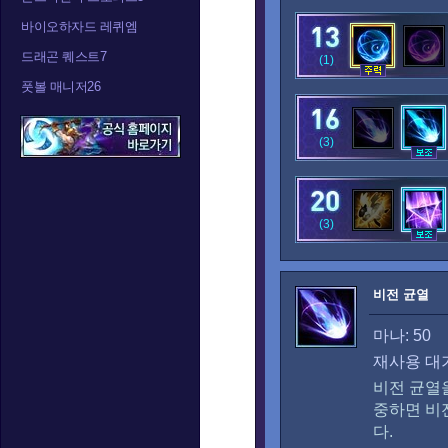
바이오하자드 레퀴엠
드래곤 퀘스트7
(1)
풋볼 매니저26
(3)
(3)
비전 균열
마나: 50
재사용 대기
비전 균열
중하면 비
다.