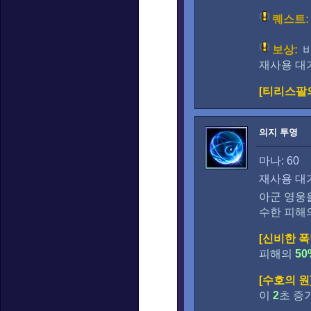
퀘스트:
보상:
비
재사용 대
[티리스팔
의지 투영
마나: 60
재사용 대기
아군 영웅
수한 피해
[신비한 폭
피해의
50
[수호의 원
이
2
초 증