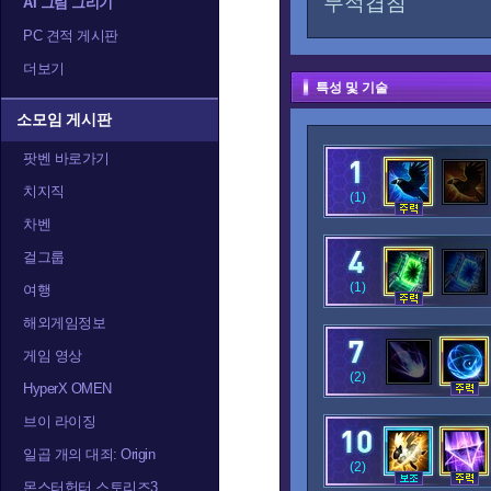
무적겹침
AI 그림 그리기
PC 견적 게시판
더보기
특성 및 기술
소모임 게시판
팟벤 바로가기
치지직
(1)
차벤
걸그룹
(1)
여행
해외게임정보
게임 영상
(2)
HyperX OMEN
브이 라이징
일곱 개의 대죄: Origin
(2)
몬스터헌터 스토리즈3