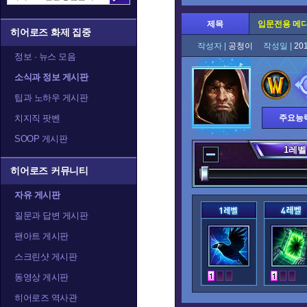
제목
입문전용 메
히어로즈 화제 집중
작성자 |
공청이
작성일 |
20
정보 · 뉴스 모음
소식과 정보 게시판
팁과 노하우 게시판
치지직 팟벤
주요능
SOOP 게시판
1
레벨
히어로즈 커뮤니티
자유 게시판
질문과 답변 게시판
팬아트 게시판
스크린샷 게시판
동영상 게시판
히어로즈 역사관