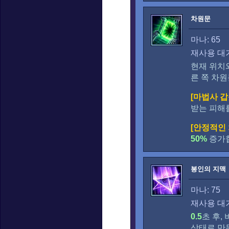
차원문
마나: 65
재사용 대기
현재 위치
른 쪽 차
[마법사 갑
받는 피해
[안정적인
50%
증가
봉인의 지맥
마나: 75
재사용 대기
0.5
초 후,
상태로 만