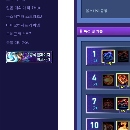
일곱 개의 대죄: Origin
볼스카야 공장
몬스터헌터 스토리즈3
바이오하자드 레퀴엠
특성 및 기술
드래곤 퀘스트7
풋볼 매니저26
(1)
(2)
(2)