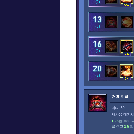
(2)
(3)
(2)
(2)
거미 지뢰
마나: 50
재사용 대기시간
1.25
초 후에 
를 주고
1.5
초