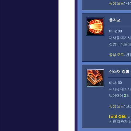
공성 모드:
시
충격포
마나: 80
재사용 대기시간
전방의 적들
공성 모드:
반
신소재 강철
마나: 60
재사용 대기시간
방어력이
2
초
공성 모드:
신소
[공성 전술]
공
서만 효과가 