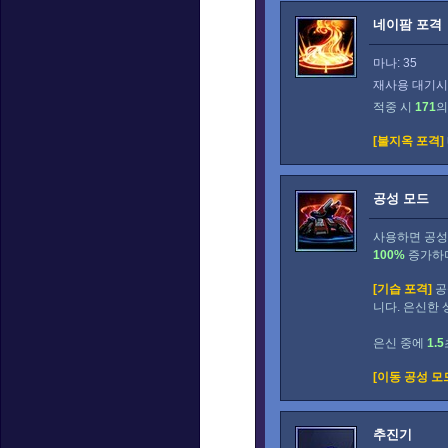
네이팜 포격
마나: 35
재사용 대기시간
적중 시
171
의
[불지옥 포격]
공성 모드
사용하면 공성
100%
증가하
[기습 포격]
공
니다. 은신한
은신 중에
1.5
[이동 공성 모
추진기