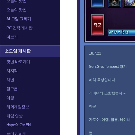
오늘의 핫벤
오늘의 팟벤
AI 그림 그리기
PC 견적 게시판
더보기
소모임 게시판
18.7.22
팟벤 바로가기
Gen.G vs Tempest 경기
치지직
차벤
리치 특성입니다
걸그룹
레이너와 조합했습니다
여행
아군
해외게임정보
게임 영상
가로쉬, 이렐, 말퓨, 레이너
HyperX OMEN
맵
브이 라이징