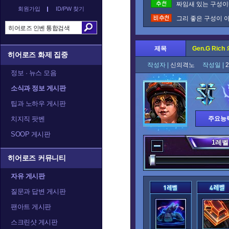
짜임새 있는 구성이네
회원가입
ID/PW 찾기
그리 좋은 구성이 아
제목
Gen.G Ric
히어로즈 화제 집중
작성자 |
신의격노
작성일 |
2
정보 · 뉴스 모음
소식과 정보 게시판
팁과 노하우 게시판
치지직 팟벤
주요능
SOOP 게시판
1
레벨
히어로즈 커뮤니티
자유 게시판
질문과 답변 게시판
팬아트 게시판
스크린샷 게시판