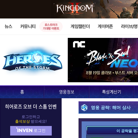
로스트아크
뉴스
커뮤니티
게임캘린더
게이머존
라이브/
기대평 이벤트
히어로즈 오브 더 스톰 인벤
영웅 공략: 해머 상사
로그인하고
출석보상
받으세요!
로그인
이 공략을 평