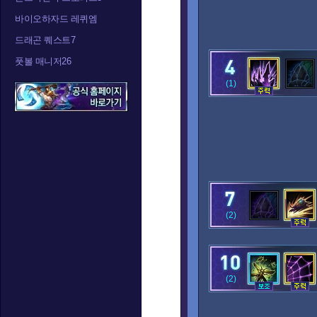
바이오하자드 레퀴엠
드래곤 퀘스트7
풋볼 매니저26
(1)
(2)
(2)