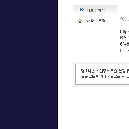
나도 한마디
아눕
소서러수프림
htt
B%
6%
EC
인벤 공식 미디어 파트너 및 제휴 파트너