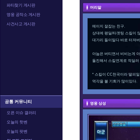
파티찾기 게시판
머리말
영웅 공작소 게시판
사건사고 게시판
메이지 잘잡는 친구.
상대에 평딜/타겟팅 스킬이 
대가리 들이밀다 바로 터져버
아눕은 버티면서 비비는게 
돌진해서 스킬연계로 적딜러 
* 스킬이 CC천국이라 딸피일
역각을 볼 기회가 많이있다.
공통 커뮤니티
영웅 상성
오픈 이슈 갤러리
오늘의 핫벤
오늘의 팟벤