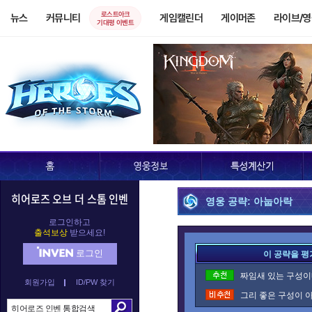
로스트아크
뉴스
커뮤니티
게임캘린더
게이머존
라이브/
기대평 이벤트
히어로즈 오브 더 스톰 인벤
영웅 공략: 아눕아락
로그인하고
출석보상
받으세요!
로그인
이 공략을 평
짜임새 있는 구성이네
회원가입
ID/PW 찾기
그리 좋은 구성이 아