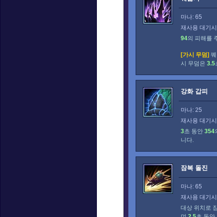
마나: 65
재사용 대기시간
94
의 피해를 
[가시 무덤]
꿰
시 무덤은
3.5
강화 갑피
마나: 25
재사용 대기시간
3
초 동안
354
니다.
잠복 돌진
마나: 65
재사용 대기시간
대상 위치로 잠
며
2.5
초 동안