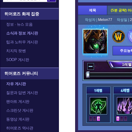
제목
(5분 공략) 
히어로즈 화제 집중
작성자 |
Melon77
작성일 |
2
정보 · 뉴스 모음
소식과 정보 게시판
팁과 노하우 게시판
치지직 팟벤
주요능
SOOP 게시판
1
레벨
히어로즈 커뮤니티
자유 게시판
질문과 답변 게시판
팬아트 게시판
스크린샷 게시판
동영상 게시판
히어로즈 역사관