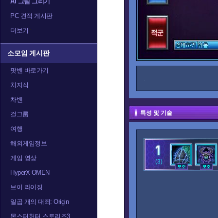
AI 그림 그리기
PC 견적 게시판
더보기
소모임 게시판
팟벤 바로가기
.
치지직
차벤
특성 및 기술
걸그룹
여행
해외게임정보
게임 영상
(3)
HyperX OMEN
브이 라이징
일곱 개의 대죄: Origin
몬스터헌터 스토리즈3