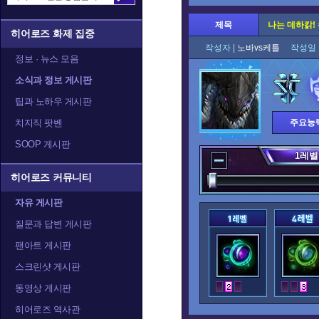
제목
나는 데하칽! 
히어로즈 화제 집중
작성자 |
노바vs케틀
작성일 
정보 · 뉴스 모음
소식과 정보 게시판
팁과 노하우 게시판
치지직 팟벤
주요능
SOOP 게시판
1
레벨
히어로즈 커뮤니티
자유 게시판
질문과 답변 게시판
팬아트 게시판
스크린샷 게시판
동영상 게시판
히어로즈 역사관