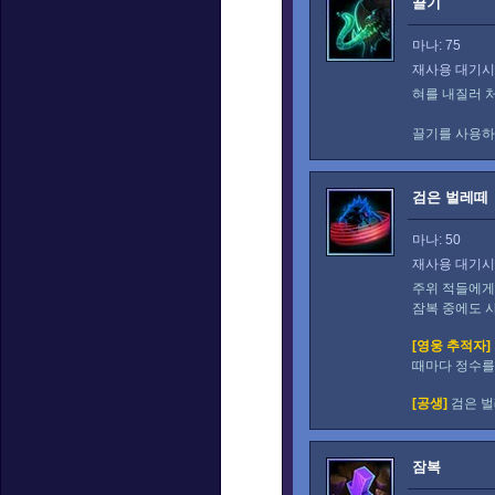
끌기
마나: 75
재사용 대기시간
혀를 내질러 
끌기를 사용하
검은 벌레떼
마나: 50
재사용 대기시간
주위 적들에
잠복 중에도 
[영웅 추적자]
때마다 정수
[공생]
검은 벌
잠복