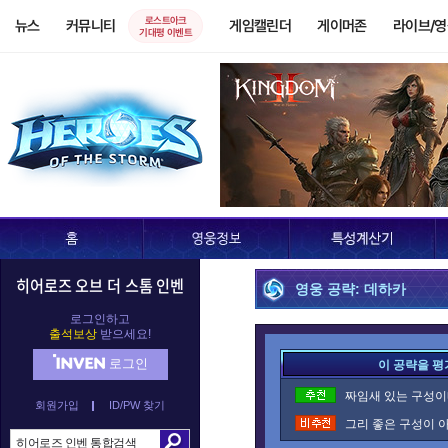
로스트아크
뉴스
커뮤니티
게임캘린더
게이머존
라이브/
기대평 이벤트
히어로즈 오브 더 스톰 인벤
영웅 공략: 데하카
로그인하고
출석보상
받으세요!
로그인
이 공략을 평
짜임새 있는 구성이네
회원가입
ID/PW 찾기
그리 좋은 구성이 아