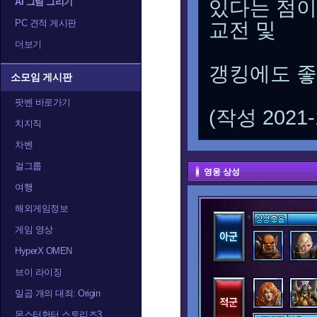
AI 그림 그리기
있다는 점이
PC 견적 게시판
교전 및
더보기
갱킹에도 좋
소모임 게시판
팟벤 바로가기
(작성 2021-
치지직
차벤
걸그룹
영웅 상성
여행
해외게임정보
게임 영상
HyperX OMEN
브이 라이징
일곱 개의 대죄: Origin
몬스터헌터 스토리즈3