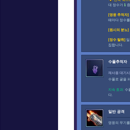
대 정수가
1
증
[영웅 추적자]
때마다 정수
[원시의 분노]
[정수 탈취]
일
집합니다.
수풀추적자
재사용 대기시간
수풀로 굴을 
지속 효과:
수
다.
일반 공격
영웅의 무기를