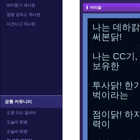
파티찾기 게시판
머리말
영웅 공작소 게시판
사건사고 게시판
나는 데하칽
써본닭!
나는 CC기
보유한
투사닭! 한
벅이라는
공통 커뮤니티
점이닭! 하
오픈 이슈 갤러리
력이
오늘의 핫벤
오늘의 팟벤