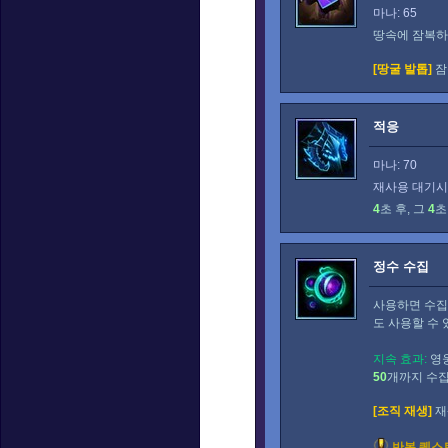
마나: 65
땅속에 잠복
[땅굴 발톱]
잠
적응
마나: 70
재사용 대기시간
4
초 후, 그
4
초
정수 수집
사용하면 수집
도 사용할 수 
지속 효과:
영웅
50
개까지 수집
[조직 재생]
재
반복 퀘스