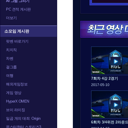
AI 그림 그리기
PC 견적 게시판
더보기
소모임 게시판
팟벤 바로가기
치지직
차벤
걸그룹
여행
7회차 4강 2경기
해외게임정보
2017-05-10
게임 영상
HyperX OMEN
브이 라이징
일곱 개의 대죄: Origin
6회차 3/4위전 2라운
몬스터헌터 스토리즈3