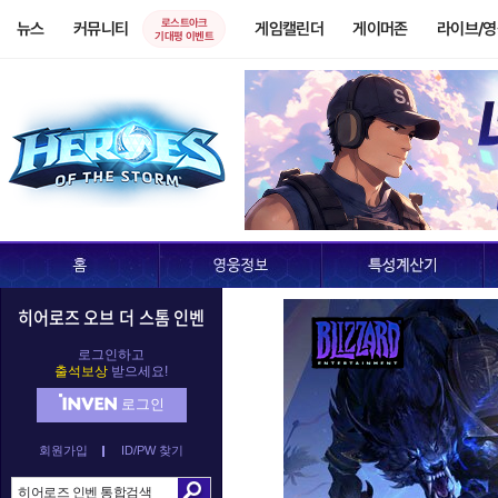
로스트아크
뉴스
커뮤니티
게임캘린더
게이머존
라이브/
기대평 이벤트
히어로즈 오브 더 스톰 인벤
로그인하고
출석보상
받으세요!
로그인
회원가입
ID/PW 찾기