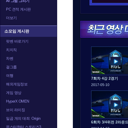
AI 그림 그리기
PC 견적 게시판
더보기
소모임 게시판
팟벤 바로가기
치지직
차벤
걸그룹
여행
7회차 4강 2경기
해외게임정보
2017-05-10
게임 영상
HyperX OMEN
브이 라이징
일곱 개의 대죄: Origin
6회차 3/4위전 2라운
몬스터헌터 스토리즈3