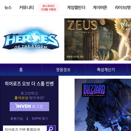
로스트아크
뉴스
커뮤니티
게임캘린더
게이머존
라이브/
기대평 이벤트
히어로즈 오브 더 스톰 인벤
로그인하고
출석보상
받으세요!
로그인
회원가입
ID/PW 찾기