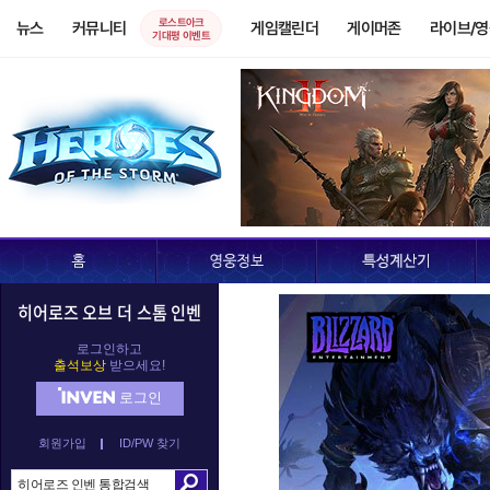
로스트아크
뉴스
커뮤니티
게임캘린더
게이머존
라이브/
기대평 이벤트
히어로즈 오브 더 스톰 인벤
로그인하고
출석보상
받으세요!
로그인
회원가입
ID/PW 찾기