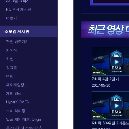
AI 그림 그리기
PC 견적 게시판
더보기
소모임 게시판
팟벤 바로가기
치지직
차벤
걸그룹
여행
7회차 4강 2경기
해외게임정보
2017-05-10
게임 영상
HyperX OMEN
브이 라이징
일곱 개의 대죄: Origin
6회차 3/4위전 2라운
몬스터헌터 스토리즈3