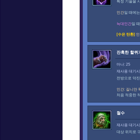
특정 기술을 
인간
일 때에는
늑대인간
일 
[수은 탄환]
인
잔혹한 할퀴
마나: 25
재사용 대기시간
전방으로 약진
인간: 길니안 
처음 적중한 적
철수
재사용 대기시간
대상 위치로 