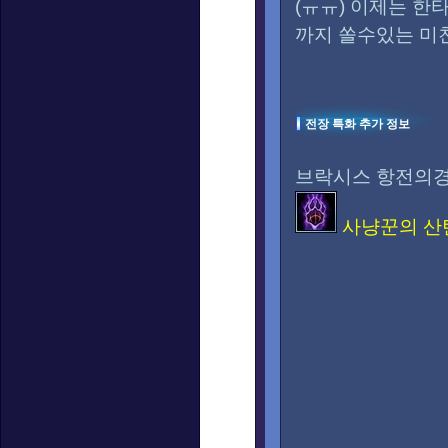
(ㅠㅠ) 이제는 한
까지 쏠수있는 미
전장 특화 추가 정보
브락시스 항전의
사냥꾼의 산