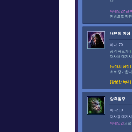
다.
늑대인간: 잔
전방으로 약진
내면의 야성
마나: 70
공격 속도가
3
재사용 대기
[늑대의 심장]
초로 증가합니
[광분한 늑대]
암흑질주
마나: 10
재사용 대기시간
늑대인간
으로