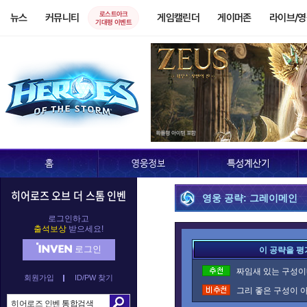
로스트아크
뉴스
커뮤니티
게임캘린더
게이머존
라이브/
기대평 이벤트
히어로즈 오브 더 스톰 인벤
영웅 공략: 그레이메인
로그인하고
출석보상
받으세요!
로그인
이 공략을 평
짜임새 있는 구성이네
회원가입
ID/PW 찾기
그리 좋은 구성이 아