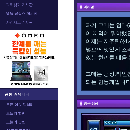
파티찾기 게시판
머리말
영웅 공작소 게시판
사건사고 게시판
과거 그메는 엄마
이 떠먹여 줘야했
이제는 저주탄(선
넣으면 맛있게 조리
있는 한끼를 때울
그메는 공성,라인
되는 만능캐입니다
공통 커뮤니티
영웅 상성
오픈 이슈 갤러리
오늘의 핫벤
오늘의 팟벤