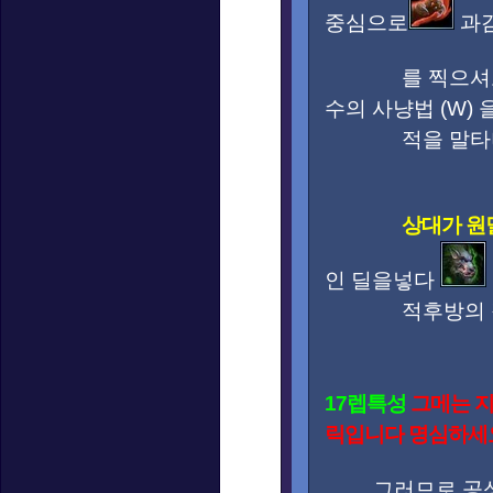
중심으로
과감
를 찍으셔도 
수의 사냥법 (W)
적을 말타며 때
상대가 원
인 딜을넣다
적후방의 적을
17렙특성
그메는 지
릭입니다 명심하세요
그러므로 공