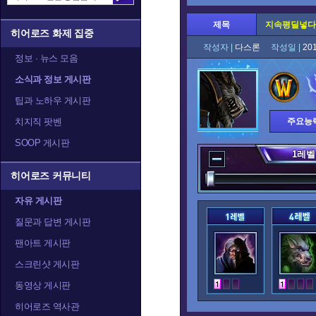
제목
지속평딜넣다
히어로즈 화제 집중
작성자 |
다스론
작성일 |
20
정보 · 뉴스 모음
소식과 정보 게시판
팁과 노하우 게시판
치지직 팟벤
주요능
SOOP 게시판
1
레벨
히어로즈 커뮤니티
자유 게시판
질문과 답변 게시판
팬아트 게시판
스크린샷 게시판
동영상 게시판
히어로즈 역사관