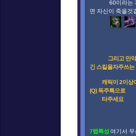
60이라는 제법
면 자신이 죽을것
그리고 만약
긴 스킬을자주쓰는
캐릭이 2이상이
(Q) 독주특으로
타주세요
7렙특성
여기서 무