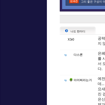
그리 좋은 구성이 아
나도 한마디
공략
X3r0
지 
은폐
다스론
를 
서 
다.
예전
아어쩌라는거
데...
요새
진 
은신
제가