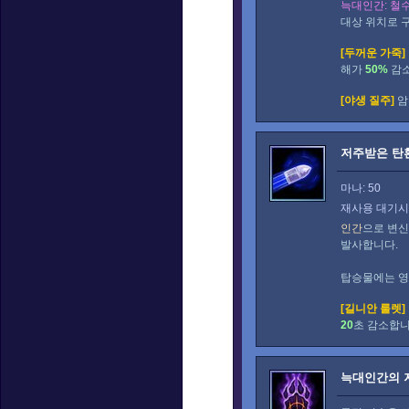
늑대인간: 철
대상 위치로 
[두꺼운 가죽]
해가
50%
감소
[야생 질주]
암
저주받은 탄
마나: 50
재사용 대기시간
인간
으로 변신
발사합니다.
탑승물에는 영
[길니안 룰렛]
20
초 감소합니
늑대인간의 