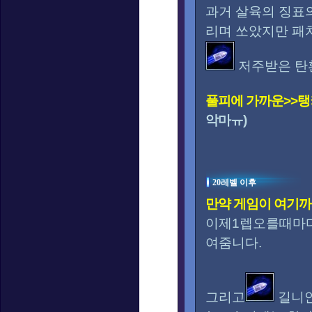
과거 살육의 징표
리며 쏘았지만 패
저주받은 탄환
풀피에 가까운>>
악마ㅠ)
20레벨 이후
만약 게임이 여기까
이제1렙오를때마다
여줌니다.
그리고
길니안