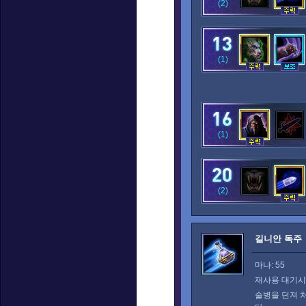
(2)
(1)
(1)
(2)
길니안 독주
마나: 55
재사용 대기시간
술병을 던져 