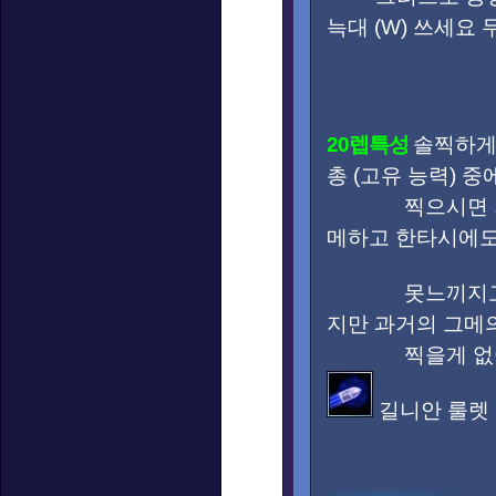
늑대 (W) 쓰세요
20렙특성
솔찍하게
총 (고유 능력) 
찍으시면 되지만
메하고 한타시에도
못느끼지고 라
지만 과거의 그메
찍을게 없어서 
길니안 룰렛 