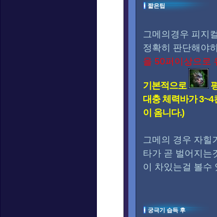
짧은팁
그메의경우 피지컬
정확히 판단해야하
을 50퍼이상으로
기본적으로
대충 체력바가 3~
이 옴니다.)
그메의 경우 자힐
타가 곧 벌어지는
이 차있는걸 볼수 
궁극기 습득 후