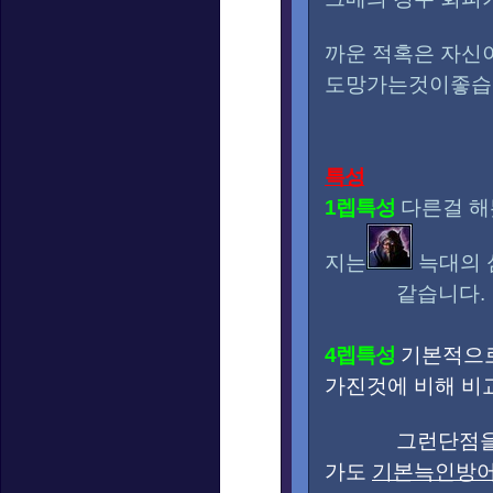
까운 적혹은 자신
도망가는것이좋습
특성
1렙특성
다른걸 해
지는
늑대의 
같습니다.
4렙특성
기본적으
가진것에 비해 비
그런단점을 
가도
기본늑인방어력