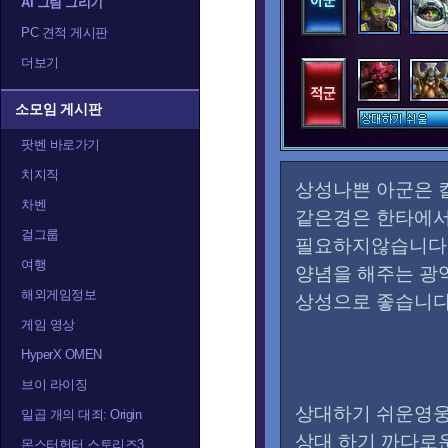
AI 그림 그리기
PC 견적 게시판
더보기
소모임 게시판
팟벤 바로가기
치지직
상성나쁜 아군은 
차벤
같은경은 한타에서
걸그룹
필요하지않습니다
여행
양념을 해주는 광
해외게임정보
상성으로 좋습니다
게임 영상
HyperX OMEN
브이 라이징
상대하기 쉬운영웅
일곱 개의 대죄: Origin
상대 하기 까다로
몬스터헌터 스토리즈3