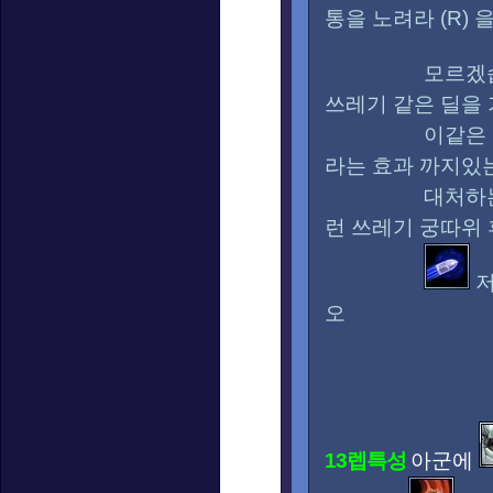
통을 노려라 (R)
모르겠습니
쓰레기 같은 딜을
이같은 딜은 쿨타
라는 효과 까지있
대처하는 공략이
런 쓰레기 궁따위
저
오
13렙특성
아군에