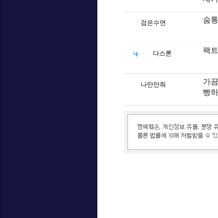
숨통
검은수면
팩트
다스론
가끔
나만안줘
빵하
인벤 공식 미디어 파트너 및 제휴 파트너