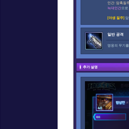
인간: 암흑질
늑대인간
으로
[야생 질주]
암
일반 공격
영웅의 무기를
추가 설명