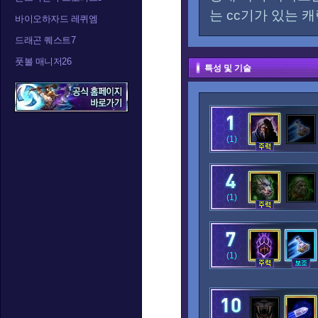
는 cc기가 있는 
바이오하자드 레퀴엠
드래곤 퀘스트7
풋볼 매니저26
특성 및 기술
(1)
(1)
(1)