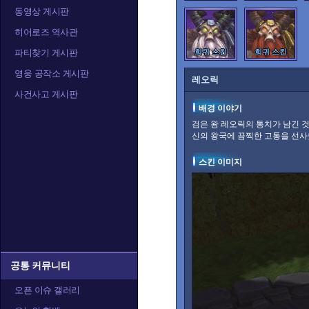
동영상 게시판
알렉스트라자
오르피아
요
히어로즈 역사관
파티찾기 게시판
희귀 스킨
희귀 스킨
영웅 공작소 게시판
레오릭
정예타우렌
정크랫
제
사건사고 게시판
배경 이야기
검은 왕 레오릭의 통치가 남긴 
신의 왕국에 끔찍한 고통을 선사
카라짐
카시아
캘
스킨 이미지
트레이서
티란데
티
공통 커뮤니티
오픈 이슈 갤러리