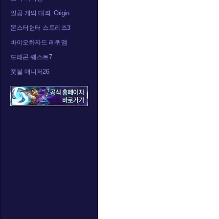
일곱 개의 대죄: Origin
몬스터헌터 스토리즈3
바이오하자드 레퀴엠
드래곤 퀘스트7
풋볼 매니저26