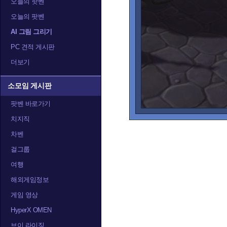
오늘의 핫벤
오늘의 팟벤
AI 그림 그리기
PC 견적 게시판
더보기
소모임 게시판
팟벤 바로가기
치지직
차벤
걸그룹
여행
해외게임정보
게임 영상
HyperX OMEN
브이 라이징