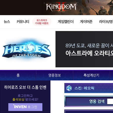
로스트아크
뉴스
커뮤니티
게임캘린더
게이머존
라이브/
기대평 이벤트
히어로즈 오브 더 스톰 인벤
스킨: 레오릭
D.Va
가로쉬
가
로그인하고
출석보상
받으세요!
로그인