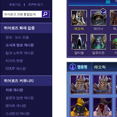
All
회원가입
ID/PW 찾기
누더기
데스윙
데
히어로즈 화제 집중
레오릭
레이너
렉
정보 · 뉴스 모음
소식과 정보 게시판
팁과 노하우 게시판
말티엘
말퓨리온
치지직 팟벤
레오릭
SOOP 게시판
발라
발리라
블
히어로즈 커뮤니티
자유 게시판
기본 스킨
기본 스킨
질문과 답변 게시판
아나
아눕아락
아르
팬아트 게시판
스크린샷 게시판
전설 스킨
전설 스킨