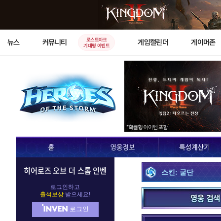
로스트아크
뉴스
커뮤니티
게임캘린더
게이머존
기대평 이벤트
히어로즈 오브 더 스톰 인벤
스킨: 굴단
로그인하고
출석보상
받으세요!
로그인