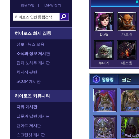
A
회원가입
ID/PW 찾기
히어로즈 화제 집중
D.Va
가로쉬
정보 · 뉴스 모음
소식과 정보 게시판
팁과 노하우 게시판
누더기
데스윙
치지직 팟벤
굴단
SOOP 게시판
레오릭
레이너
히어로즈 커뮤니티
자유 게시판
기본 스킨
기본 스킨
질문과 답변 게시판
말티엘
말퓨리온
팬아트 게시판
스크린샷 게시판
특급 스킨
특급 스킨