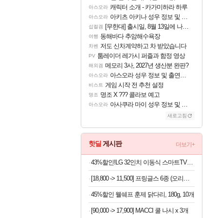
캐릭터 소개 - 카가미하라 하루
아스오라
아키츠 아키나 성우 정보 및 주요 필모
아스오라
[무한대] 출시일, 8월 13일에 나오나
섭컬겜
동해바다 추암해수욕장
여행
저도 신차계약하고 차 받았습니다
차벤
툼레이더 레가시 퍼즐과 함정 영상
PV
메모리 3사, 2027년 생산분 완판?
해외겜
아스오라 성우 정보 및 출연작 모음
아스오라
게임 시작 전 추천 설정
비스트
명조 X ??? 콜라보 예고
명조
아사쿠라 마이 성우 정보 및 주요 필모
아스오라
새로고침
핫딜
게시판
더보기+
43%할인!LG 32인치 이동식 스마트TV모니터 스탠드 세트 삼탠바이미 스탠바이미
[18,800 -> 11,500] 프링글스 6종 (오리지날+사워크림어니언+치즈)
45%할인 웰쉐프 훈제 닭다리, 180g, 10개
[90,000 -> 17,900] MACCI 쿨 나시 x 3개