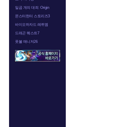
일곱 개의 대죄: Origin
몬스터헌터 스토리즈3
바이오하자드 레퀴엠
드래곤 퀘스트7
풋볼 매니저26