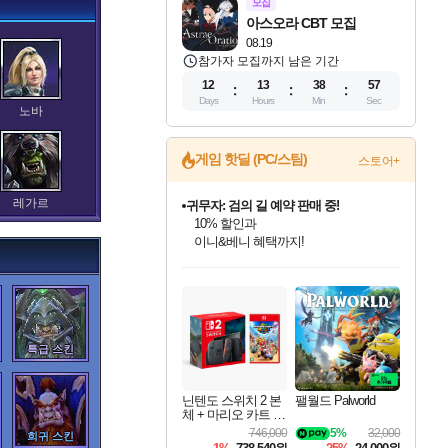
모집
아스오라 CBT 모집
08.19
참가자 모집까지 남은 기간
12
13
38
56
Days
Hours
Min
Sec
노바
게임 핫딜 (PC/스팀)
스토어+
레가르
귀무자: 검의 길 예약 판매 중!
10% 할인과
이니&베니 혜택까지!
인벤게임즈 8월 특별 할인!
드래곤소드: 어웨이크닝 입점!
문명 7 특별 할인!
비스트 오브 리인카네이션 정식 출시!
커세어 코브 출시 기념 할인!
더 렐릭 퍼스트 가디언 정식 출시
베데스다 40주년 기념 할인 중!
마블 투혼 파이팅 소울즈 예약 판매 중!
캡콤 프렌차이즈 할인 진행 중!
캡콤 일부 상품 상시 할인
스타워즈 은하계 레이서
로블록스 기프트 카드 공식 입점
인기 퍼블리셔 모음!
스팀으로 만나는 드래곤소드!
조선&고려 DLC 출시 예정
게임프릭 신작 IP
해적'섬'을 발전시키자!
설화x하드코어 액션!
베데스다의 명작들을
마블 히어로 총 출동&화려한 격투!
몬헌, 바하 등 인기 IP를
몬헌 와일즈 & 드래곤즈 도그마2
인벤게임즈에서 10% 추가 적립
Robux를 가장 안전하고
말가니스
최대 90% 할인가를 만나보세요!
네이버혜택과 함께 만나보세요!
50%할인&추가 적립까지!
네이버 혜택가와 함께 예약하세요!
할인&네이버혜택으로 만나보세요!
네이버페이 혜택과 만나보세요!
40주년 프로모션으로 만나보세요!
네이버 포인트 혜택까지!
할인가에 만나보세요!
일부 에디션 상시 할인!
혜택으로 예약 판매 중
편안하게 충전하세요
특급 스킨
바리안
닌텐도 스위치 2 본
팰월드 Palworld
체 + 마리오 카트 월
드
746,000
5%
32,000
희귀 스킨