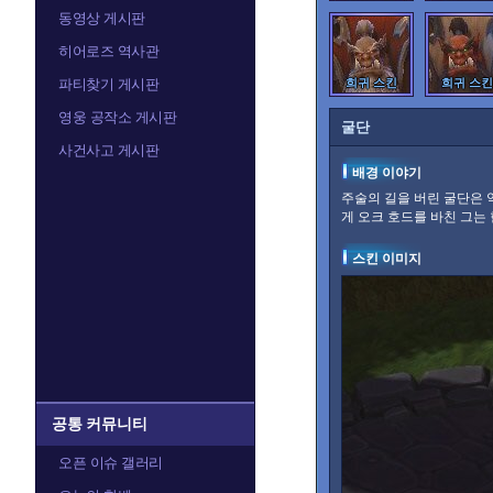
동영상 게시판
발라
발리라
히어로즈 역사관
파티찾기 게시판
희귀 스킨
희귀 스킨
영웅 공작소 게시판
굴단
아나
아눕아락
사건사고 게시판
배경 이야기
주술의 길을 버린 굴단은 
게 오크 호드를 바친 그는
알렉스트라자
오르피아
스킨 이미지
정예타우렌
정크랫
공통 커뮤니티
카라짐
카시아
오픈 이슈 갤러리