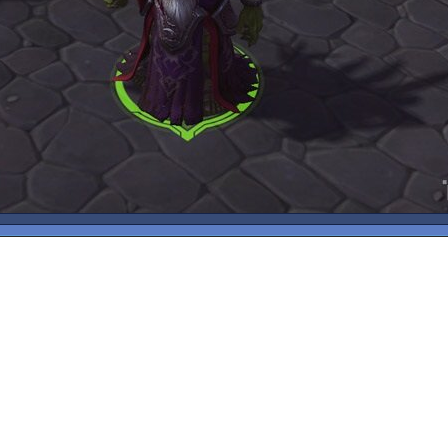
티리엘
폴스타트
프로비우스
피닉스
한조
해머 상사