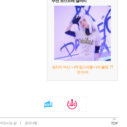
추천 코스프레 갤러리
승리의 여신: 니케 팀스파클-나야 블랑: 77
번 타자
아오시는 길
공지사항