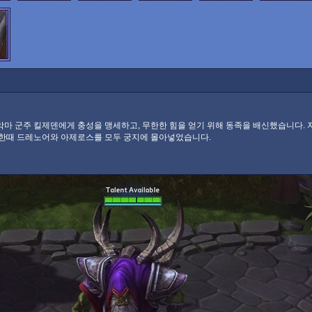
블레이즈
빛나래
사무로
소냐
스랄
스투코프
아르타니스
아바투르
아서스
아우리엘
아즈모단
안두인
악마 군주 킬제덴에게 충성을 맹세하고, 무한한 힘을 얻기 위해 동족을 배신했습니다.
 한때 드레노어와 아제로스를 모두 궁지에 몰아넣었습니다.
요한나
우서
이렐
일리단
임페리우스
자가라
제라툴
제이나
줄
줄진
첸
초
캘타스
케리건
켈투자드
크로미
키히라
타이커스