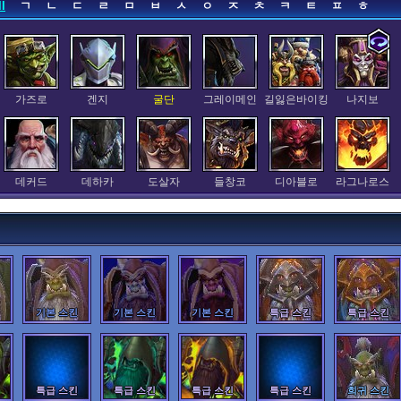
ll
ㄱ
ㄴ
ㄷ
ㄹ
ㅁ
ㅂ
ㅅ
ㅇ
ㅈ
ㅊ
ㅋ
ㅌ
ㅍ
ㅎ
가즈로
겐지
굴단
그레이메인
길잃은바이킹
나지보
데커드
데하카
도살자
들창코
디아블로
라그나로스
렉사르
루나라
루시우
리 리
리밍
마이에브
기본 스킨
기본 스킨
기본 스킨
특급 스킨
특급 스킨
머키
메디브
메이
메피스토
모랄레스중위
무라딘
특급 스킨
특급 스킨
특급 스킨
특급 스킨
희귀 스킨