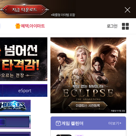
혜택.아이마트
로그인
인
벤
전
체
사
이
트
맵
게임 캘린더
더보기+