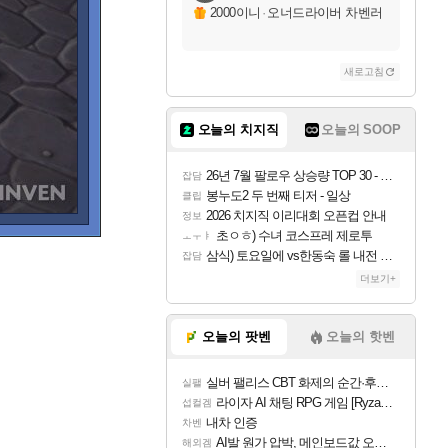
2000이니
·
오너드라이버 차벤러
화이트메인
새로고침
오늘의 치지직
오늘의 SOOP
26년 7월 팔로우 상승량 TOP 30 - 월간 치지직
잡담
봉누도2 두 번째 티저 - 일상
클립
2026 치지직 이리대회 오픈컵 안내
정보
초ㅇㅎ) 수녀 코스프레 제로투
ㅗㅜㅑ
삼식) 토요일에 vs한동숙 롤 내전 예정
잡담
더보기+
오늘의 팟벤
오늘의 핫벤
실버 팰리스 CBT 화제의 순간·후기 모음
실팰
라이자 AI 채팅 RPG 게임 [RyzaChat: AI] 공개
섭컬겜
내차 인증
차벤
AI발 원가 압박, 메인보드값 오르나
해외겜