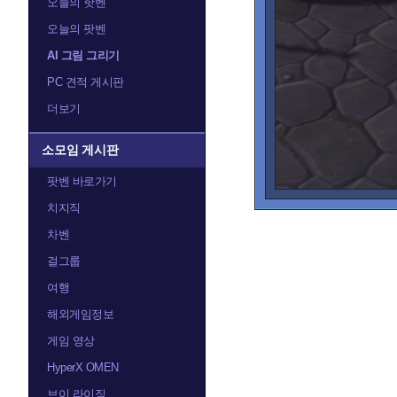
오늘의 핫벤
오늘의 팟벤
트레이서
티란데
AI 그림 그리기
PC 견적 게시판
더보기
소모임 게시판
팟벤 바로가기
치지직
차벤
걸그룹
여행
해외게임정보
게임 영상
HyperX OMEN
브이 라이징