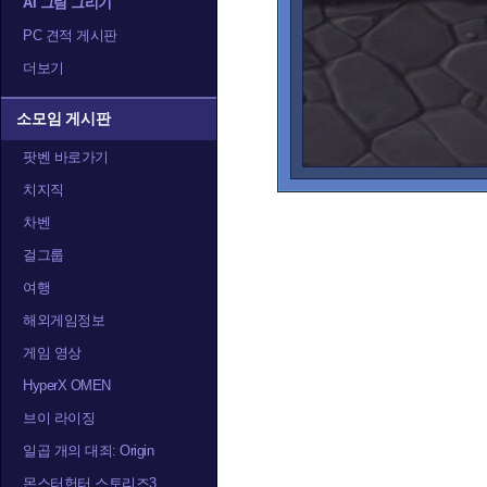
AI 그림 그리기
PC 견적 게시판
더보기
소모임 게시판
팟벤 바로가기
치지직
차벤
걸그룹
여행
해외게임정보
게임 영상
HyperX OMEN
브이 라이징
일곱 개의 대죄: Origin
몬스터헌터 스토리즈3