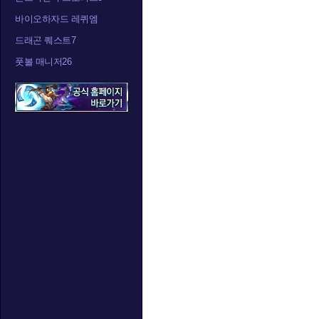
바이오하자드 레퀴엠
드래곤 퀘스트7
풋볼 매니저26