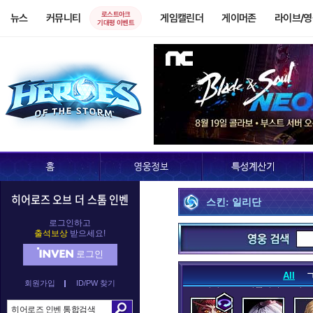
로스트아크
뉴스
커뮤니티
게임캘린더
게이머존
라이브/
기대평 이벤트
누더기
데스윙
데
레오릭
레이너
렉
말티엘
말퓨리온
히어로즈 오브 더 스톰 인벤
스킨: 일리단
발라
발리라
블
로그인하고
출석보상
받으세요!
로그인
All
회원가입
ID/PW 찾기
아나
아눕아락
아르