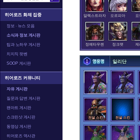
히어로즈 화제 집중
알렉스트라자
오르피아
요
정보 · 뉴스 모음
소식과 정보 게시판
팁과 노하우 게시판
정예타우렌
정크랫
제
치지직 팟벤
일리단
SOOP 게시판
카라짐
카시아
캘
히어로즈 커뮤니티
자유 게시판
기본 스킨
기본 스킨
질문과 답변 게시판
트레이서
티란데
티
팬아트 게시판
스크린샷 게시판
전설 스킨
전설 스킨
동영상 게시판
히어로즈 역사관