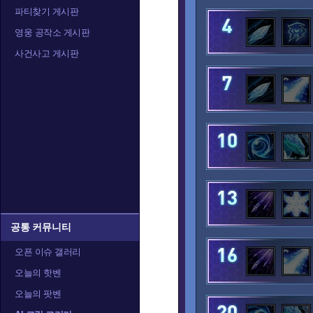
파티찾기 게시판
아나
아눕아락
아르
영웅 공작소 게시판
사건사고 게시판
알렉스트라자
오르피아
요
정예타우렌
정크랫
제
카라짐
카시아
캘
공통 커뮤니티
오픈 이슈 갤러리
오늘의 핫벤
트레이서
티란데
티
오늘의 팟벤