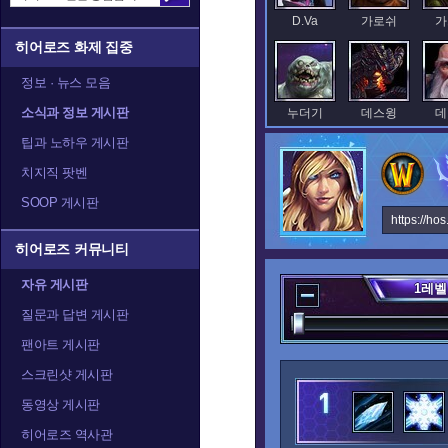
D.Va
가로쉬
가
히어로즈 화제 집중
정보 · 뉴스 모음
소식과 정보 게시판
누더기
데스윙
데
팁과 노하우 게시판
치지직 팟벤
SOOP 게시판
레오릭
레이너
렉
https://ho
히어로즈 커뮤니티
자유 게시판
1
레벨
말티엘
말퓨리온
질문과 답변 게시판
팬아트 게시판
스크린샷 게시판
발라
발리라
블
동영상 게시판
히어로즈 역사관