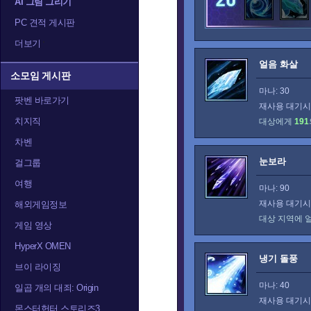
AI 그림 그리기
PC 견적 게시판
더보기
얼음 화살
소모임 게시판
마나: 30
팟벤 바로가기
재사용 대기시간
치지직
대상에게
191
차벤
눈보라
걸그룹
여행
마나: 90
재사용 대기시간
해외게임정보
대상 지역에 
게임 영상
HyperX OMEN
냉기 돌풍
브이 라이징
마나: 40
일곱 개의 대죄: Origin
재사용 대기시간
몬스터헌터 스토리즈3