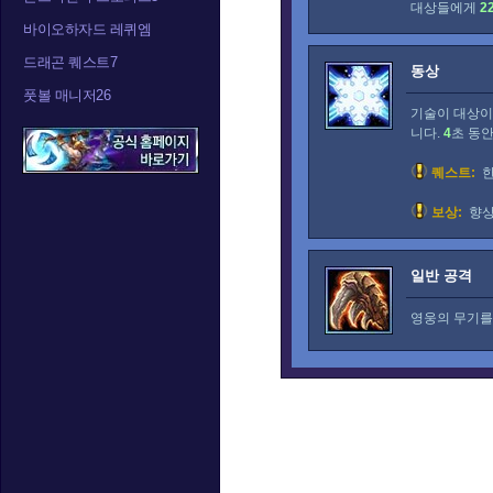
대상들에게
2
바이오하자드 레퀴엠
드래곤 퀘스트7
동상
풋볼 매니저26
기술이 대상이
니다.
4
초 동
퀘스트:
한
보상:
향상
일반 공격
영웅의 무기를