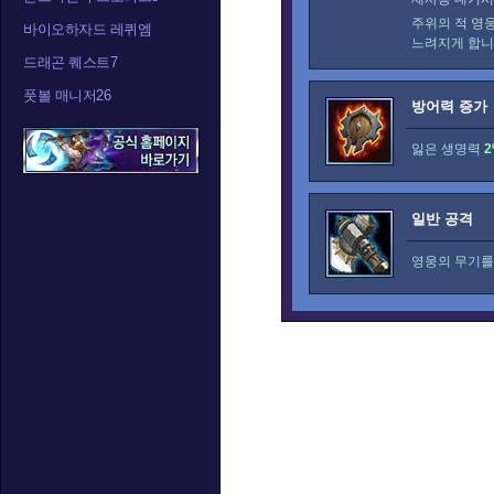
주위의 적 영
바이오하자드 레퀴엠
느려지게 합니
드래곤 퀘스트7
풋볼 매니저26
방어력 증가
잃은 생명력
2
일반 공격
영웅의 무기를