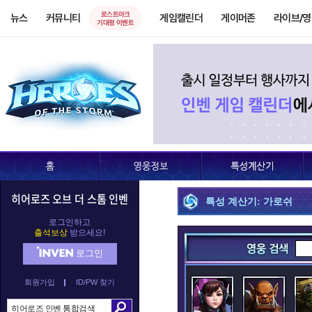
로스트아크
뉴스
커뮤니티
게임캘린더
게이머존
라이브/
기대평 이벤트
히어로즈 오브 더 스톰 인벤
특성 계산기: 가로쉬
로그인하고
출석보상
받으세요!
로그인
회원가입
ID/PW 찾기