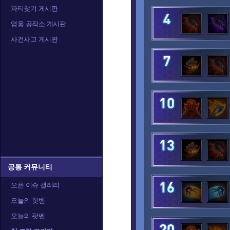
파티찾기 게시판
아나
아눕아락
아르
영웅 공작소 게시판
사건사고 게시판
알렉스트라자
오르피아
요
정예타우렌
정크랫
제
카라짐
카시아
캘
공통 커뮤니티
오픈 이슈 갤러리
오늘의 핫벤
트레이서
티란데
티
오늘의 팟벤