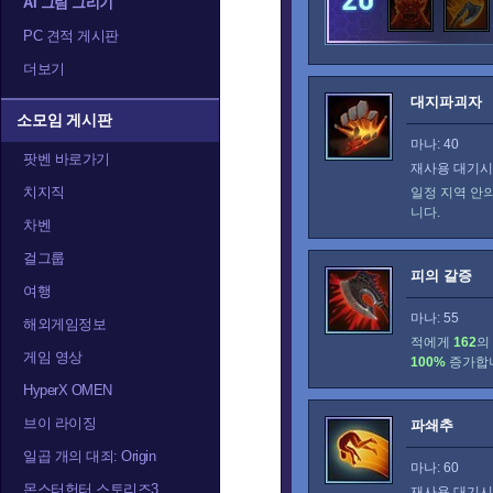
AI 그림 그리기
PC 견적 게시판
더보기
대지파괴자
소모임 게시판
마나: 40
팟벤 바로가기
재사용 대기시간
치지직
일정 지역 안
니다.
차벤
걸그룹
피의 갈증
여행
마나: 55
해외게임정보
적에게
162
의
게임 영상
100%
증가합
HyperX OMEN
브이 라이징
파쇄추
일곱 개의 대죄: Origin
마나: 60
몬스터헌터 스토리즈3
재사용 대기시간