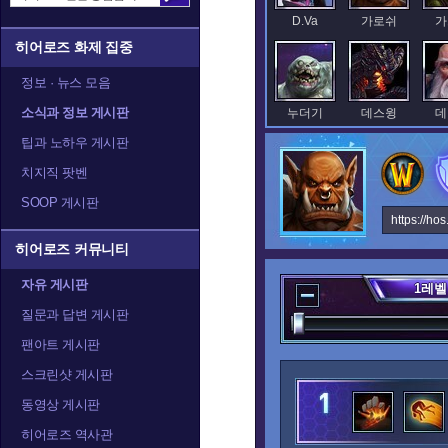
D.Va
가로쉬
가
히어로즈 화제 집중
정보 · 뉴스 모음
소식과 정보 게시판
누더기
데스윙
데
팁과 노하우 게시판
치지직 팟벤
SOOP 게시판
레오릭
레이너
렉
https://ho
히어로즈 커뮤니티
자유 게시판
1
레벨
말티엘
말퓨리온
질문과 답변 게시판
팬아트 게시판
스크린샷 게시판
발라
발리라
블
동영상 게시판
히어로즈 역사관