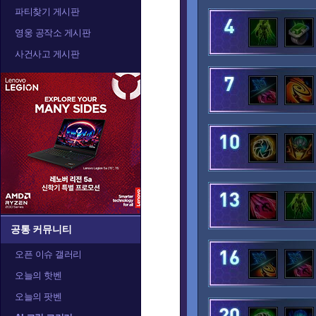
파티찾기 게시판
아나
아눕아락
아르
영웅 공작소 게시판
사건사고 게시판
알렉스트라자
오르피아
요
정예타우렌
정크랫
제
카라짐
카시아
캘
공통 커뮤니티
오픈 이슈 갤러리
오늘의 핫벤
트레이서
티란데
티
오늘의 팟벤