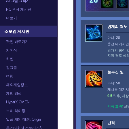
AI 그림 그리기
PC 견적 게시판
더보기
번개의 격노
소모임 게시판
마나: 20
팟벤 바로가기
충전 대기시간:
치지직
번개의 힘이 
지며 경로 상
차벤
걸그룹
눈부신 빛
여행
마나: 50
해외게임정보
재사용 대기시간
게임 영상
0.5
초 후, 대
HyperX OMEN
지속 효과:
실
브이 라이징
일곱 개의 대죄: Origin
난격
몬스터헌터 스토리즈3