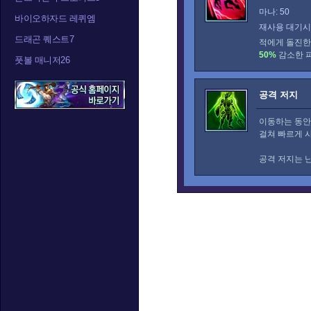
마나: 50
바이오하자드 레퀴엠
재사용 대기시간
드래곤 퀘스트7
적에게 돌진한
50%
감소한 피
풋볼 매니저26
공격 저지
이동하는 동
걸쳐 빠르게 
공격 저지는 