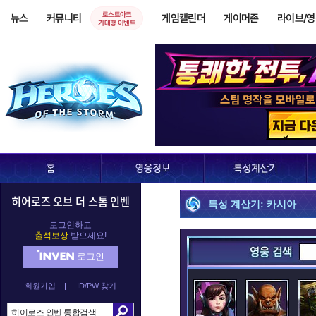
로스트아크
뉴스
커뮤니티
게임캘린더
게이머존
라이브/
기대평 이벤트
히어로즈 오브 더 스톰 인벤
특성 계산기: 카시아
로그인하고
출석보상
받으세요!
로그인
회원가입
ID/PW 찾기