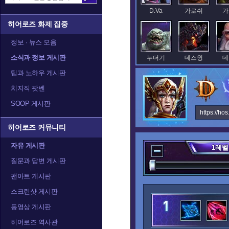
D.Va
가로쉬
가
히어로즈 화제 집중
정보 · 뉴스 모음
소식과 정보 게시판
누더기
데스윙
데
팁과 노하우 게시판
치지직 팟벤
SOOP 게시판
레오릭
레이너
렉
https://ho
히어로즈 커뮤니티
자유 게시판
1
레벨
말티엘
말퓨리온
질문과 답변 게시판
팬아트 게시판
스크린샷 게시판
발라
발리라
블
동영상 게시판
히어로즈 역사관