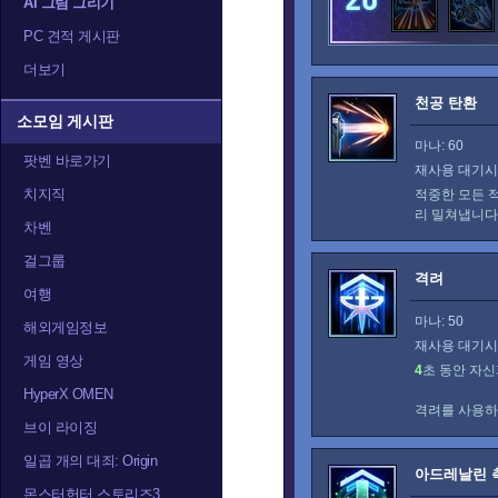
AI 그림 그리기
PC 견적 게시판
더보기
천공 탄환
소모임 게시판
마나: 60
팟벤 바로가기
재사용 대기시간
치지직
적중한 모든 
리 밀쳐냅니다
차벤
걸그룹
격려
여행
마나: 50
해외게임정보
재사용 대기시간
게임 영상
4
초 동안 자신
HyperX OMEN
격려를 사용하
브이 라이징
일곱 개의 대죄: Origin
아드레날린 
몬스터헌터 스토리즈3