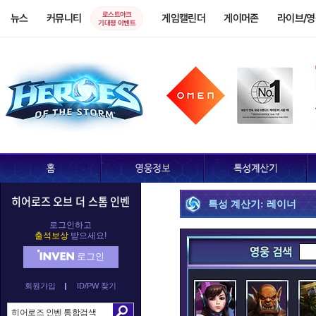
로스트아크
뉴스
커뮤니티
게임캘린더
게이머존
라이브/
기대평 이벤트
히어로즈 오브 더 스톰 인벤
특성 계산기: 레이너
로그인하고
출석보상
받으세요!
로그인
회원가입
ID/PW 찾기