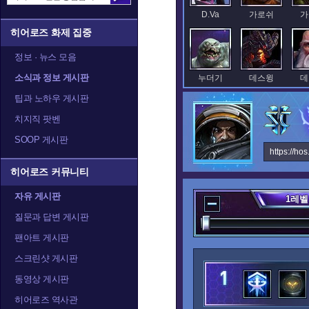
D.Va
가로쉬
가
히어로즈 화제 집중
정보 · 뉴스 모음
소식과 정보 게시판
누더기
데스윙
데
팁과 노하우 게시판
치지직 팟벤
SOOP 게시판
레오릭
레이너
렉
https://ho
히어로즈 커뮤니티
자유 게시판
1
레벨
말티엘
말퓨리온
질문과 답변 게시판
팬아트 게시판
스크린샷 게시판
발라
발리라
블
동영상 게시판
히어로즈 역사관