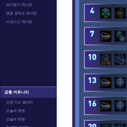
파티찾기 게시판
아나
아눕아락
아르
영웅 공작소 게시판
사건사고 게시판
알렉스트라자
오르피아
요
정예타우렌
정크랫
제
카라짐
카시아
캘
공통 커뮤니티
오픈 이슈 갤러리
오늘의 핫벤
트레이서
티란데
티
오늘의 팟벤