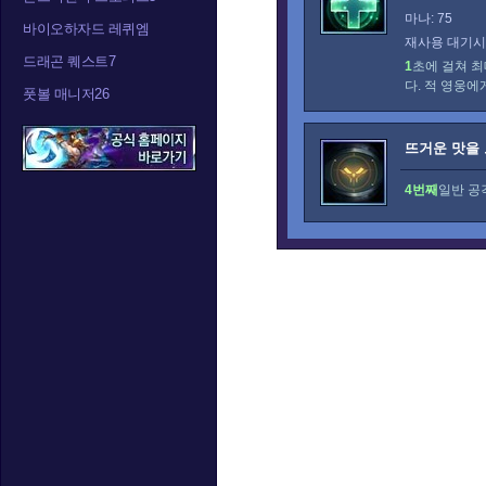
마나: 75
바이오하자드 레퀴엠
재사용 대기시간
드래곤 퀘스트7
1
초에 걸쳐 
다. 적 영웅에
풋볼 매니저26
뜨거운 맛을
4번째
일반 공