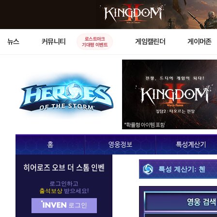
로스트아크
뉴스
커뮤니티
게임캘린더
게이머존
기대평 이벤트
히어로즈 오브 더 스톰 인벤
특성 계산기: 첸
로그인하고
출석보상
받으세요!
로그인