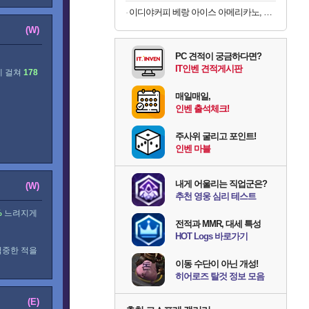
이디야커피 베랑 아이스 아메리카노, 1g, 100개입, 2개
(W)
PC 견적이 궁금하다면?
IT인벤 견적게시판
에 걸쳐
178
매일매일,
인벤 출석체크!
주사위 굴리고 포인트!
인벤 마블
내게 어울리는 직업군은?
(W)
추천 영웅 심리 테스트
%
느려지게
전적과 MMR, 대세 특성
HOT Logs 바로가기
적중한 적을
이동 수단이 아닌 개성!
히어로즈 탈것 정보 모음
(E)