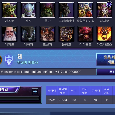
가즈로
겐지
굴단
그레이메인
길잃은바이킹
나지보
데커드
데하카
도살자
들창코
디아블로
라그나로스
첸
전설의 양조사
렉사르
루나라
루시우
리 리
리밍
마이에브
s://hos.inven.co.kr/dataninfo/talent/?code=417#!010000000
생명력
취기
공격
1
레벨
생명력
취기
공격력
머키
메디브
메이
메피스토
모랄레스중위
무라딘
재생
재생
거리
2572
5.3584
100
0
94
2