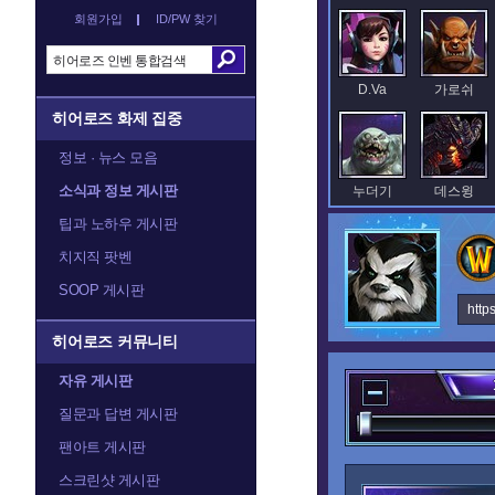
회원가입
ID/PW 찾기
D.Va
가로쉬
히어로즈 화제 집중
정보 · 뉴스 모음
소식과 정보 게시판
누더기
데스윙
팁과 노하우 게시판
치지직 팟벤
SOOP 게시판
레오릭
레이너
http
히어로즈 커뮤니티
자유 게시판
말티엘
말퓨리온
질문과 답변 게시판
팬아트 게시판
스크린샷 게시판