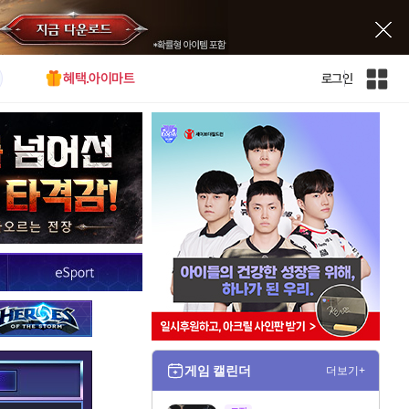
혜택.아이마트
로그인
인
벤
전
체
사
이
트
맵
게임 캘린더
더보기+