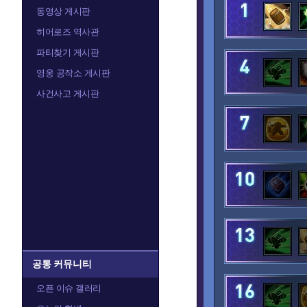
발라
발리라
동영상 게시판
히어로즈 역사관
파티찾기 게시판
아나
아눕아락
영웅 공작소 게시판
사건사고 게시판
알렉스트라자
오르피아
정예타우렌
정크랫
카라짐
카시아
공통 커뮤니티
오픈 이슈 갤러리