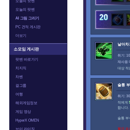
오늘의 핫벤
트레이서
티란데
오늘의 팟벤
AI 그림 그리기
PC 견적 게시판
더보기
날아차
소모임 게시판
취기: 1
팟벤 바로가기
재사용 
치지직
대상 적
차벤
술통 
걸그룹
여행
취기: 3
적에게
해외게임정보
합니다.
게임 영상
술통 부
HyperX OMEN
불의 숨
브이 라이징