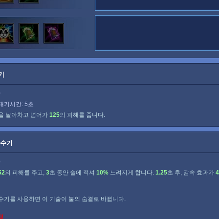
티리엘
폴스타트
프로비우스
피닉스
한조
해머 상사
기
0
대기시간: 5초
을 날아차고 넘어가
125
의 피해를 줍니다.
부수기
0
52
의 피해를 주고,
3
초 동안 술에 적셔
10%
느려지게 합니다.
1.25
초 후, 감속 효과가
수기를 사용하면 이 기술이 불의 숨결로 바뀝니다.
결