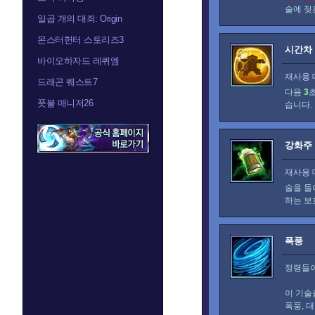
술에 젖
일곱 개의 대죄: Origin
몬스터헌터 스토리즈3
시간차
바이오하자드 레퀴엠
재사용 
드래곤 퀘스트7
다음
3
풋볼 매니저26
습니다.
강화주
재사용 
술을 들
하는 보
폭풍
정령들
이 기술
폭풍, 