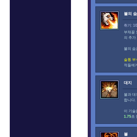
불의 
취기: 1
부채꼴 
의 추가
불의 숨
술통 부
적들에게
대지
불과 대
합니다.
이 기술
1.75
초 
불