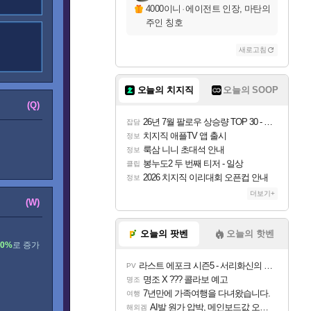
4000이니
·
에이전트 인장, 마탄의
화이트메인
주인 칭호
새로고침
오늘의 치지직
오늘의 SOOP
(Q)
26년 7월 팔로우 상승량 TOP 30 - 월간 치지직
잡담
치지직 애플TV 앱 출시
정보
룩삼 니니 초대석 안내
정보
봉누도2 두 번째 티저 - 일상
클립
2026 치지직 이리대회 오픈컵 안내
정보
더보기+
(W)
오늘의 팟벤
오늘의 핫벤
40%
로 증가
라스트 에포크 시즌5 - 서리화신의 분노 티저
PV
명조 X ??? 콜라보 예고
명조
7년만에 가족여행을 다녀왔습니다.
여행
AI발 원가 압박, 메인보드값 오르나
해외겜