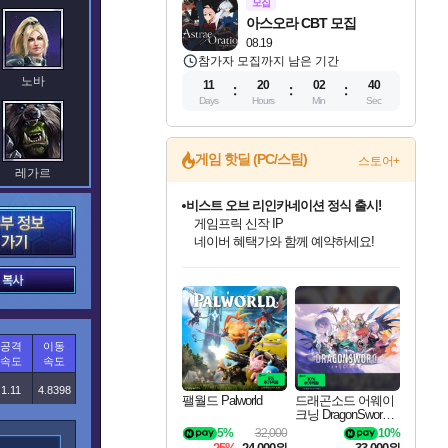
모집
아스오라 CBT 모집
08.19
참가자 모집까지 남은 기간
노바
11
20
02
39
Days
Hours
Min
Sec
게임 핫딜 (PC/스팀)
스토어+
레가르
커세어 코브 출시 기념 할인!
해적'섬'을 발전시키자!
할인&네이버혜택으로 만나보세요!
인벤게임즈 8월 특별 할인!
드래곤소드: 어웨이크닝 입점!
문명 7 특별 할인!
마블 투혼 파이팅 소울즈 정식출시!
귀무자: 검의 길 예약 판매 중!
비스트 오브 리인카네이션 정식 출시!
더 렐릭 퍼스트 가디언 정식 출시
베데스다 40주년 기념 할인 중!
캡콤 프렌차이즈 할인 진행 중!
캡콤 일부 상품 상시 할인
스타워즈 은하계 레이서
로블록스 기프트 카드 공식 입점
말가니스
인기 퍼블리셔 모음!
스팀으로 만나는 드래곤소드!
조선&고려 DLC 출시 예정
마블 히어로 총 출동&화려한 격투!
10% 할인과
게임프릭 신작 IP
설화x하드코어 액션!
베데스다의 명작들을
몬헌, 바하 등 인기 IP를
몬헌 와일즈 & 드래곤즈 도그마2
인벤게임즈에서 10% 추가 적립
Robux를 가장 안전하고
최대 90% 할인가를 만나보세요!
네이버혜택과 함께 만나보세요!
50%할인&추가 적립까지!
네이버 포인트 혜택까지!
이니&베니 혜택까지!
네이버 혜택가와 함께 예약하세요!
네이버페이 혜택과 만나보세요!
40주년 프로모션으로 만나보세요!
할인가에 만나보세요!
일부 에디션 상시 할인!
혜택으로 예약 판매 중
편안하게 충전하세요
공격
이동
바리안
속도
속도
1.11
4.8398
팰월드 Palworld
드래곤소드 어웨이
크닝 DragonSword A
wakening
5%
32,000
10%