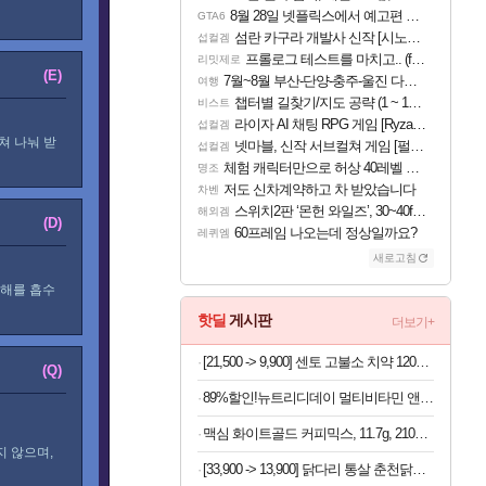
8월 28일 넷플릭스에서 예고편 공개 예정
GTA6
섬란 카구라 개발사 신작 [시노비 넥서스] 연내 출시 예정
섭컬겜
프롤로그 테스트를 마치고.. (feat. 리아)
리밋제로
(E)
7월~8월 부산-단양-충주-울진 다녀왔어요~
여행
챕터별 길찾기/지도 공략 (1 ~ 12장)
비스트
라이자 AI 채팅 RPG 게임 [RyzaChat: AI] 공개
섭컬겜
쳐 나눠 받
넷마블, 신작 서브컬쳐 게임 [펄 인 블루] 티저 사이트 오픈
섭컬겜
체험 캐릭터만으로 허상 40레벨 하이와티아 5분 컷!｜에이메스·린네·모니에 명함
명조
저도 신차계약하고 차 받았습니다
차벤
스위치2판 ‘몬헌 와일즈’, 30~40fps 목표 추정
해외겜
(D)
60프레임 나오는데 정상일까요?
레퀴엠
새로고침
피해를 흡수
핫딜
게시판
더보기+
[21,500 -> 9,900] 센토 고불소 치약 120g x 4개
(Q)
89%할인!뉴트리디데이 멀티비타민 앤 미네랄, 60정, 3개
맥심 화이트골드 커피믹스, 11.7g, 210개입, 2개
 않으며,
[33,900 -> 13,900] 닭다리 통살 춘천닭갈비 500g x 2개