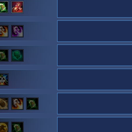
블레이즈
빛나래
사무로
소냐
스랄
스투코프
아르타니스
아바투르
아서스
아우리엘
아즈모단
안두인
요한나
우서
이렐
일리단
임페리우스
자가라
제라툴
제이나
줄
줄진
첸
초
캘타스
케리건
켈투자드
크로미
키히라
타이커스