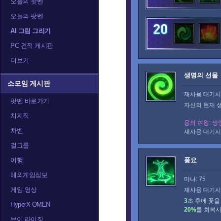
오늘의 핫벤
트레이서
티란데
티
오늘의 팟벤
AI 그림 그리기
PC 견적 게시판
더보기
생명의 선물
소모임 게시판
재사용 대기시간
팟벤 바로가기
자신의 현재 
치지직
용의 여왕: 생
차벤
재사용 대기시
걸그룹
여행
풍요
해외게임정보
마나: 75
게임 영상
재사용 대기시간
3
초 후에 꽃을
HyperX OMEN
20%
를 회복시
브이 라이징