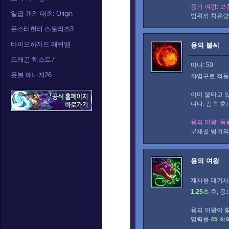
용의 여왕: 보
일곱 개의 대죄: Origin
범위와 치유량
몬스터헌터 스토리즈3
바이오하자드 레퀴엠
용의 불씨
드래곤 퀘스트7
마나: 50
풋볼 매니저26
화염구로 적
이미 불타고 
니다. 감속 
용의 여왕: 폭
부채꼴 범위의
용의 여왕
재사용 대기시간
1.25
초 후, 
용의 여왕이 
명력을
45
회복