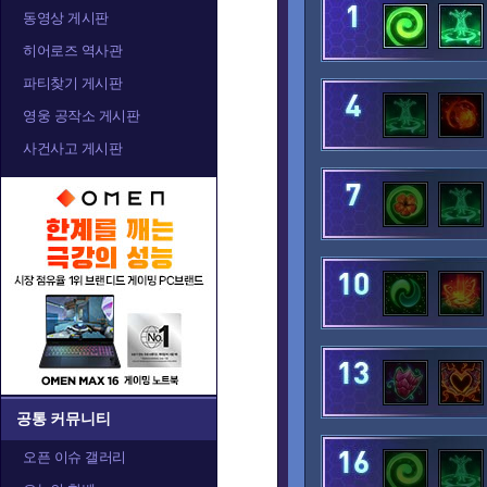
발라
발리라
블
동영상 게시판
히어로즈 역사관
파티찾기 게시판
아나
아눕아락
아르
영웅 공작소 게시판
사건사고 게시판
알렉스트라자
오르피아
요
정예타우렌
정크랫
제
카라짐
카시아
캘
공통 커뮤니티
오픈 이슈 갤러리