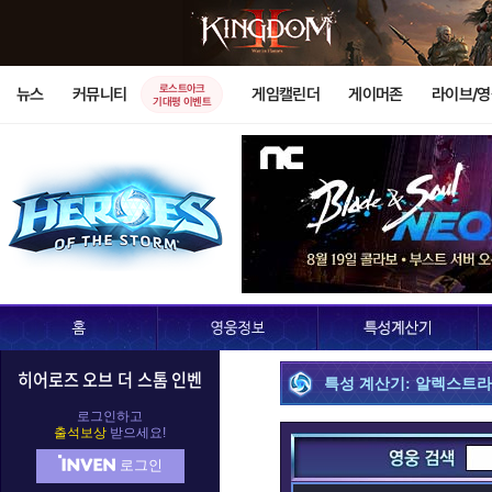
로스트아크
뉴스
커뮤니티
게임캘린더
게이머존
라이브/
기대평 이벤트
히어로즈 오브 더 스톰 인벤
특성 계산기: 알렉스트
로그인하고
출석보상
받으세요!
로그인