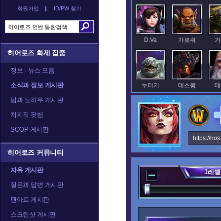
회원가입
ID/PW 찾기
D.Va
가로쉬
가
히어로즈 화제 집중
정보 · 뉴스 모음
소식과 정보 게시판
누더기
데스윙
데
팁과 노하우 게시판
치지직 팟벤
SOOP 게시판
레오릭
레이너
렉
https://ho
히어로즈 커뮤니티
자유 게시판
1
레벨
말티엘
말퓨리온
질문과 답변 게시판
팬아트 게시판
스크린샷 게시판