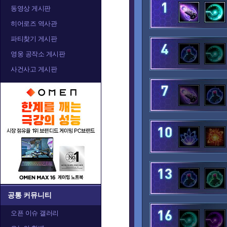
발라
발리라
블
동영상 게시판
히어로즈 역사관
파티찾기 게시판
아나
아눕아락
아르
영웅 공작소 게시판
사건사고 게시판
알렉스트라자
오르피아
요
정예타우렌
정크랫
제
카라짐
카시아
캘
공통 커뮤니티
오픈 이슈 갤러리