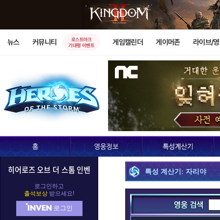
로스트아크
뉴스
커뮤니티
게임캘린더
게이머존
라이브/
기대평 이벤트
히어로즈 오브 더 스톰 인벤
특성 계산기: 자리야
로그인하고
출석보상
받으세요!
로그인