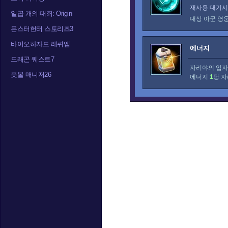
재사용 대기시간
일곱 개의 대죄: Origin
대상 아군 영
몬스터헌터 스토리즈3
바이오하자드 레퀴엠
에너지
드래곤 퀘스트7
자리야의 입자
풋볼 매니저26
에너지
1
당 