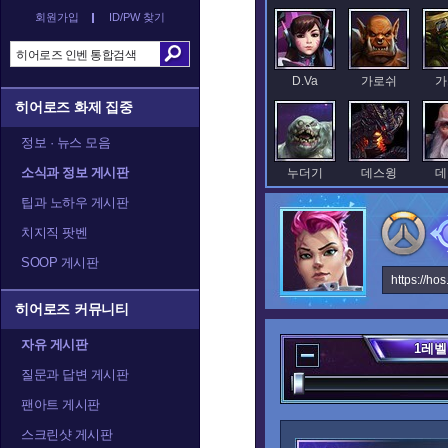
회원가입
ID/PW 찾기
D.Va
가로쉬
가
히어로즈 화제 집중
정보 · 뉴스 모음
소식과 정보 게시판
누더기
데스윙
데
팁과 노하우 게시판
치지직 팟벤
SOOP 게시판
레오릭
레이너
렉
https://ho
히어로즈 커뮤니티
자유 게시판
1
레벨
말티엘
말퓨리온
질문과 답변 게시판
팬아트 게시판
스크린샷 게시판