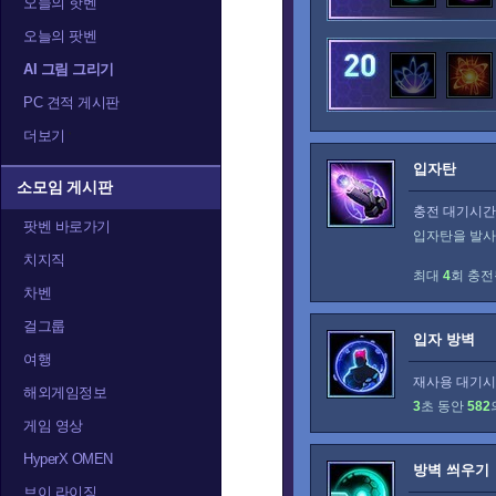
오늘의 핫벤
트레이서
티란데
티
오늘의 팟벤
AI 그림 그리기
PC 견적 게시판
더보기
입자탄
소모임 게시판
충전 대기시간:
팟벤 바로가기
입자탄을 발사
치지직
최대
4
회 충전
차벤
걸그룹
입자 방벽
여행
재사용 대기시간
해외게임정보
3
초 동안
582
게임 영상
HyperX OMEN
방벽 씌우기
브이 라이징