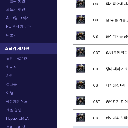
오늘의 핫벤
적시적소에 다
OBT
오늘의 팟벤
AI 그림 그리기
딜1위는 기본,
OBT
PC 견적 게시판
더보기
솔직해지는 공
CBT
소모임 게시판
BJ뱅붕의 극혐
CBT
팟벤 바로가기
치지직
평타 레이너 
CBT
차벤
걸그룹
세계랭킹1위 
CBT
여행
해외게임정보
중년간지, 레
CBT
게임 영상
레이너의 멋짐
CBT
HyperX OMEN
브이 라이징