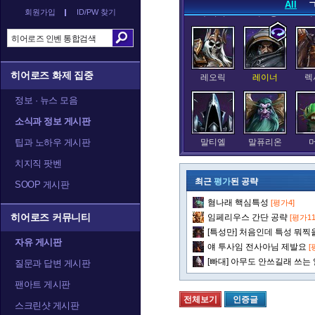
All
회원가입
ID/PW 찾기
누더기
데스윙
데
히어로즈 화제 집중
레오릭
레이너
렉
정보 · 뉴스 모음
소식과 정보 게시판
팁과 노하우 게시판
말티엘
말퓨리온
치지직 팟벤
최근
평가
된 공략
SOOP 게시판
혐나래 핵심특성
[평가4]
발라
발리라
블
히어로즈 커뮤니티
임페리우스 간단 공략
[평가11
[특성만] 처음인데 특성 뭐찍을
자유 게시판
얘 투사임 전사아님 제발요
[
[빠대] 아무도 안쓰길래 쓰는
질문과 답변 게시판
아나
아눕아락
아르
팬아트 게시판
전체보기
인증글
스크린샷 게시판