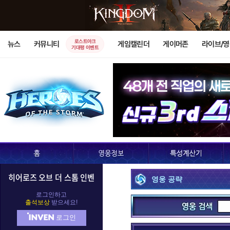
로스트아크
뉴스
커뮤니티
게임캘린더
게이머존
라이브/
기대평 이벤트
히어로즈 오브 더 스톰 인벤
영웅 공략
D.Va
가로쉬
가
로그인하고
출석보상
받으세요!
로그인