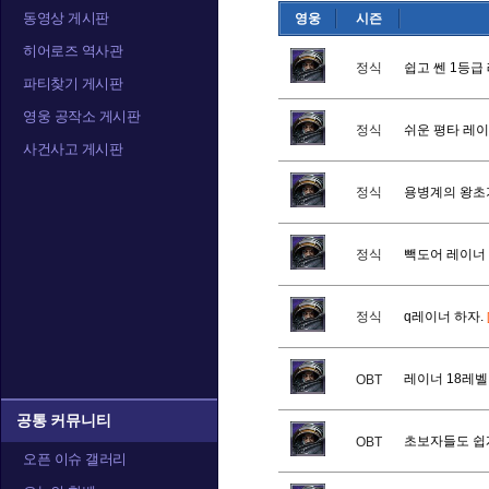
동영상 게시판
영웅
시즌
알렉스트라자
오르피아
요
히어로즈 역사관
정식
쉽고 쎈 1등급
파티찾기 게시판
영웅 공작소 게시판
정식
쉬운 평타 레
정예타우렌
정크랫
제
사건사고 게시판
정식
용병계의 왕초
카라짐
카시아
캘
정식
빽도어 레이너
정식
q레이너 하자.
트레이서
티란데
티
레이너 18레벨
OBT
공통 커뮤니티
초보자들도 쉽
OBT
오픈 이슈 갤러리