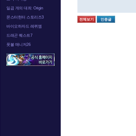
일곱 개의 대죄: Origin
몬스터헌터 스토리즈3
전체보기
인증글
바이오하자드 레퀴엠
드래곤 퀘스트7
풋볼 매니저26